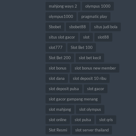
mahjong ways 2
olympus 1000
olympus1000
pragmatic play
Sbobet
sbobet88
situs judi bola
situs slot gacor
slot
slot88
slot777
Slot Bet 100
Slot Bet 200
slot bet kecil
slot bonus
slot bonus new member
slot dana
slot deposit 10 ribu
slot deposit pulsa
slot gacor
slot gacor gampang menang
slot mahjong
slot olympus
slot online
slot pulsa
slot qris
Slot Resmi
slot server thailand