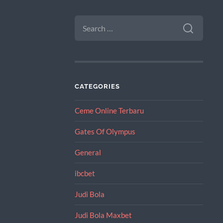
SEARCH
FOR:
CATEGORIES
Ceme Online Terbaru
Gates Of Olympus
General
ibcbet
Judi Bola
Judi Bola Maxbet