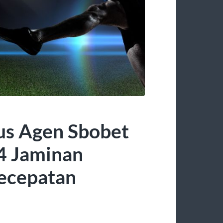
us Agen Sbobet
4 Jaminan
ecepatan