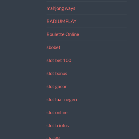
mahjong ways
RADIUMPLAY
Roulette Online
sbobet
slot bet 100
slot bonus
slot gacor
slot luar negeri
slot online
slot triofus
slot88