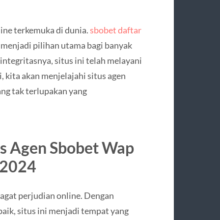
line terkemuka di dunia.
sbobet daftar
 menjadi pilihan utama bagi banyak
ntegritasnya, situs ini telah melayani
, kita akan menjelajahi situs agen
ng tak terlupakan yang
us Agen Sbobet Wap
 2024
jagat perjudian online. Dengan
baik, situs ini menjadi tempat yang