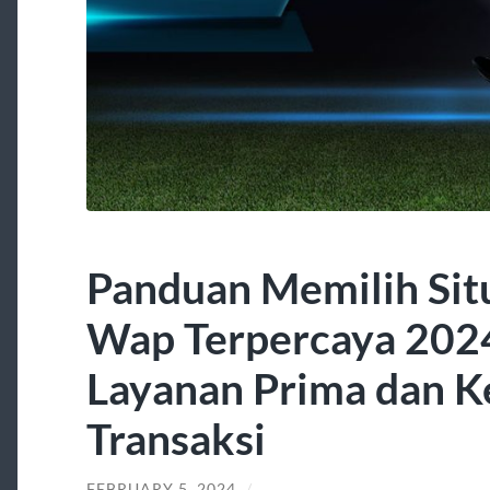
Panduan Memilih Sit
Wap Terpercaya 202
Layanan Prima dan K
Transaksi
FEBRUARY 5, 2024
/