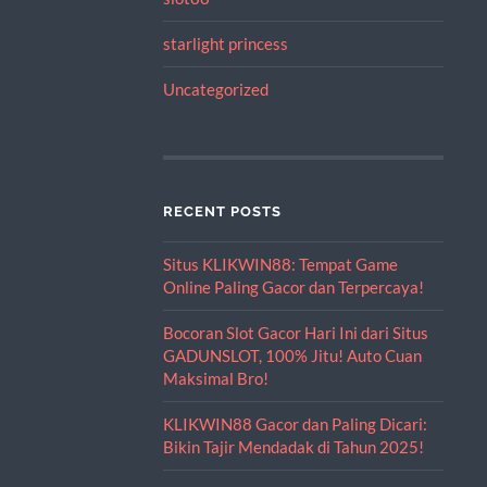
starlight princess
Uncategorized
RECENT POSTS
Situs KLIKWIN88: Tempat Game
Online Paling Gacor dan Terpercaya!
Bocoran Slot Gacor Hari Ini dari Situs
GADUNSLOT, 100% Jitu! Auto Cuan
Maksimal Bro!
KLIKWIN88 Gacor dan Paling Dicari:
Bikin Tajir Mendadak di Tahun 2025!