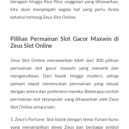
beragam hingga fitur-fitur unggulan yang ditawarkan,
kita akan menjelajahi segala hal yang perlu Anda
ketahui tentang Zeus Slot Online.
Pilihan Permainan Slot Gacor Maxwin di
Zeus Slot Online
Zeus Slot Online menawarkan lebih dari 300 pilihan
permainan slot gacor maxwin yang menarik dan
mengasyikkan. Dari klasik hingga modern, setiap
pemain dapat menemukan permainan yang sesuai
dengan selera dan preferensi mereka. Beberapa contoh
permainan slot terpopuler yang ditawarkan oleh Zeus
Slot Online antara lain:
1. Zeus’s Fortune: Slot klasik dengan tema Yunani kuno
yang menampilkan dewa Zeus dan berbagai simbol