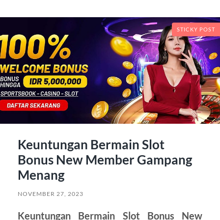
STICKY POST
Keuntungan Bermain Slot
Bonus New Member Gampang
Menang
NOVEMBER 27, 2023
Keuntungan Bermain Slot Bonus New