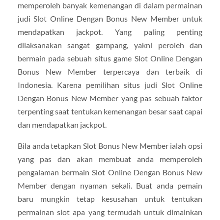
memperoleh banyak kemenangan di dalam permainan
judi Slot Online Dengan Bonus New Member untuk
mendapatkan jackpot. Yang paling penting
dilaksanakan sangat gampang, yakni peroleh dan
bermain pada sebuah situs game Slot Online Dengan
Bonus New Member terpercaya dan terbaik di
Indonesia. Karena pemilihan situs judi Slot Online
Dengan Bonus New Member yang pas sebuah faktor
terpenting saat tentukan kemenangan besar saat capai
dan mendapatkan jackpot.
Bila anda tetapkan Slot Bonus New Member ialah opsi
yang pas dan akan membuat anda memperoleh
pengalaman bermain Slot Online Dengan Bonus New
Member dengan nyaman sekali. Buat anda pemain
baru mungkin tetap kesusahan untuk tentukan
permainan slot apa yang termudah untuk dimainkan