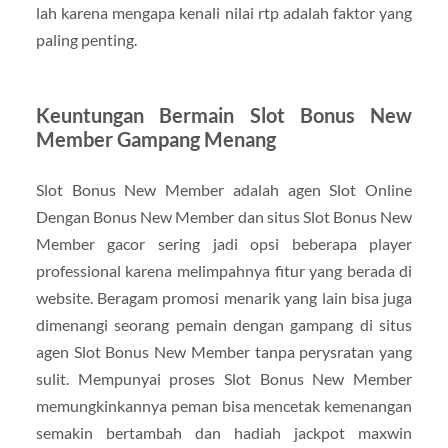
lah karena mengapa kenali nilai rtp adalah faktor yang
paling penting.
Keuntungan Bermain Slot Bonus New
Member Gampang Menang
Slot Bonus New Member adalah agen Slot Online
Dengan Bonus New Member dan situs Slot Bonus New
Member gacor sering jadi opsi beberapa player
professional karena melimpahnya fitur yang berada di
website. Beragam promosi menarik yang lain bisa juga
dimenangi seorang pemain dengan gampang di situs
agen Slot Bonus New Member tanpa perysratan yang
sulit. Mempunyai proses Slot Bonus New Member
memungkinkannya peman bisa mencetak kemenangan
semakin bertambah dan hadiah jackpot maxwin