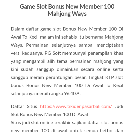
Game Slot Bonus New Member 100
Mahjong Ways
Dalam daftar game slot Bonus New Member 100 Di
Awal To Kecil malam ini sehabis itu bernama Mahjong
Ways. Permainan selanjutnya sampai menciptakan
versi keduanya. PG Soft mempunyai penampilan khas
yang mengambil alih tema permainan mahjong yang
kini sudah sanggup dimainkan secara online serta
sanggup meraih peruntungan besar. Tingkat RTP slot
bonus Bonus New Member 100 Di Awal To Kecil
selanjutnya meraih angka 96.40%.
Daftar Situs
https://www.tikidenpasarbali.com/
Judi
Slot Bonus New Member 100 Di Awal
Situs judi slot online terakhir sajikan daftar slot bonus
new member 100 di awal untuk semua bettor dan