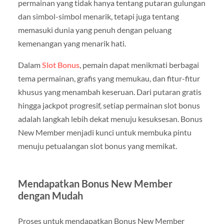
permainan yang tidak hanya tentang putaran gulungan
dan simbol-simbol menarik, tetapi juga tentang
memasuki dunia yang penuh dengan peluang
kemenangan yang menarik hati.
Dalam
Slot Bonus
, pemain dapat menikmati berbagai
tema permainan, grafis yang memukau, dan fitur-fitur
khusus yang menambah keseruan. Dari putaran gratis
hingga jackpot progresif, setiap permainan slot bonus
adalah langkah lebih dekat menuju kesuksesan. Bonus
New Member menjadi kunci untuk membuka pintu
menuju petualangan slot bonus yang memikat.
Mendapatkan Bonus New Member
dengan Mudah
Proses untuk mendapatkan Bonus New Member