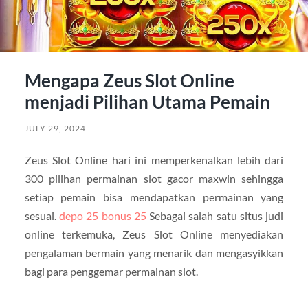
Mengapa Zeus Slot Online
menjadi Pilihan Utama Pemain
JULY 29, 2024
Zeus Slot Online hari ini memperkenalkan lebih dari
300 pilihan permainan slot gacor maxwin sehingga
setiap pemain bisa mendapatkan permainan yang
sesuai.
depo 25 bonus 25
Sebagai salah satu situs judi
online terkemuka, Zeus Slot Online menyediakan
pengalaman bermain yang menarik dan mengasyikkan
bagi para penggemar permainan slot.