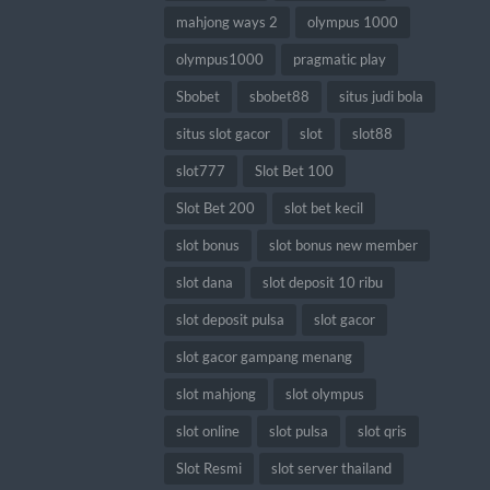
mahjong ways 2
olympus 1000
olympus1000
pragmatic play
Sbobet
sbobet88
situs judi bola
situs slot gacor
slot
slot88
slot777
Slot Bet 100
Slot Bet 200
slot bet kecil
slot bonus
slot bonus new member
slot dana
slot deposit 10 ribu
slot deposit pulsa
slot gacor
slot gacor gampang menang
slot mahjong
slot olympus
slot online
slot pulsa
slot qris
Slot Resmi
slot server thailand