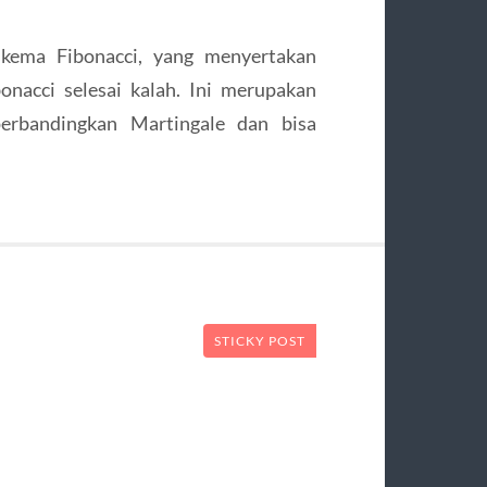
 skema Fibonacci, yang menyertakan
onacci selesai kalah. Ini merupakan
erbandingkan Martingale dan bisa
STICKY POST