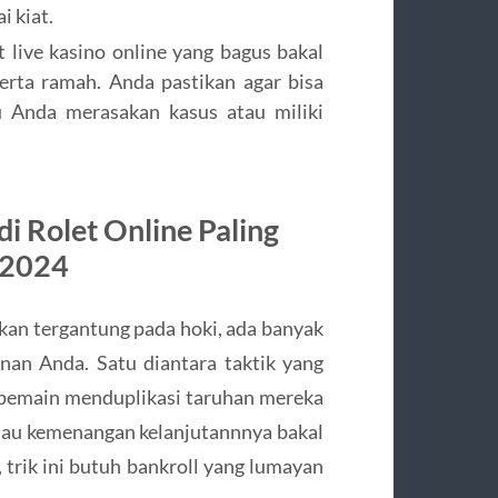
i kiat.
et live kasino online yang bagus bakal
erta ramah. Anda pastikan agar bisa
 Anda merasakan kasus atau miliki
di Rolet Online Paling
 2024
kan tergantung pada hoki, ada banyak
an Anda. Satu diantara taktik yang
 pemain menduplikasi taruhan mereka
alau kemenangan kelanjutannnya bakal
 trik ini butuh bankroll yang lumayan