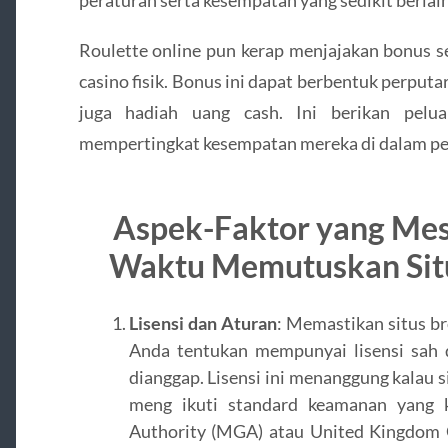
peraturan serta kesempatan yang sedikit berlai
Roulette online pun kerap menjajakan bonus se
casino fisik. Bonus ini dapat berbentuk perputa
juga hadiah uang cash. Ini berikan pel
mempertingkat kesempatan mereka di dalam p
Aspek-Faktor yang Mes
Waktu Memutuskan Situ
Lisensi dan Aturan
: Memastikan situs bro
Anda tentukan mempunyai lisensi sah 
dianggap. Lisensi ini menanggung kalau s
meng ikuti standard keamanan yang k
Authority (MGA) atau United Kingdom