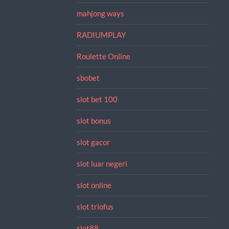
mahjong ways
RADIUMPLAY
Roulette Online
sbobet
slot bet 100
slot bonus
slot gacor
slot luar negeri
slot online
slot triofus
slot88