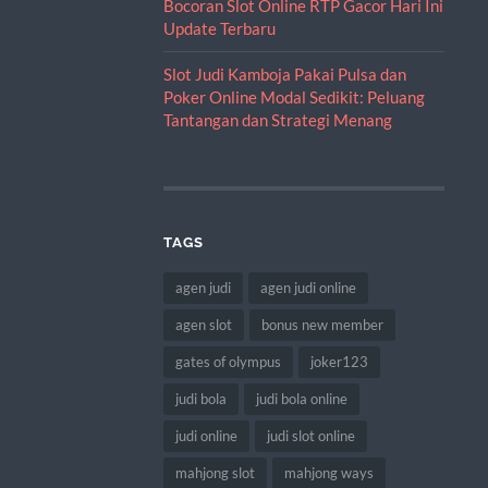
Bocoran Slot Online RTP Gacor Hari Ini
Update Terbaru
Slot Judi Kamboja Pakai Pulsa dan
Poker Online Modal Sedikit: Peluang
Tantangan dan Strategi Menang
TAGS
agen judi
agen judi online
agen slot
bonus new member
gates of olympus
joker123
judi bola
judi bola online
judi online
judi slot online
mahjong slot
mahjong ways