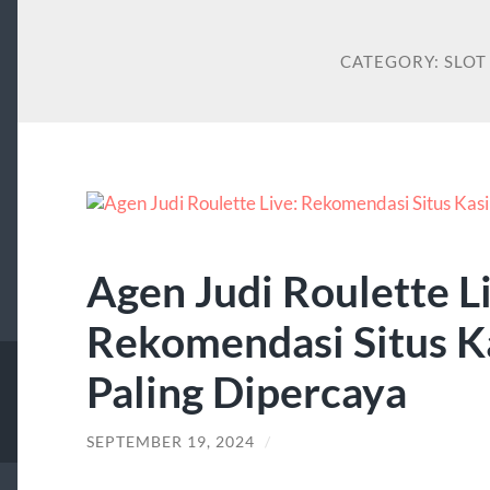
CATEGORY:
SLOT
Agen Judi Roulette L
Rekomendasi Situs K
Paling Dipercaya
SEPTEMBER 19, 2024
/