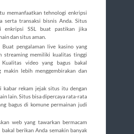
 itu memanfaatkan tehnologi enkripsi
a serta transaksi bisnis Anda. Situs
 enkripsi SSL buat pastikan jika
main dan situs aman.
: Buat pengalaman live kasino yang
 streaming memiliki kualitas tinggi
 Kualitas video yang bagus bakal
 makin lebih menggembirakan dan
ri kabar rekam jejak situs itu dengan
n lain. Situs bisa dipercaya rata-rata
yang bagus di komune permainan judi
uskan web yang tawarkan bermacam
ni bakal berikan Anda semakin banyak