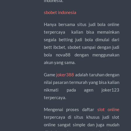
indonesia.
sbobet indonesia
Hanya bersama situs judi bola online
terpercaya kalian bisa memainkan
segala betting judi bola dimulai dari
bett ibcbet, sbobet sampai dengan judi
bola nova88 dengan menggunakan
akun yang sama.
Game
joker388
adalah taruhan dengan
nilai pasaran termurah yang bisa kalian
nikmati pada agen joker123
terpercaya.
Mengenai proses daftar
slot online
terpercaya di situs khusus judi slot
online sangat simple dan juga mudah