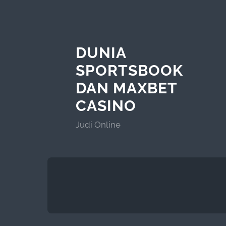
DUNIA
SPORTSBOOK
DAN MAXBET
CASINO
Judi Online