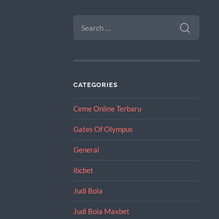
SEARCH
FOR:
CATEGORIES
Ceme Online Terbaru
Gates Of Olympus
General
ibcbet
Judi Bola
Judi Bola Maxbet