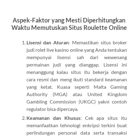
Aspek-Faktor yang Mesti Diperhitungkan
Waktu Memutuskan Situs Roulette Online
Lisensi dan Aturan
: Memastikan situs broker
judi rolet live kasino online yang Anda tentukan
mempunyai lisensi sah dari wewenang
permainan judi yang dianggap. Lisensi ini
menanggung kalau situs itu bekerja dengan
cara resmi dan meng ikuti standard keamanan
yang ketat. Kuasa seperti Malta Gaming
Authority (MGA) atau United Kingdom
Gambling Commission (UKGC) yakni contoh
regulator bisa dipercaya.
Keamanan dan Khusus
: Cek apa situs itu
memanfaatkan tehnologi enkripsi terkini buat
perlindungan personal data serta transaksi