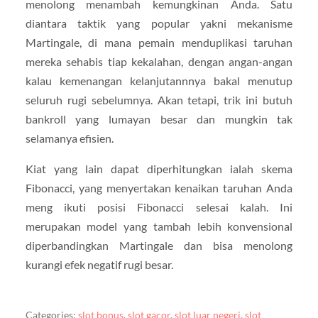
menolong menambah kemungkinan Anda. Satu
diantara taktik yang popular yakni mekanisme
Martingale, di mana pemain menduplikasi taruhan
mereka sehabis tiap kekalahan, dengan angan-angan
kalau kemenangan kelanjutannnya bakal menutup
seluruh rugi sebelumnya. Akan tetapi, trik ini butuh
bankroll yang lumayan besar dan mungkin tak
selamanya efisien.
Kiat yang lain dapat diperhitungkan ialah skema
Fibonacci, yang menyertakan kenaikan taruhan Anda
meng ikuti posisi Fibonacci selesai kalah. Ini
merupakan model yang tambah lebih konvensional
diperbandingkan Martingale dan bisa menolong
kurangi efek negatif rugi besar.
Categories:
slot bonus
,
slot gacor
,
slot luar negeri
,
slot