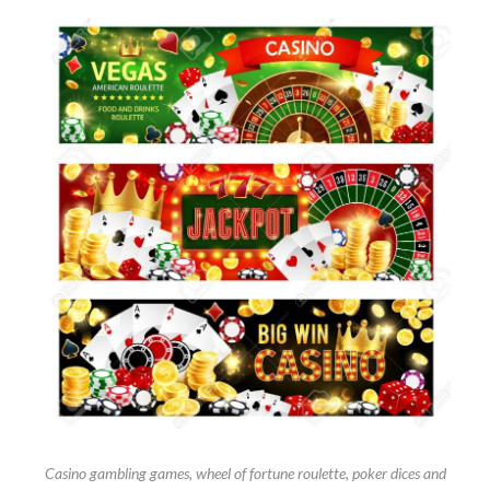
Casino gambling games, wheel of fortune roulette, poker dices and