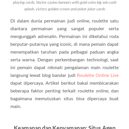
playing cards. Vector casino banners with gold coins big win cash
splash, victory golden crown and poker joker cards
Di dalam dunia permainan judi online, roulette satu
diantara permainan yang sangat populer serta
mengunggah adrenalin. Permainan ini diketahui roda
berputar-putarnya yang iconic, di mana pemain dapat
menempatkan taruhan pada pelbagai paduan angka
serta warna. Dengan perkembangan technologi, saat
ini pemain dapat nikmati pengalaman main roulette
langsung lewat blog bandar judi
Roulette Online Live
dapat dipercaya. Artikel berikut bakal membicarakan
beberapa faktor penting terkait roulette online, dan
bagaimana memutuskan situs bisa dipercaya buat
main.
Keamanan dan Kenyamanan: Situs Agen