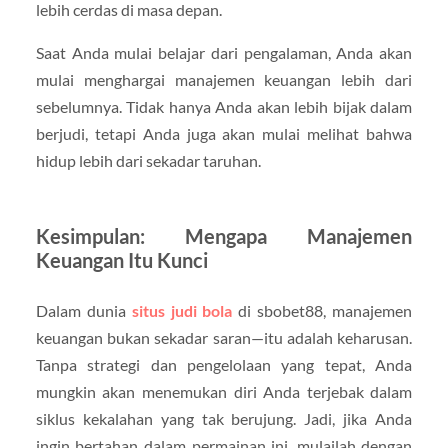
lebih cerdas di masa depan.
Saat Anda mulai belajar dari pengalaman, Anda akan
mulai menghargai manajemen keuangan lebih dari
sebelumnya. Tidak hanya Anda akan lebih bijak dalam
berjudi, tetapi Anda juga akan mulai melihat bahwa
hidup lebih dari sekadar taruhan.
Kesimpulan: Mengapa Manajemen
Keuangan Itu Kunci
Dalam dunia
situs judi bola
di sbobet88, manajemen
keuangan bukan sekadar saran—itu adalah keharusan.
Tanpa strategi dan pengelolaan yang tepat, Anda
mungkin akan menemukan diri Anda terjebak dalam
siklus kekalahan yang tak berujung. Jadi, jika Anda
ingin bertahan dalam permainan ini, mulailah dengan