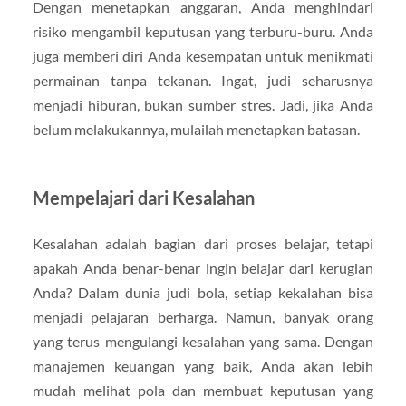
Dengan menetapkan anggaran, Anda menghindari
risiko mengambil keputusan yang terburu-buru. Anda
juga memberi diri Anda kesempatan untuk menikmati
permainan tanpa tekanan. Ingat, judi seharusnya
menjadi hiburan, bukan sumber stres. Jadi, jika Anda
belum melakukannya, mulailah menetapkan batasan.
Mempelajari dari Kesalahan
Kesalahan adalah bagian dari proses belajar, tetapi
apakah Anda benar-benar ingin belajar dari kerugian
Anda? Dalam dunia judi bola, setiap kekalahan bisa
menjadi pelajaran berharga. Namun, banyak orang
yang terus mengulangi kesalahan yang sama. Dengan
manajemen keuangan yang baik, Anda akan lebih
mudah melihat pola dan membuat keputusan yang