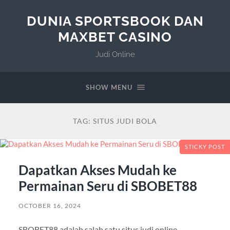
DUNIA SPORTSBOOK DAN
MAXBET CASINO
Judi Online
SHOW MENU
TAG:
SITUS JUDI BOLA
STICKY POST
Dapatkan Akses Mudah ke
Permainan Seru di SBOBET88
OCTOBER 16, 2024
SBOBET88 adalah salah satu situs judi online