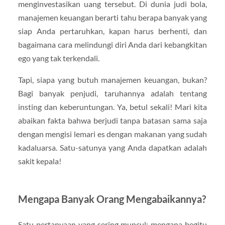
menginvestasikan uang tersebut. Di dunia judi bola,
manajemen keuangan berarti tahu berapa banyak yang
siap Anda pertaruhkan, kapan harus berhenti, dan
bagaimana cara melindungi diri Anda dari kebangkitan
ego yang tak terkendali.
Tapi, siapa yang butuh manajemen keuangan, bukan?
Bagi banyak penjudi, taruhannya adalah tentang
insting dan keberuntungan. Ya, betul sekali! Mari kita
abaikan fakta bahwa berjudi tanpa batasan sama saja
dengan mengisi lemari es dengan makanan yang sudah
kadaluarsa. Satu-satunya yang Anda dapatkan adalah
sakit kepala!
Mengapa Banyak Orang Mengabaikannya?
Satu pertanyaan yang sering muncul: mengapa begitu