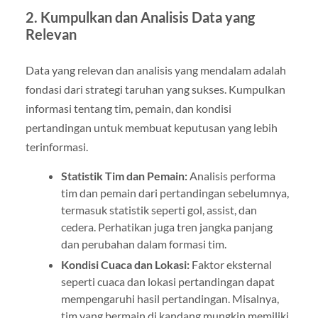
2.
Kumpulkan dan Analisis Data yang
Relevan
Data yang relevan dan analisis yang mendalam adalah
fondasi dari strategi taruhan yang sukses. Kumpulkan
informasi tentang tim, pemain, dan kondisi
pertandingan untuk membuat keputusan yang lebih
terinformasi.
Statistik Tim dan Pemain:
Analisis performa
tim dan pemain dari pertandingan sebelumnya,
termasuk statistik seperti gol, assist, dan
cedera. Perhatikan juga tren jangka panjang
dan perubahan dalam formasi tim.
Kondisi Cuaca dan Lokasi:
Faktor eksternal
seperti cuaca dan lokasi pertandingan dapat
mempengaruhi hasil pertandingan. Misalnya,
tim yang bermain di kandang mungkin memiliki