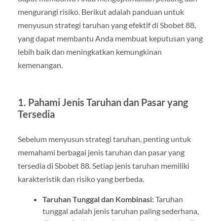
mengurangi risiko. Berikut adalah panduan untuk
menyusun strategi taruhan yang efektif di Sbobet 88,
yang dapat membantu Anda membuat keputusan yang
lebih baik dan meningkatkan kemungkinan
kemenangan.
1.
Pahami Jenis Taruhan dan Pasar yang
Tersedia
Sebelum menyusun strategi taruhan, penting untuk
memahami berbagai jenis taruhan dan pasar yang
tersedia di Sbobet 88. Setiap jenis taruhan memiliki
karakteristik dan risiko yang berbeda.
Taruhan Tunggal dan Kombinasi:
Taruhan
tunggal adalah jenis taruhan paling sederhana,