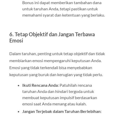
Bonus ini dapat memberikan tambahan dana
untuk taruhan Anda, tetapi pastikan untuk
memahami syarat dan ketentuan yang berlaku.
6.
Tetap Objektif dan Jangan Terbawa
Emosi
Dalam taruhan, penting untuk tetap objektif dan tidak
membiarkan emosi mempengaruhi keputusan Anda.
Emosi yang tidak terkendali bisa menyebabkan
keputusan yang buruk dan kerugian yang tidak perlu.
Ikuti Rencana Anda:
Patuhilah rencana
taruhan Anda dan hindari tergoda untuk
membuat keputusan impulsif berdasarkan
emosi saat Anda menang atau kalah.
Jangan Terjebak dalam Taruhan Berlebihan: