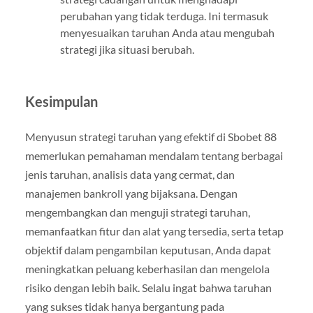
perubahan yang tidak terduga. Ini termasuk
menyesuaikan taruhan Anda atau mengubah
strategi jika situasi berubah.
Kesimpulan
Menyusun strategi taruhan yang efektif di Sbobet 88
memerlukan pemahaman mendalam tentang berbagai
jenis taruhan, analisis data yang cermat, dan
manajemen bankroll yang bijaksana. Dengan
mengembangkan dan menguji strategi taruhan,
memanfaatkan fitur dan alat yang tersedia, serta tetap
objektif dalam pengambilan keputusan, Anda dapat
meningkatkan peluang keberhasilan dan mengelola
risiko dengan lebih baik. Selalu ingat bahwa taruhan
yang sukses tidak hanya bergantung pada