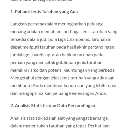
1. Pahami Jenis Taruhan yang Ada
Langkah pertama dalam meningkatkan peluang
menang adalah memahami berbagai jenis taruhan yang
tersedia dalam judi bola Liga Champions. Taruhan ini
dapat meliputi taruhan pada hasil akhir pertandingan,
jumlah gol, handicap, atau bahkan taruhan pada
pemain yang mencetak gol. Setiap jenis taruhan
memiliki risiko dan potensi keuntungan yang berbeda.
Mengetahui dengan jelas jenis taruhan yang ada akan
membantu Anda membuat keputusan yang lebih tepat
dan mengoptimalkan peluang kemenangan Anda.
2. Analisis Statistik dan Data Pertandingan
Analisis statistik adalah alat yang sangat berharga
dalam menentukan taruhan yang tepat. Perhatikan