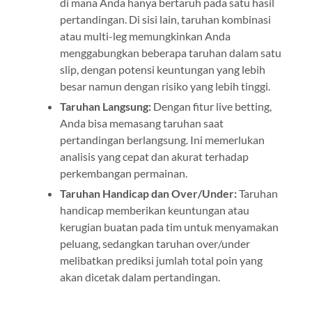
di mana Anda hanya bertaruh pada satu hasil
pertandingan. Di sisi lain, taruhan kombinasi
atau multi-leg memungkinkan Anda
menggabungkan beberapa taruhan dalam satu
slip, dengan potensi keuntungan yang lebih
besar namun dengan risiko yang lebih tinggi.
Taruhan Langsung:
Dengan fitur live betting,
Anda bisa memasang taruhan saat
pertandingan berlangsung. Ini memerlukan
analisis yang cepat dan akurat terhadap
perkembangan permainan.
Taruhan Handicap dan Over/Under:
Taruhan
handicap memberikan keuntungan atau
kerugian buatan pada tim untuk menyamakan
peluang, sedangkan taruhan over/under
melibatkan prediksi jumlah total poin yang
akan dicetak dalam pertandingan.