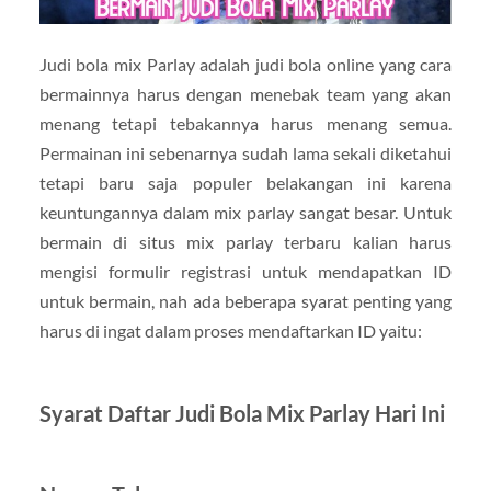
Judi bola mix Parlay adalah judi bola online yang cara
bermainnya harus dengan menebak team yang akan
menang tetapi tebakannya harus menang semua.
Permainan ini sebenarnya sudah lama sekali diketahui
tetapi baru saja populer belakangan ini karena
keuntungannya dalam mix parlay sangat besar. Untuk
bermain di situs mix parlay terbaru kalian harus
mengisi formulir registrasi untuk mendapatkan ID
untuk bermain, nah ada beberapa syarat penting yang
harus di ingat dalam proses mendaftarkan ID yaitu:
Syarat Daftar Judi Bola Mix Parlay Hari Ini