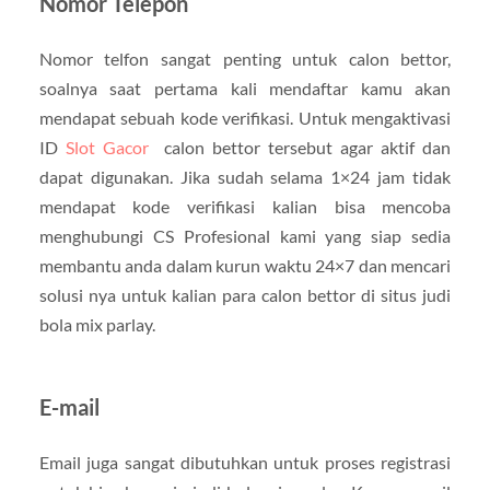
Nomor Telepon
Nomor telfon sangat penting untuk calon bettor,
soalnya saat pertama kali mendaftar kamu akan
mendapat sebuah kode verifikasi. Untuk mengaktivasi
ID
Slot Gacor
calon bettor tersebut agar aktif dan
dapat digunakan. Jika sudah selama 1×24 jam tidak
mendapat kode verifikasi kalian bisa mencoba
menghubungi CS Profesional kami yang siap sedia
membantu anda dalam kurun waktu 24×7 dan mencari
solusi nya untuk kalian para calon bettor di situs judi
bola mix parlay.
E-mail
Email juga sangat dibutuhkan untuk proses registrasi