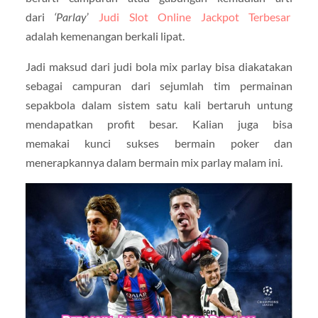
dari
‘Parlay
’
Judi Slot Online Jackpot Terbesar
adalah kemenangan berkali lipat.
Jadi maksud dari judi bola mix parlay bisa diakatakan
sebagai campuran dari sejumlah tim permainan
sepakbola dalam sistem satu kali bertaruh untung
mendapatkan profit besar. Kalian juga bisa
memakai kunci sukses bermain poker dan
menerapkannya dalam bermain mix parlay malam ini.