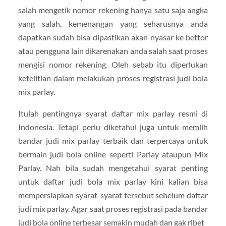
salah mengetik nomor rekening hanya satu saja angka
yang salah, kemenangan yang seharusnya anda
dapatkan sudah bisa dipastikan akan nyasar ke bettor
atau pengguna lain dikarenakan anda salah saat proses
mengisi nomor rekening. Oleh sebab itu diperlukan
ketelitian dalam melakukan proses registrasi judi bola
mix parlay.
Itulah pentingnya syarat daftar mix parlay resmi di
Indonesia. Tetapi perlu diketahui juga untuk memlih
bandar judi mix parlay terbaik dan terpercaya untuk
bermain judi bola online seperti Parlay ataupun Mix
Parlay. Nah bila sudah mengetahui syarat penting
untuk daftar judi bola mix parlay kini kalian bisa
mempersiapkan syarat-syarat tersebut sebelum daftar
judi mix parlay. Agar saat proses registrasi pada bandar
judi bola online terbesar semakin mudah dan gak ribet