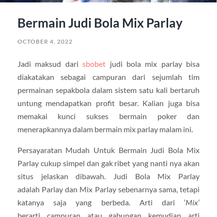
Bermain Judi Bola Mix Parlay
OCTOBER 4, 2022
Jadi maksud dari
sbobet
judi bola mix parlay bisa
diakatakan sebagai campuran dari sejumlah tim
permainan sepakbola dalam sistem satu kali bertaruh
untung mendapatkan profit besar. Kalian juga bisa
memakai kunci sukses bermain poker dan
menerapkannya dalam bermain mix parlay malam ini.
Persayaratan Mudah Untuk Bermain Judi Bola Mix
Parlay cukup simpel dan gak ribet yang nanti nya akan
situs jelaskan dibawah. Judi Bola Mix Parlay
adalah Parlay dan Mix Parlay sebenarnya sama, tetapi
katanya saja yang berbeda. Arti dari ‘
Mix
’
berarti campuran atau gabungan kemudian arti