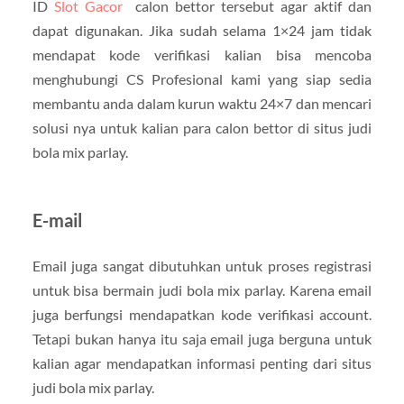
ID
Slot Gacor
calon bettor tersebut agar aktif dan
dapat digunakan. Jika sudah selama 1×24 jam tidak
mendapat kode verifikasi kalian bisa mencoba
menghubungi CS Profesional kami yang siap sedia
membantu anda dalam kurun waktu 24×7 dan mencari
solusi nya untuk kalian para calon bettor di situs judi
bola mix parlay.
E-mail
Email juga sangat dibutuhkan untuk proses registrasi
untuk bisa bermain judi bola mix parlay. Karena email
juga berfungsi mendapatkan kode verifikasi account.
Tetapi bukan hanya itu saja email juga berguna untuk
kalian agar mendapatkan informasi penting dari situs
judi bola mix parlay.