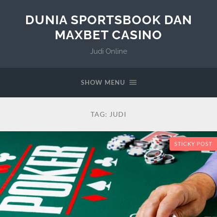
DUNIA SPORTSBOOK DAN
MAXBET CASINO
Judi Online
SHOW MENU
TAG:
JUDI
STICKY POST