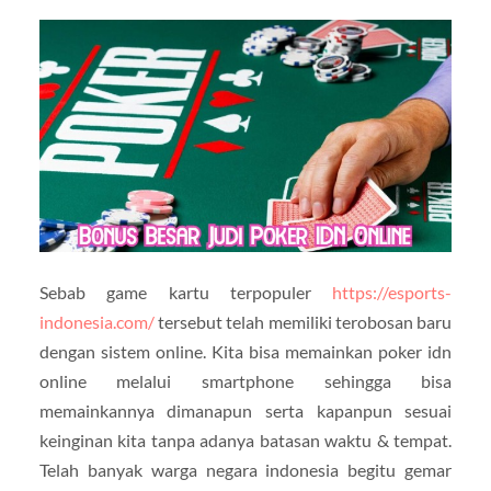
Sebab game kartu terpopuler
https://esports-
indonesia.com/
tersebut telah memiliki terobosan baru
dengan sistem online. Kita bisa memainkan poker idn
online melalui smartphone sehingga bisa
memainkannya dimanapun serta kapanpun sesuai
keinginan kita tanpa adanya batasan waktu & tempat.
Telah banyak warga negara indonesia begitu gemar