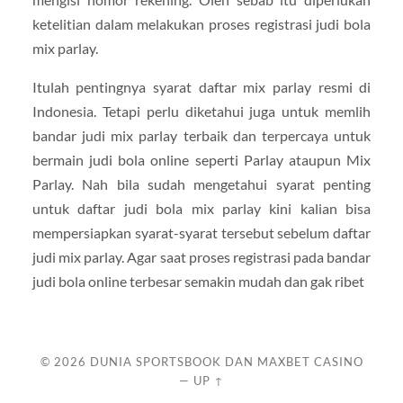
ketelitian dalam melakukan proses registrasi judi bola
mix parlay.
Itulah pentingnya syarat daftar mix parlay resmi di
Indonesia. Tetapi perlu diketahui juga untuk memlih
bandar judi mix parlay terbaik dan terpercaya untuk
bermain judi bola online seperti Parlay ataupun Mix
Parlay. Nah bila sudah mengetahui syarat penting
untuk daftar judi bola mix parlay kini kalian bisa
mempersiapkan syarat-syarat tersebut sebelum daftar
judi mix parlay. Agar saat proses registrasi pada bandar
judi bola online terbesar semakin mudah dan gak ribet
© 2026
DUNIA SPORTSBOOK DAN MAXBET CASINO
—
UP ↑