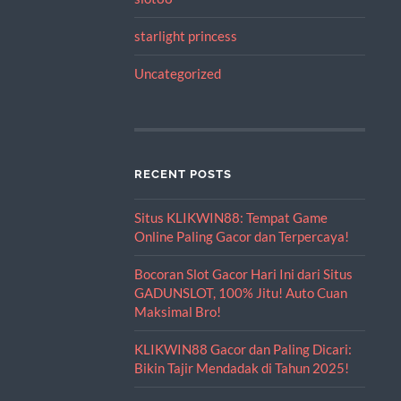
starlight princess
Uncategorized
RECENT POSTS
Situs KLIKWIN88: Tempat Game
Online Paling Gacor dan Terpercaya!
Bocoran Slot Gacor Hari Ini dari Situs
GADUNSLOT, 100% Jitu! Auto Cuan
Maksimal Bro!
KLIKWIN88 Gacor dan Paling Dicari:
Bikin Tajir Mendadak di Tahun 2025!