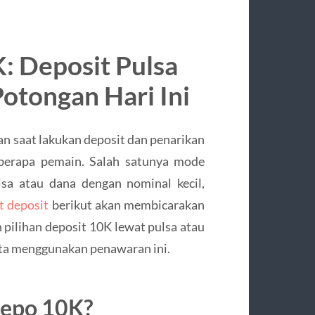
an saat lakukan deposit dan penarikan
eberapa pemain. Salah satunya mode
lsa atau dana dengan nominal kecil,
t deposit
berikut akan membicarakan
 pilihan deposit 10K lewat pulsa atau
ta menggunakan penawaran ini.
Depo 10K?