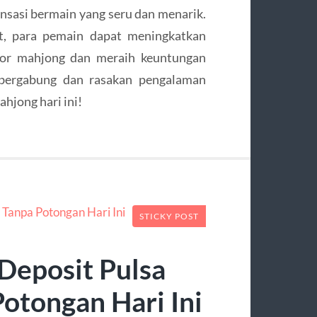
nsasi bermain yang seru dan menarik.
t, para pemain dapat meningkatkan
cor mahjong dan meraih keuntungan
a bergabung dan rasakan pengalaman
hjong hari ini!
STICKY POST
 Deposit Pulsa
otongan Hari Ini