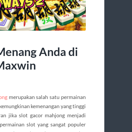
Menang Anda di
 Maxwin
ong
merupakan salah satu permainan
n kemungkinan kemenangan yang tinggi
ran jika slot gacor mahjong menjadi
 permainan slot yang sangat populer