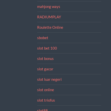
mahjong ways
RADIUMPLAY
Roulette Online
sbobet
slot bet 100
slot bonus
slot gacor
slot luar negeri
slot online
slot triofus
slot88