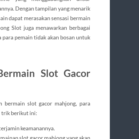
rannya. Dengan tampilan yang menarik
ain dapat merasakan sensasi bermain
jong Slot juga menawarkan berbagai
 para pemain tidak akan bosan untuk
Bermain Slot Gacor
 bermain slot gacor mahjong, para
rik berikut ini:
n terjamin keamanannya.
ermainan slot gacor mahjong yang akan