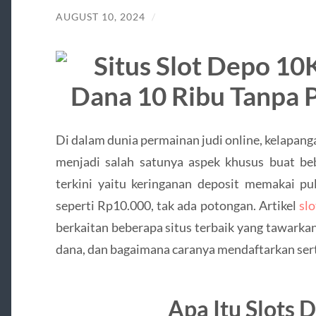
AUGUST 10, 2024
/
Di dalam dunia permainan judi online, kelapang
menjadi salah satunya aspek khusus buat b
terkini yaitu keringanan deposit memakai pu
seperti Rp10.000, tak ada potongan. Artikel
slo
berkaitan beberapa situs terbaik yang tawarkan
dana, dan bagaimana caranya mendaftarkan ser
Apa Itu Slots 