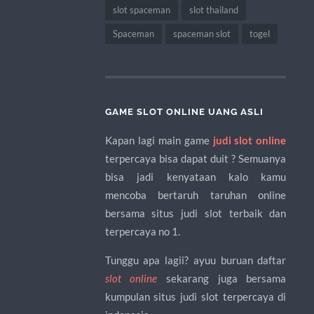
slot spaceman
slot thailand
Spaceman
spaceman slot
togel
GAME SLOT ONLINE UANG ASLI
Kapan lagi main game
judi slot online
terpercaya bisa dapat duit ? Semuanya
bisa jadi kenyataan kalo kamu
mencoba bertaruh taruhan online
bersama situs judi slot terbaik dan
terpercaya no 1.
Tunggu apa lagii? ayuu buruan daftar
slot online
sekarang juga bersama
kumpulan situs judi slot terpercaya di