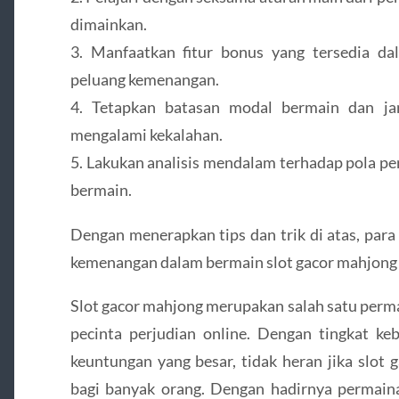
dimainkan.
3. Manfaatkan fitur bonus yang tersedia d
peluang kemenangan.
4. Tetapkan batasan modal bermain dan jan
mengalami kekalahan.
5. Lakukan analisis mendalam terhadap pola p
bermain.
Dengan menerapkan tips dan trik di atas, par
kemenangan dalam bermain slot gacor mahjong
Slot gacor mahjong merupakan salah satu perma
pecinta perjudian online. Dengan tingkat ke
keuntungan yang besar, tidak heran jika slot
bagi banyak orang. Dengan hadirnya permain