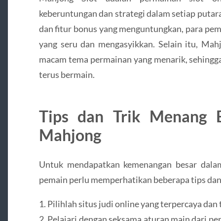
keberuntungan dan strategi dalam setiap puta
dan fitur bonus yang menguntungkan, para pem
yang seru dan mengasyikkan. Selain itu, Mah
macam tema permainan yang menarik, sehingga
terus bermain.
Tips dan Trik Menang 
Mahjong
Untuk mendapatkan kemenangan besar dalam
pemain perlu memperhatikan beberapa tips dan t
1. Pilihlah situs judi online yang terpercaya da
2. Pelajari dengan seksama aturan main dari p