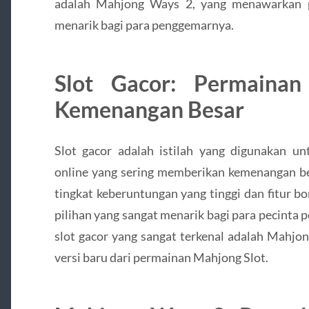
adalah Mahjong Ways 2, yang menawarkan 
menarik bagi para penggemarnya.
Slot Gacor: Permainan
Kemenangan Besar
Slot gacor adalah istilah yang digunakan 
online yang sering memberikan kemenangan b
tingkat keberuntungan yang tinggi dan fitur b
pilihan yang sangat menarik bagi para pecinta 
slot gacor yang sangat terkenal adalah Mahj
versi baru dari permainan Mahjong Slot.