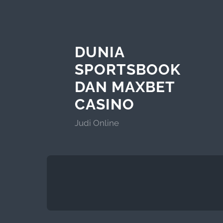
DUNIA
SPORTSBOOK
DAN MAXBET
CASINO
Judi Online