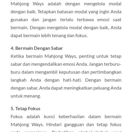
Mahjong Ways adalah dengan mengelola modal
dengan baik. Tetapkan batasan modal yang ingin Anda
gunakan dan jangan terlalu terbawa emosi saat
bermain. Dengan mengelola modal dengan baik, Anda
dapat bermain lebih tenang dan fokus.
4. Bermain Dengan Sabar
Ketika bermain Mahjong Ways, penting untuk tetap
sabar dan mengendalikan emosi Anda. Jangan terburu-
buru dalam mengambil keputusan dan pertimbangkan
langkah Anda dengan hati-hati. Dengan bermain
dengan sabar, Anda dapat meningkatkan peluang Anda
untuk menang.
5. Tetap Fokus
Fokus adalah kunci keberhasilan dalam bermain
Mahjong Ways. Hindari gangguan dan tetap fokus