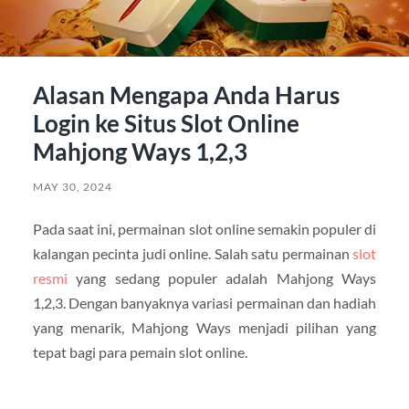
Alasan Mengapa Anda Harus
Login ke Situs Slot Online
Mahjong Ways 1,2,3
MAY 30, 2024
Pada saat ini, permainan slot online semakin populer di
kalangan pecinta judi online. Salah satu permainan
slot
resmi
yang sedang populer adalah Mahjong Ways
1,2,3. Dengan banyaknya variasi permainan dan hadiah
yang menarik, Mahjong Ways menjadi pilihan yang
tepat bagi para pemain slot online.