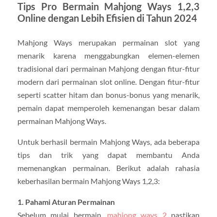
Tips Pro Bermain Mahjong Ways 1,2,3
Online dengan Lebih Efisien di Tahun 2024
Mahjong Ways merupakan permainan slot yang
menarik karena menggabungkan elemen-elemen
tradisional dari permainan Mahjong dengan fitur-fitur
modern dari permainan slot online. Dengan fitur-fitur
seperti scatter hitam dan bonus-bonus yang menarik,
pemain dapat memperoleh kemenangan besar dalam
permainan Mahjong Ways.
Untuk berhasil bermain Mahjong Ways, ada beberapa
tips dan trik yang dapat membantu Anda
memenangkan permainan. Berikut adalah rahasia
keberhasilan bermain Mahjong Ways 1,2,3:
1. Pahami Aturan Permainan
Sebelum mulai bermain,
mahjong ways 2
pastikan