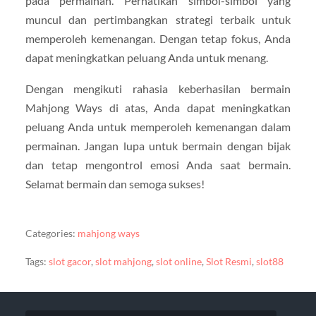
pada permainan. Perhatikan simbol-simbol yang
muncul dan pertimbangkan strategi terbaik untuk
memperoleh kemenangan. Dengan tetap fokus, Anda
dapat meningkatkan peluang Anda untuk menang.
Dengan mengikuti rahasia keberhasilan bermain
Mahjong Ways di atas, Anda dapat meningkatkan
peluang Anda untuk memperoleh kemenangan dalam
permainan. Jangan lupa untuk bermain dengan bijak
dan tetap mengontrol emosi Anda saat bermain.
Selamat bermain dan semoga sukses!
Categories:
mahjong ways
Tags:
slot gacor
,
slot mahjong
,
slot online
,
Slot Resmi
,
slot88