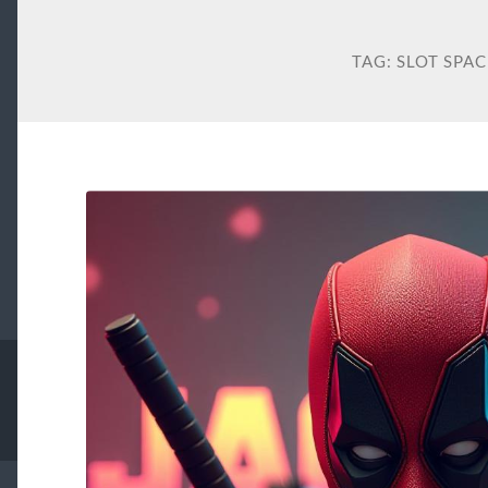
TAG:
SLOT SPA