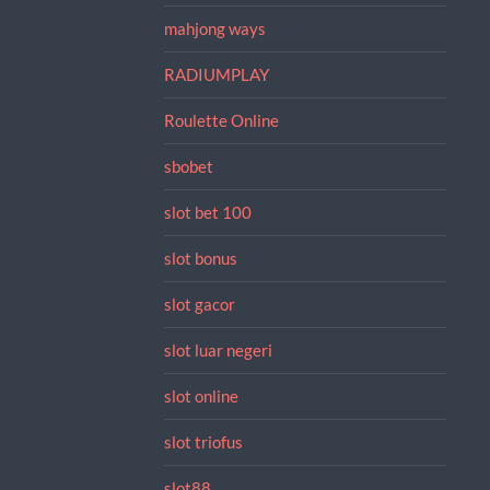
mahjong ways
RADIUMPLAY
Roulette Online
sbobet
slot bet 100
slot bonus
slot gacor
slot luar negeri
slot online
slot triofus
slot88