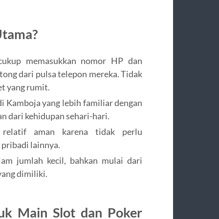
 Utama?
 cukup memasukkan nomor HP dan
otong dari pulsa telepon mereka. Tidak
et yang rumit.
i Kamboja yang lebih familiar dengan
n dari kehidupan sehari-hari.
 relatif aman karena tidak perlu
pribadi lainnya.
lam jumlah kecil, bahkan mulai dari
ang dimiliki.
uk Main Slot dan Poker