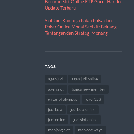
Bocoran Slot Online RTP Gacor Hari Ini
Update Terbaru
Slot Judi Kamboja Pakai Pulsa dan
Poker Online Modal Sedikit: Peluang
Tantangan dan Strategi Menang
TAGS
agen judi
agen judi online
agen slot
bonus new member
gates of olympus
joker123
judi bola
judi bola online
judi online
judi slot online
mahjong slot
mahjong ways