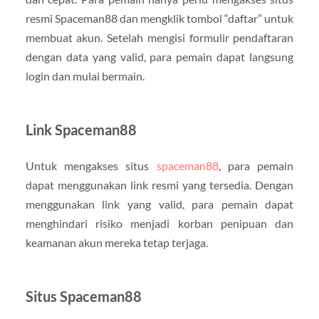
resmi Spaceman88 dan mengklik tombol “daftar” untuk
membuat akun. Setelah mengisi formulir pendaftaran
dengan data yang valid, para pemain dapat langsung
login dan mulai bermain.
Link Spaceman88
Untuk mengakses situs
spaceman88
, para pemain
dapat menggunakan link resmi yang tersedia. Dengan
menggunakan link yang valid, para pemain dapat
menghindari risiko menjadi korban penipuan dan
keamanan akun mereka tetap terjaga.
Situs Spaceman88