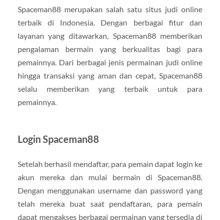
Spaceman88 merupakan salah satu situs judi online
terbaik di Indonesia. Dengan berbagai fitur dan
layanan yang ditawarkan, Spaceman88 memberikan
pengalaman bermain yang berkualitas bagi para
pemainnya. Dari berbagai jenis permainan judi online
hingga transaksi yang aman dan cepat, Spaceman88
selalu memberikan yang terbaik untuk para
pemainnya.
Login Spaceman88
Setelah berhasil mendaftar, para pemain dapat login ke
akun mereka dan mulai bermain di Spaceman88.
Dengan menggunakan username dan password yang
telah mereka buat saat pendaftaran, para pemain
dapat mengakses berbagai permainan yang tersedia di