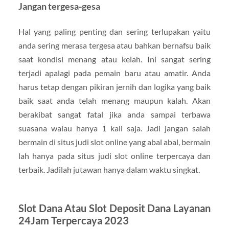
Jangan tergesa-gesa
Hal yang paling penting dan sering terlupakan yaitu
anda sering merasa tergesa atau bahkan bernafsu baik
saat kondisi menang atau kelah. Ini sangat sering
terjadi apalagi pada pemain baru atau amatir. Anda
harus tetap dengan pikiran jernih dan logika yang baik
baik saat anda telah menang maupun kalah. Akan
berakibat sangat fatal jika anda sampai terbawa
suasana walau hanya 1 kali saja. Jadi jangan salah
bermain di situs judi slot online yang abal abal, bermain
lah hanya pada situs judi slot online terpercaya dan
terbaik. Jadilah jutawan hanya dalam waktu singkat.
Slot Dana Atau Slot Deposit Dana Layanan
24Jam Terpercaya 2023