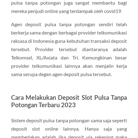
pulsa tanpa potongan juga sangat membantu bagi
mereka penjudi online yang terdampak oleh covid19.
Agen deposit pulsa tanpa potongan sendiri telah
berkerja sama dengan berbagai provider telkomunikasi
raksasa di Indonesia guna kebutuhan transaksi deposit
tersebut. Provider tersebut diantaranya adalah
Telkomsel, XL/Axiata dan Tri. Kemungkinan besar
provider telkomunikasi lainnya akan menjalin kerja
sama serupa degen agen deposit pulsa tersebut.
Cara Melakukan Deposit Slot Pulsa Tanpa
Potongan Terbaru 2023
Sistem deposit pulsa tanpa potongan sama saja seperti
deposit slot online lainnya. Hanya saja yang
membedakan adalah jika deposit via rekening maka