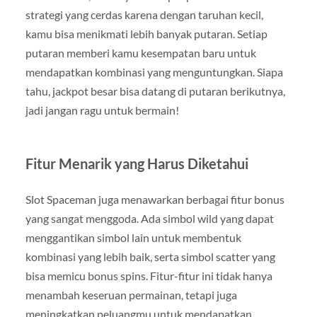
strategi yang cerdas karena dengan taruhan kecil,
kamu bisa menikmati lebih banyak putaran. Setiap
putaran memberi kamu kesempatan baru untuk
mendapatkan kombinasi yang menguntungkan. Siapa
tahu, jackpot besar bisa datang di putaran berikutnya,
jadi jangan ragu untuk bermain!
Fitur Menarik yang Harus Diketahui
Slot Spaceman juga menawarkan berbagai fitur bonus
yang sangat menggoda. Ada simbol wild yang dapat
menggantikan simbol lain untuk membentuk
kombinasi yang lebih baik, serta simbol scatter yang
bisa memicu bonus spins. Fitur-fitur ini tidak hanya
menambah keseruan permainan, tetapi juga
meningkatkan peluangmu untuk mendapatkan