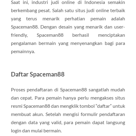
Saat ini, industri judi online di Indonesia semakin
berkembang pesat. Salah satu situs judi online terbaik
yang terus menarik perhatian pemain adalah
Spaceman88. Dengan desain yang menarik dan user-
friendly, Spaceman88 berhasil menciptakan
pengalaman bermain yang menyenangkan bagi para
pemainnya.
Daftar Spaceman88
Proses pendaftaran di Spaceman88 sangatlah mudah
dan cepat. Para pemain hanya perlu mengakses situs
resmi Spaceman88 dan mengklik tombol “daftar” untuk
membuat akun. Setelah mengisi formulir pendaftaran
dengan data yang valid, para pemain dapat langsung
login dan mulai bermain.