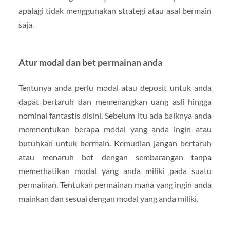
apalagi tidak menggunakan strategi atau asal bermain
saja.
Atur modal dan bet permainan anda
Tentunya anda perlu modal atau deposit untuk anda
dapat bertaruh dan memenangkan uang asli hingga
nominal fantastis disini. Sebelum itu ada baiknya anda
memnentukan berapa modal yang anda ingin atau
butuhkan untuk bermain. Kemudian jangan bertaruh
atau menaruh bet dengan sembarangan tanpa
memerhatikan modal yang anda miliki pada suatu
permainan. Tentukan permainan mana yang ingin anda
mainkan dan sesuai dengan modal yang anda miliki.