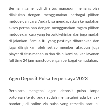
Bermain game judi di situs manapun memang bisa
dilakukan dengan menggunakan berbagai pilihan
metode dan cara. Anda bisa mendapatkan kemudahan
akses permainan dengan menggunakan ragam pilihan
metode dan cara yang terbaik kekinian dan juga mudah
di jalankan. Semua itu yang pastinya diharapkan dan
juga diinginkan oleh setiap member ataupun juga
player di situs manapun dan disini kami sajikan layanan
full time 24 jam nonstop dengan berbagai kemudahan.
Agen Deposit Pulsa Terpercaya 2023
Berbicara mengenai agen deposit pulsa tanpa
potongan tentu anda sudah mengetahui ada banyak
bandar judi online via pulsa yang tersedia saat ini.