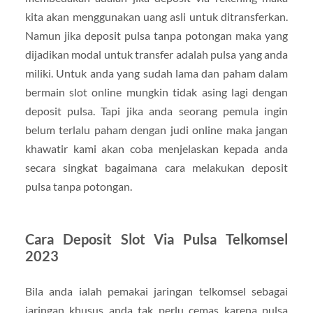
kita akan menggunakan uang asli untuk ditransferkan.
Namun jika deposit pulsa tanpa potongan maka yang
dijadikan modal untuk transfer adalah pulsa yang anda
miliki. Untuk anda yang sudah lama dan paham dalam
bermain slot online mungkin tidak asing lagi dengan
deposit pulsa. Tapi jika anda seorang pemula ingin
belum terlalu paham dengan judi online maka jangan
khawatir kami akan coba menjelaskan kepada anda
secara singkat bagaimana cara melakukan deposit
pulsa tanpa potongan.
Cara Deposit Slot Via Pulsa Telkomsel
2023
Bila anda ialah pemakai jaringan telkomsel sebagai
jaringan khusus anda tak perlu cemas karena pulsa