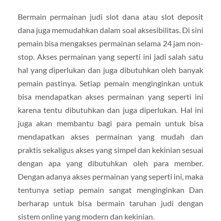
Bermain permainan judi slot dana atau slot deposit
dana juga memudahkan dalam soal aksesibilitas. Di sini
pemain bisa mengakses permainan selama 24 jam non-
stop. Akses permainan yang seperti ini jadi salah satu
hal yang diperlukan dan juga dibutuhkan oleh banyak
pemain pastinya. Setiap pemain menginginkan untuk
bisa mendapatkan akses permainan yang seperti ini
karena tentu dibutuhkan dan juga diperlukan. Hal ini
juga akan membantu bagi para pemain untuk bisa
mendapatkan akses permainan yang mudah dan
praktis sekaligus akses yang simpel dan kekinian sesuai
dengan apa yang dibutuhkan oleh para member.
Dengan adanya akses permainan yang seperti ini, maka
tentunya setiap pemain sangat menginginkan Dan
berharap untuk bisa bermain taruhan judi dengan
sistem online yang modern dan kekinian.