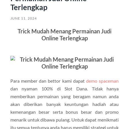
Terlengkap
JUNE 11, 2024
Trick Mudah Menang Permainan Judi
Online Terlengkap
Para member dan bettor kami dapat
demo spaceman
dan nyaman 100% di Slot Dana. Tidak hanya
memberikan permainan yang beragam namun anda
akan diberikan banyak keuntungan hadiah atau
kemenangan besar serta bonus besar dan promo
menarik untuk dibawa pulang. Untuk dapat menikmati
itu semua tentunya anda harus memiliki strategi untuk