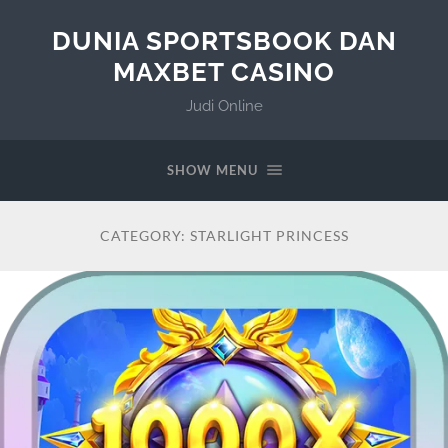
DUNIA SPORTSBOOK DAN
MAXBET CASINO
Judi Online
SHOW MENU
CATEGORY:
STARLIGHT PRINCESS