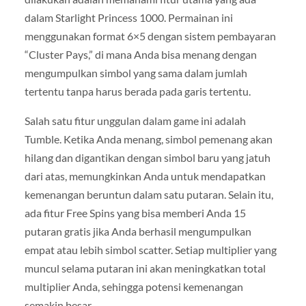
dalam Starlight Princess 1000. Permainan ini
menggunakan format 6×5 dengan sistem pembayaran
“Cluster Pays,” di mana Anda bisa menang dengan
mengumpulkan simbol yang sama dalam jumlah
tertentu tanpa harus berada pada garis tertentu.
Salah satu fitur unggulan dalam game ini adalah
Tumble. Ketika Anda menang, simbol pemenang akan
hilang dan digantikan dengan simbol baru yang jatuh
dari atas, memungkinkan Anda untuk mendapatkan
kemenangan beruntun dalam satu putaran. Selain itu,
ada fitur Free Spins yang bisa memberi Anda 15
putaran gratis jika Anda berhasil mengumpulkan
empat atau lebih simbol scatter. Setiap multiplier yang
muncul selama putaran ini akan meningkatkan total
multiplier Anda, sehingga potensi kemenangan
semakin besar.