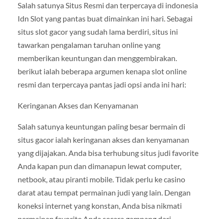
Salah satunya Situs Resmi dan terpercaya di indonesia
Idn Slot yang pantas buat dimainkan ini hari. Sebagai
situs slot gacor yang sudah lama berdiri, situs ini
tawarkan pengalaman taruhan online yang
memberikan keuntungan dan menggembirakan.
berikut ialah beberapa argumen kenapa slot online
resmi dan terpercaya pantas jadi opsi anda ini hari:
Keringanan Akses dan Kenyamanan
Salah satunya keuntungan paling besar bermain di
situs gacor ialah keringanan akses dan kenyamanan
yang dijajakan. Anda bisa terhubung situs judi favorite
Anda kapan pun dan dimanapun lewat computer,
netbook, atau piranti mobile. Tidak perlu ke casino
darat atau tempat permainan judi yang lain. Dengan
koneksi internet yang konstan, Anda bisa nikmati
permainan favorite Anda secara gampang dari