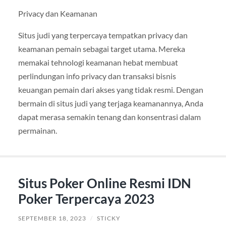
Privacy dan Keamanan
Situs judi yang terpercaya tempatkan privacy dan
keamanan pemain sebagai target utama. Mereka
memakai tehnologi keamanan hebat membuat
perlindungan info privacy dan transaksi bisnis
keuangan pemain dari akses yang tidak resmi. Dengan
bermain di situs judi yang terjaga keamanannya, Anda
dapat merasa semakin tenang dan konsentrasi dalam
permainan.
Situs Poker Online Resmi IDN
Poker Terpercaya 2023
SEPTEMBER 18, 2023
/
STICKY