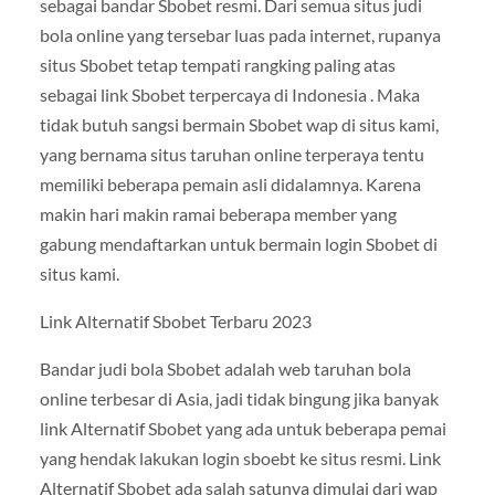
sebagai bandar Sbobet resmi. Dari semua situs judi
bola online yang tersebar luas pada internet, rupanya
situs Sbobet tetap tempati rangking paling atas
sebagai link Sbobet terpercaya di Indonesia . Maka
tidak butuh sangsi bermain Sbobet wap di situs kami,
yang bernama situs taruhan online terperaya tentu
memiliki beberapa pemain asli didalamnya. Karena
makin hari makin ramai beberapa member yang
gabung mendaftarkan untuk bermain login Sbobet di
situs kami.
Link Alternatif Sbobet Terbaru 2023
Bandar judi bola Sbobet adalah web taruhan bola
online terbesar di Asia, jadi tidak bingung jika banyak
link Alternatif Sbobet yang ada untuk beberapa pemai
yang hendak lakukan login sboebt ke situs resmi. Link
Alternatif Sbobet ada salah satunya dimulai dari wap