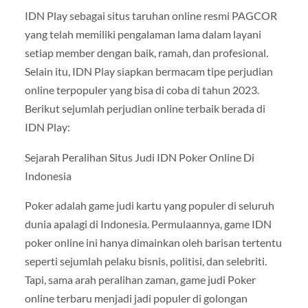
IDN Play sebagai situs taruhan online resmi PAGCOR
yang telah memiliki pengalaman lama dalam layani
setiap member dengan baik, ramah, dan profesional.
Selain itu, IDN Play siapkan bermacam tipe perjudian
online terpopuler yang bisa di coba di tahun 2023.
Berikut sejumlah perjudian online terbaik berada di
IDN Play:
Sejarah Peralihan Situs Judi IDN Poker Online Di
Indonesia
Poker adalah game judi kartu yang populer di seluruh
dunia apalagi di Indonesia. Permulaannya, game IDN
poker online ini hanya dimainkan oleh barisan tertentu
seperti sejumlah pelaku bisnis, politisi, dan selebriti.
Tapi, sama arah peralihan zaman, game judi Poker
online terbaru menjadi jadi populer di golongan