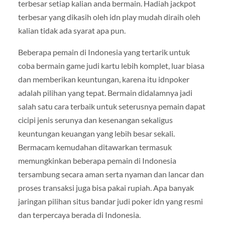
terbesar setiap kalian anda bermain. Hadiah jackpot
terbesar yang dikasih oleh idn play mudah diraih oleh
kalian tidak ada syarat apa pun.
Beberapa pemain di Indonesia yang tertarik untuk
coba bermain game judi kartu lebih komplet, luar biasa
dan memberikan keuntungan, karena itu idnpoker
adalah pilihan yang tepat. Bermain didalamnya jadi
salah satu cara terbaik untuk seterusnya pemain dapat
cicipi jenis serunya dan kesenangan sekaligus
keuntungan keuangan yang lebih besar sekali.
Bermacam kemudahan ditawarkan termasuk
memungkinkan beberapa pemain di Indonesia
tersambung secara aman serta nyaman dan lancar dan
proses transaksi juga bisa pakai rupiah. Apa banyak
jaringan pilihan situs bandar judi poker idn yang resmi
dan terpercaya berada di Indonesia.