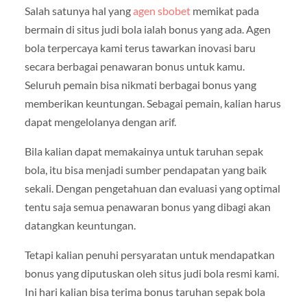
Salah satunya hal yang
agen sbobet
memikat pada
bermain di situs judi bola ialah bonus yang ada. Agen
bola terpercaya kami terus tawarkan inovasi baru
secara berbagai penawaran bonus untuk kamu.
Seluruh pemain bisa nikmati berbagai bonus yang
memberikan keuntungan. Sebagai pemain, kalian harus
dapat mengelolanya dengan arif.
Bila kalian dapat memakainya untuk taruhan sepak
bola, itu bisa menjadi sumber pendapatan yang baik
sekali. Dengan pengetahuan dan evaluasi yang optimal
tentu saja semua penawaran bonus yang dibagi akan
datangkan keuntungan.
Tetapi kalian penuhi persyaratan untuk mendapatkan
bonus yang diputuskan oleh situs judi bola resmi kami.
Ini hari kalian bisa terima bonus taruhan sepak bola