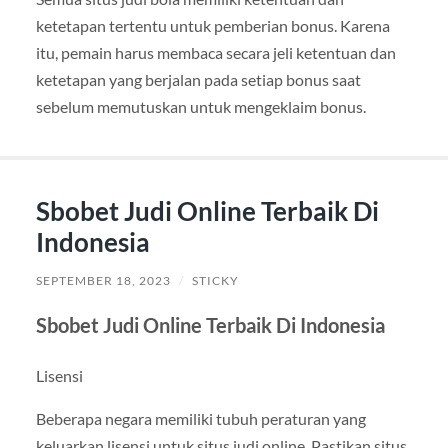
ketetapan tertentu untuk pemberian bonus. Karena
itu, pemain harus membaca secara jeli ketentuan dan
ketetapan yang berjalan pada setiap bonus saat
sebelum memutuskan untuk mengeklaim bonus.
Sbobet Judi Online Terbaik Di
Indonesia
SEPTEMBER 18, 2023
/
STICKY
Sbobet Judi Online Terbaik Di Indonesia
Lisensi
Beberapa negara memiliki tubuh peraturan yang
keluarkan lisensi untuk situs judi online. Pastikan situs