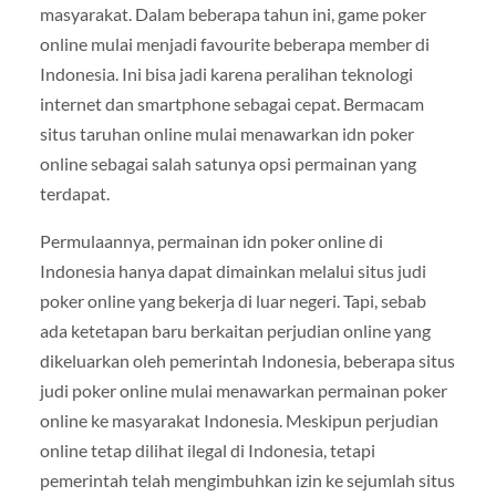
masyarakat. Dalam beberapa tahun ini, game poker
online mulai menjadi favourite beberapa member di
Indonesia. Ini bisa jadi karena peralihan teknologi
internet dan smartphone sebagai cepat. Bermacam
situs taruhan online mulai menawarkan idn poker
online sebagai salah satunya opsi permainan yang
terdapat.
Permulaannya, permainan idn poker online di
Indonesia hanya dapat dimainkan melalui situs judi
poker online yang bekerja di luar negeri. Tapi, sebab
ada ketetapan baru berkaitan perjudian online yang
dikeluarkan oleh pemerintah Indonesia, beberapa situs
judi poker online mulai menawarkan permainan poker
online ke masyarakat Indonesia. Meskipun perjudian
online tetap dilihat ilegal di Indonesia, tetapi
pemerintah telah mengimbuhkan izin ke sejumlah situs