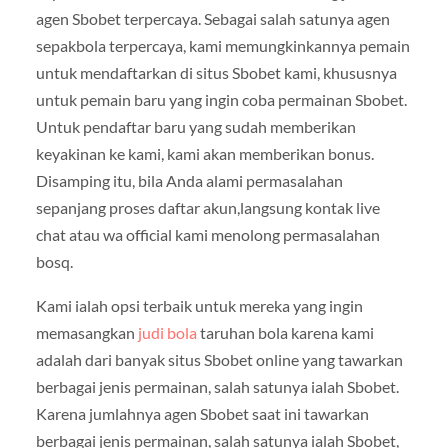
agen Sbobet terpercaya. Sebagai salah satunya agen
sepakbola terpercaya, kami memungkinkannya pemain
untuk mendaftarkan di situs Sbobet kami, khususnya
untuk pemain baru yang ingin coba permainan Sbobet.
Untuk pendaftar baru yang sudah memberikan
keyakinan ke kami, kami akan memberikan bonus.
Disamping itu, bila Anda alami permasalahan
sepanjang proses daftar akun,langsung kontak live
chat atau wa official kami menolong permasalahan
bosq.
Kami ialah opsi terbaik untuk mereka yang ingin
memasangkan
judi bola
taruhan bola karena kami
adalah dari banyak situs Sbobet online yang tawarkan
berbagai jenis permainan, salah satunya ialah Sbobet.
Karena jumlahnya agen Sbobet saat ini tawarkan
berbagai jenis permainan, salah satunya ialah Sbobet,