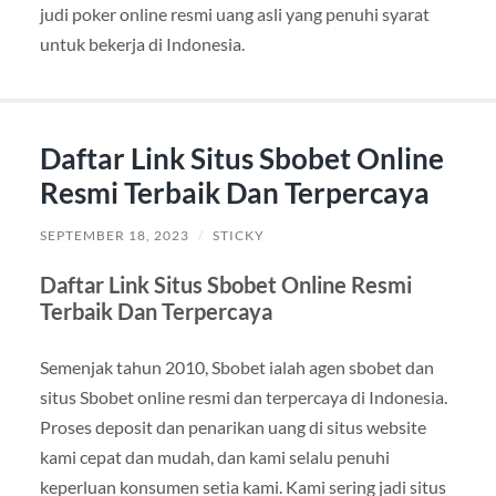
judi poker online resmi uang asli yang penuhi syarat
untuk bekerja di Indonesia.
Daftar Link Situs Sbobet Online
Resmi Terbaik Dan Terpercaya
SEPTEMBER 18, 2023
/
STICKY
Daftar Link Situs Sbobet Online Resmi
Terbaik Dan Terpercaya
Semenjak tahun 2010, Sbobet ialah agen sbobet dan
situs Sbobet online resmi dan terpercaya di Indonesia.
Proses deposit dan penarikan uang di situs website
kami cepat dan mudah, dan kami selalu penuhi
keperluan konsumen setia kami. Kami sering jadi situs