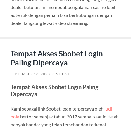
dealer betulan. Ini membuat pengalaman casino lebih
autentik dengan pemain bisa berhubungan dengan
dealer langsung lewat video streaming.
Tempat Akses Sbobet Login
Paling Dipercaya
SEPTEMBER 18, 2023
/
STICKY
Tempat Akses Sbobet Login Paling
Dipercaya
Kami sebagai link Sbobet login terpercaya oleh
judi
bola
bettor semenjak tahun 2017 sampai saat ini telah
banyak bandar yang telah tersebar dan terkenal