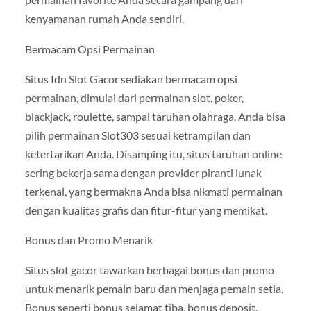
kenyamanan rumah Anda sendiri.
Bermacam Opsi Permainan
Situs Idn Slot Gacor sediakan bermacam opsi
permainan, dimulai dari permainan slot, poker,
blackjack, roulette, sampai taruhan olahraga. Anda bisa
pilih permainan Slot303 sesuai ketrampilan dan
ketertarikan Anda. Disamping itu, situs taruhan online
sering bekerja sama dengan provider piranti lunak
terkenal, yang bermakna Anda bisa nikmati permainan
dengan kualitas grafis dan fitur-fitur yang memikat.
Bonus dan Promo Menarik
Situs slot gacor tawarkan berbagai bonus dan promo
untuk menarik pemain baru dan menjaga pemain setia.
Bonus seperti bonus selamat tiba, bonus deposit,