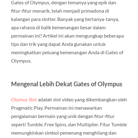
Gates of Olympus, dengan temanya yang epik dan
fitur-fitur menarik, telah menjadi primadona di
kalangan para slotter. Banyak yang bertanya-tanya,
apa rahasia di balik kemenangan besar dalam
permainan ini? Artikel ini akan mengungkap beberapa
tips dan trik yang dapat Anda gunakan untuk
meningkatkan peluang kemenangan Anda di Gates of
Olympus.
Mengenal Lebih Dekat Gates of Olympus
Olymus Slot
adalah slot video yang dikembangkan oleh
Pragmatic Play. Permainan ini menawarkan
pengalaman bermain yang unik dengan fitur-fitur
seperti Tumble, Free Spins, dan Multiplier. Fitur Tumble
memungkinkan simbol pemenang menghilang dan