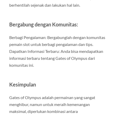
berhentilah sejenak dan lakukan hal lain.
Bergabung dengan Komunitas:
Berbagi Pengalaman: Bergabunglah dengan komunitas
pemain slot untuk berbagi pengalaman dan tips.
Dapatkan Informasi Terbaru: Anda bisa mendapatkan
informasi terbaru tentang Gates of Olympus dari
komunitas ini.
Kesimpulan
Gates of Olympus adalah permainan yang sangat
menghibur, namun untuk meraih kemenangan
maksimal, diperlukan kombinasi antara