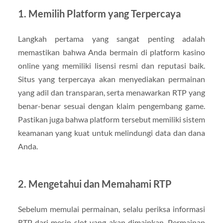
1. Memilih Platform yang Terpercaya
Langkah pertama yang sangat penting adalah
memastikan bahwa Anda bermain di platform kasino
online yang memiliki lisensi resmi dan reputasi baik.
Situs yang terpercaya akan menyediakan permainan
yang adil dan transparan, serta menawarkan RTP yang
benar-benar sesuai dengan klaim pengembang game.
Pastikan juga bahwa platform tersebut memiliki sistem
keamanan yang kuat untuk melindungi data dan dana
Anda.
2. Mengetahui dan Memahami RTP
Sebelum memulai permainan, selalu periksa informasi
RTP dari mesin slot yang akan dimainkan. Permainan