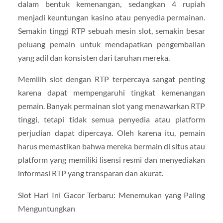
dalam bentuk kemenangan, sedangkan 4 rupiah
menjadi keuntungan kasino atau penyedia permainan.
Semakin tinggi RTP sebuah mesin slot, semakin besar
peluang pemain untuk mendapatkan pengembalian
yang adil dan konsisten dari taruhan mereka.
Memilih slot dengan RTP terpercaya sangat penting
karena dapat mempengaruhi tingkat kemenangan
pemain. Banyak permainan slot yang menawarkan RTP
tinggi, tetapi tidak semua penyedia atau platform
perjudian dapat dipercaya. Oleh karena itu, pemain
harus memastikan bahwa mereka bermain di situs atau
platform yang memiliki lisensi resmi dan menyediakan
informasi RTP yang transparan dan akurat.
Slot Hari Ini Gacor Terbaru: Menemukan yang Paling
Menguntungkan