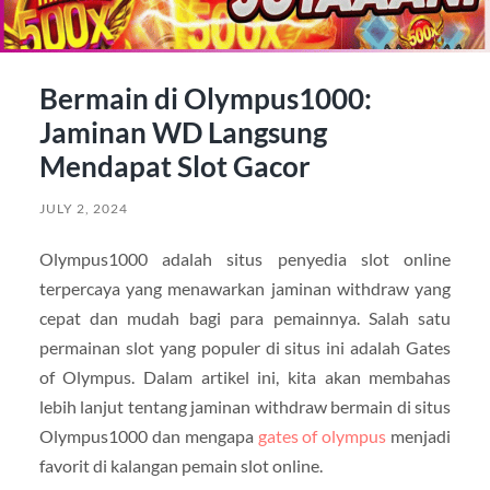
Bermain di Olympus1000:
Jaminan WD Langsung
Mendapat Slot Gacor
JULY 2, 2024
Olympus1000 adalah situs penyedia slot online
terpercaya yang menawarkan jaminan withdraw yang
cepat dan mudah bagi para pemainnya. Salah satu
permainan slot yang populer di situs ini adalah Gates
of Olympus. Dalam artikel ini, kita akan membahas
lebih lanjut tentang jaminan withdraw bermain di situs
Olympus1000 dan mengapa
gates of olympus
menjadi
favorit di kalangan pemain slot online.