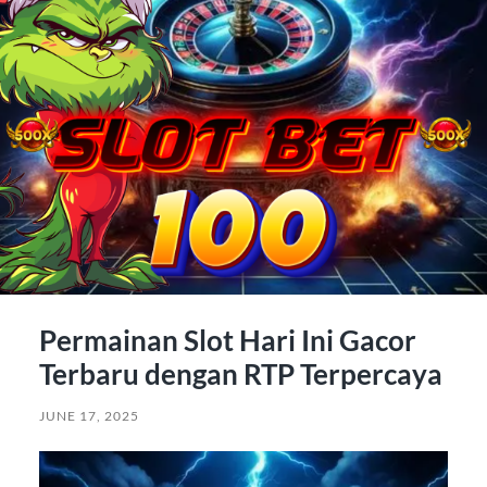
Permainan Slot Hari Ini Gacor
Terbaru dengan RTP Terpercaya
JUNE 17, 2025