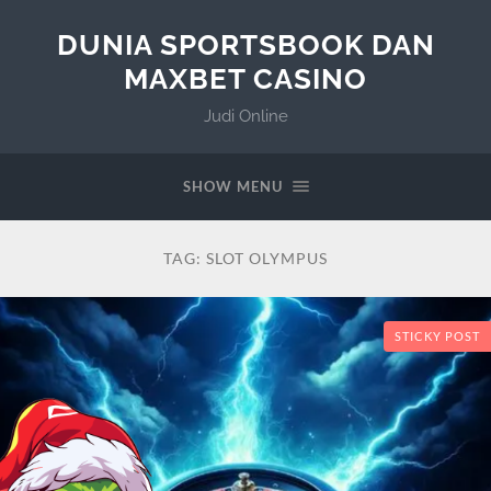
DUNIA SPORTSBOOK DAN
MAXBET CASINO
Judi Online
SHOW MENU
TAG:
SLOT OLYMPUS
STICKY POST