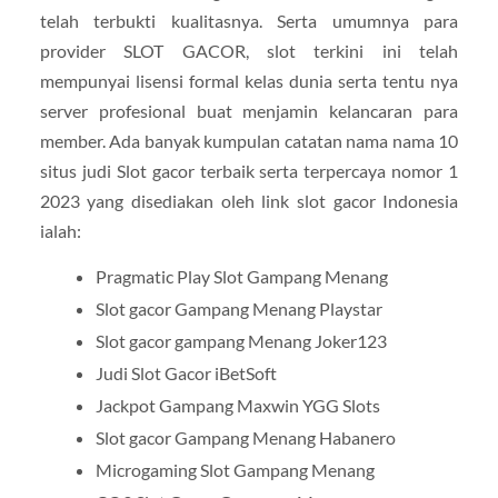
telah terbukti kualitasnya. Serta umumnya para
provider SLOT GACOR, slot terkini ini telah
mempunyai lisensi formal kelas dunia serta tentu nya
server profesional buat menjamin kelancaran para
member. Ada banyak kumpulan catatan nama nama 10
situs judi Slot gacor terbaik serta terpercaya nomor 1
2023 yang disediakan oleh link slot gacor Indonesia
ialah:
Pragmatic Play Slot Gampang Menang
Slot gacor Gampang Menang Playstar
Slot gacor gampang Menang Joker123
Judi Slot Gacor iBetSoft
Jackpot Gampang Maxwin YGG Slots
Slot gacor Gampang Menang Habanero
Microgaming Slot Gampang Menang