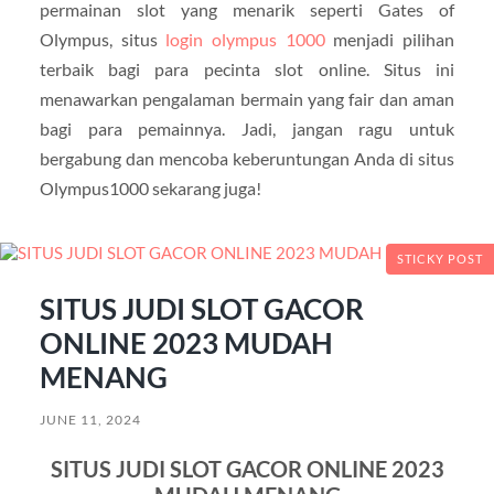
permainan slot yang menarik seperti Gates of
Olympus, situs
login olympus 1000
menjadi pilihan
terbaik bagi para pecinta slot online. Situs ini
menawarkan pengalaman bermain yang fair dan aman
bagi para pemainnya. Jadi, jangan ragu untuk
bergabung dan mencoba keberuntungan Anda di situs
Olympus1000 sekarang juga!
STICKY POST
SITUS JUDI SLOT GACOR
ONLINE 2023 MUDAH
MENANG
JUNE 11, 2024
SITUS JUDI SLOT GACOR ONLINE 2023