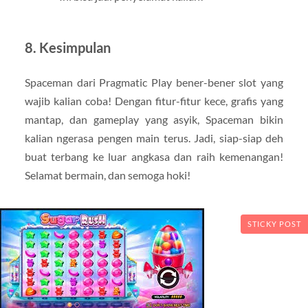
8. Kesimpulan
Spaceman dari Pragmatic Play bener-bener slot yang
wajib kalian coba! Dengan fitur-fitur kece, grafis yang
mantap, dan gameplay yang asyik, Spaceman bikin
kalian ngerasa pengen main terus. Jadi, siap-siap deh
buat terbang ke luar angkasa dan raih kemenangan!
Selamat bermain, dan semoga hoki!
STICKY POST