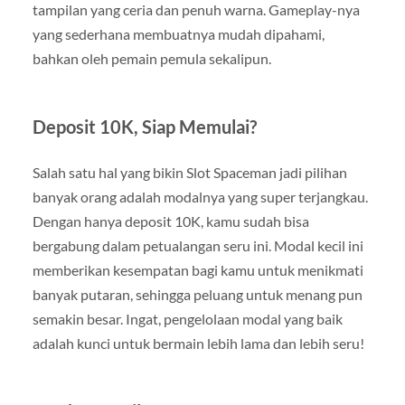
tampilan yang ceria dan penuh warna. Gameplay-nya
yang sederhana membuatnya mudah dipahami,
bahkan oleh pemain pemula sekalipun.
Deposit 10K, Siap Memulai?
Salah satu hal yang bikin Slot Spaceman jadi pilihan
banyak orang adalah modalnya yang super terjangkau.
Dengan hanya deposit 10K, kamu sudah bisa
bergabung dalam petualangan seru ini. Modal kecil ini
memberikan kesempatan bagi kamu untuk menikmati
banyak putaran, sehingga peluang untuk menang pun
semakin besar. Ingat, pengelolaan modal yang baik
adalah kunci untuk bermain lebih lama dan lebih seru!