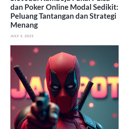
dan Poker Online Modal Sedikit:
Peluang Tantangan dan Strategi
Menang
JULY 3, 2025