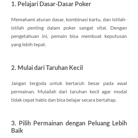
1.
Pelajari Dasar-Dasar Poker
Memahami aturan dasar, kombinasi kartu, dan istilah-
istilah penting dalam poker sangat vital. Dengan
pengetahuan ini, pemain bisa membuat keputusan
yang lebih tepat.
2.
Mulai dari Taruhan Kecil
Jangan tergoda untuk bertaruh besar pada awal
permainan. Mulailah dari taruhan kecil agar modal
tidak cepat habis dan bisa belajar secara bertahap.
3.
Pilih Permainan dengan Peluang Lebih
Baik