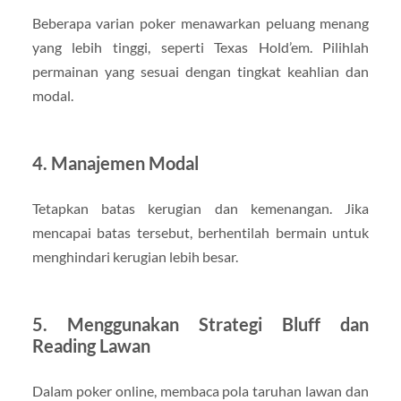
Beberapa varian poker menawarkan peluang menang
yang lebih tinggi, seperti Texas Hold’em. Pilihlah
permainan yang sesuai dengan tingkat keahlian dan
modal.
4.
Manajemen Modal
Tetapkan batas kerugian dan kemenangan. Jika
mencapai batas tersebut, berhentilah bermain untuk
menghindari kerugian lebih besar.
5.
Menggunakan Strategi Bluff dan
Reading Lawan
Dalam poker online, membaca pola taruhan lawan dan