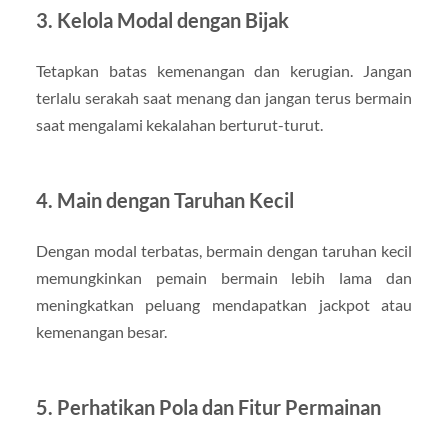
3.
Kelola Modal dengan Bijak
Tetapkan batas kemenangan dan kerugian. Jangan
terlalu serakah saat menang dan jangan terus bermain
saat mengalami kekalahan berturut-turut.
4.
Main dengan Taruhan Kecil
Dengan modal terbatas, bermain dengan taruhan kecil
memungkinkan pemain bermain lebih lama dan
meningkatkan peluang mendapatkan jackpot atau
kemenangan besar.
5.
Perhatikan Pola dan Fitur Permainan