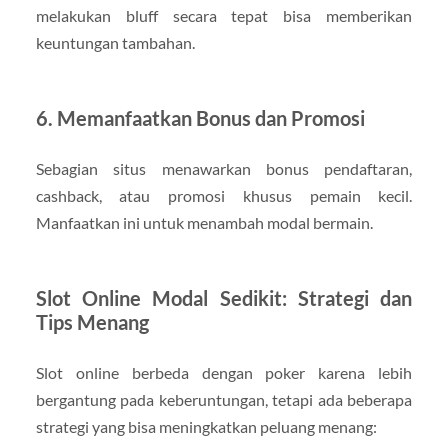
melakukan bluff secara tepat bisa memberikan
keuntungan tambahan.
6.
Memanfaatkan Bonus dan Promosi
Sebagian situs menawarkan bonus pendaftaran,
cashback, atau promosi khusus pemain kecil.
Manfaatkan ini untuk menambah modal bermain.
Slot Online Modal Sedikit: Strategi dan
Tips Menang
Slot online berbeda dengan poker karena lebih
bergantung pada keberuntungan, tetapi ada beberapa
strategi yang bisa meningkatkan peluang menang: