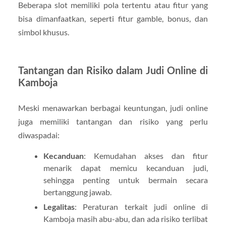
Beberapa slot memiliki pola tertentu atau fitur yang
bisa dimanfaatkan, seperti fitur gamble, bonus, dan
simbol khusus.
Tantangan dan Risiko dalam Judi Online di
Kamboja
Meski menawarkan berbagai keuntungan, judi online
juga memiliki tantangan dan risiko yang perlu
diwaspadai:
Kecanduan
: Kemudahan akses dan fitur
menarik dapat memicu kecanduan judi,
sehingga penting untuk bermain secara
bertanggung jawab.
Legalitas
: Peraturan terkait judi online di
Kamboja masih abu-abu, dan ada risiko terlibat