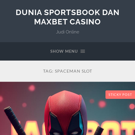
DUNIA SPORTSBOOK DAN
MAXBET CASINO
Judi Online
SHOW MENU
TAG:
SPACEMAN SLOT
STICKY POST