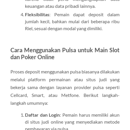
keuangan atau data pribadi lainnya.
Fleksibilitas
: Pemain dapat deposit dalam
jumlah kecil, bahkan mulai dari beberapa ribu
Riel, sesuai dengan modal yang dimiliki.
Cara Menggunakan Pulsa untuk Main Slot
dan Poker Online
Proses deposit menggunakan pulsa biasanya dilakukan
melalui platform permainan atau situs judi yang
bekerja sama dengan layanan provider pulsa seperti
Cellcard, Smart, atau Metfone. Berikut langkah-
langkah umumnya:
Daftar dan Login
: Pemain harus memiliki akun
di situs judi online yang menyediakan metode
pembayaran via pulsa.