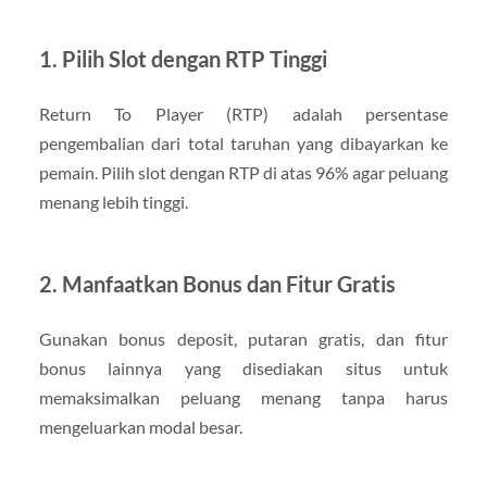
1.
Pilih Slot dengan RTP Tinggi
Return To Player (RTP) adalah persentase
pengembalian dari total taruhan yang dibayarkan ke
pemain. Pilih slot dengan RTP di atas 96% agar peluang
menang lebih tinggi.
2.
Manfaatkan Bonus dan Fitur Gratis
Gunakan bonus deposit, putaran gratis, dan fitur
bonus lainnya yang disediakan situs untuk
memaksimalkan peluang menang tanpa harus
mengeluarkan modal besar.