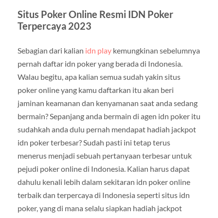
Situs Poker Online Resmi IDN Poker
Terpercaya 2023
Sebagian dari kalian
idn play
kemungkinan sebelumnya
pernah daftar idn poker yang berada di Indonesia.
Walau begitu, apa kalian semua sudah yakin situs
poker online yang kamu daftarkan itu akan beri
jaminan keamanan dan kenyamanan saat anda sedang
bermain? Sepanjang anda bermain di agen idn poker itu
sudahkah anda dulu pernah mendapat hadiah jackpot
idn poker terbesar? Sudah pasti ini tetap terus
menerus menjadi sebuah pertanyaan terbesar untuk
pejudi poker online di Indonesia. Kalian harus dapat
dahulu kenali lebih dalam sekitaran idn poker online
terbaik dan terpercaya di Indonesia seperti situs idn
poker, yang di mana selalu siapkan hadiah jackpot