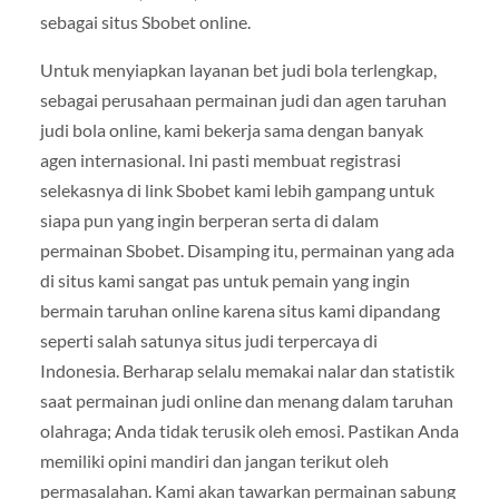
sebagai situs Sbobet online.
Untuk menyiapkan layanan bet judi bola terlengkap,
sebagai perusahaan permainan judi dan agen taruhan
judi bola online, kami bekerja sama dengan banyak
agen internasional. Ini pasti membuat registrasi
selekasnya di link Sbobet kami lebih gampang untuk
siapa pun yang ingin berperan serta di dalam
permainan Sbobet. Disamping itu, permainan yang ada
di situs kami sangat pas untuk pemain yang ingin
bermain taruhan online karena situs kami dipandang
seperti salah satunya situs judi terpercaya di
Indonesia. Berharap selalu memakai nalar dan statistik
saat permainan judi online dan menang dalam taruhan
olahraga; Anda tidak terusik oleh emosi. Pastikan Anda
memiliki opini mandiri dan jangan terikut oleh
permasalahan. Kami akan tawarkan permainan sabung