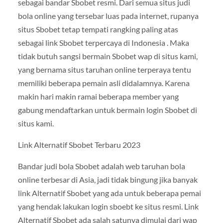
sebagai bandar Sbobet resmi. Dari semua situs judi
bola online yang tersebar luas pada internet, rupanya
situs Sbobet tetap tempati rangking paling atas
sebagai link Sbobet terpercaya di Indonesia . Maka
tidak butuh sangsi bermain Sbobet wap di situs kami,
yang bernama situs taruhan online terperaya tentu
memiliki beberapa pemain asli didalamnya. Karena
makin hari makin ramai beberapa member yang
gabung mendaftarkan untuk bermain login Sbobet di
situs kami.
Link Alternatif Sbobet Terbaru 2023
Bandar judi bola Sbobet adalah web taruhan bola
online terbesar di Asia, jadi tidak bingung jika banyak
link Alternatif Sbobet yang ada untuk beberapa pemai
yang hendak lakukan login sboebt ke situs resmi. Link
Alternatif Sbobet ada salah satunya dimulai dari wap