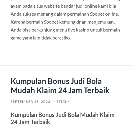
ayam pada situs website bandar judi online kami bila
Anda sukses menang dalam permainan Sbobet online.
Karena bermain Sbobet kemungkinan menjemukan,
Anda bisa berkunjung menu live kasino untuk bermain
game yang lain tidak beresiko.
Kumpulan Bonus Judi Bola
Mudah Klaim 24 Jam Terbaik
SEPTEMBER 18, 2023
/
STICKY
Kumpulan Bonus Judi Bola Mudah Klaim
24 Jam Terbaik