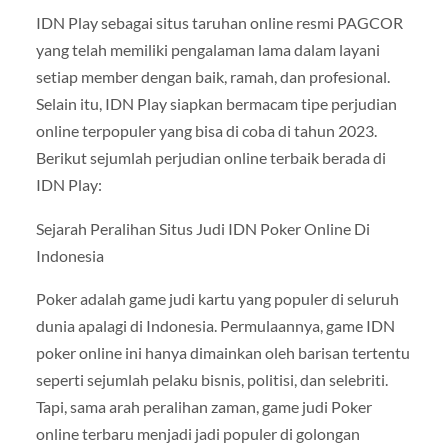
IDN Play sebagai situs taruhan online resmi PAGCOR
yang telah memiliki pengalaman lama dalam layani
setiap member dengan baik, ramah, dan profesional.
Selain itu, IDN Play siapkan bermacam tipe perjudian
online terpopuler yang bisa di coba di tahun 2023.
Berikut sejumlah perjudian online terbaik berada di
IDN Play:
Sejarah Peralihan Situs Judi IDN Poker Online Di
Indonesia
Poker adalah game judi kartu yang populer di seluruh
dunia apalagi di Indonesia. Permulaannya, game IDN
poker online ini hanya dimainkan oleh barisan tertentu
seperti sejumlah pelaku bisnis, politisi, dan selebriti.
Tapi, sama arah peralihan zaman, game judi Poker
online terbaru menjadi jadi populer di golongan