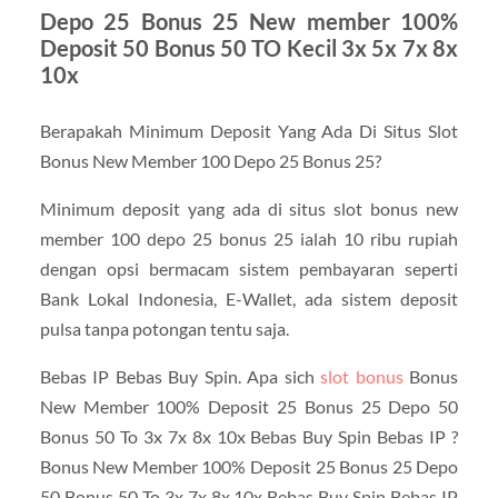
Depo 25 Bonus 25 New member 100%
Deposit 50 Bonus 50 TO Kecil 3x 5x 7x 8x
10x
Berapakah Minimum Deposit Yang Ada Di Situs Slot
Bonus New Member 100 Depo 25 Bonus 25?
Minimum deposit yang ada di situs slot bonus new
member 100 depo 25 bonus 25 ialah 10 ribu rupiah
dengan opsi bermacam sistem pembayaran seperti
Bank Lokal Indonesia, E-Wallet, ada sistem deposit
pulsa tanpa potongan tentu saja.
Bebas IP Bebas Buy Spin. Apa sich
slot bonus
Bonus
New Member 100% Deposit 25 Bonus 25 Depo 50
Bonus 50 To 3x 7x 8x 10x Bebas Buy Spin Bebas IP ?
Bonus New Member 100% Deposit 25 Bonus 25 Depo
50 Bonus 50 To 3x 7x 8x 10x Bebas Buy Spin Bebas IP