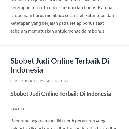
ketetapan tertentu untuk pemberian bonus. Karena
itu, pemain harus membaca secara jeli ketentuan dan
ketetapan yang berjalan pada setiap bonus saat
sebelum memutuskan untuk mengeklaim bonus.
Sbobet Judi Online Terbaik Di
Indonesia
SEPTEMBER 18, 2023
/
STICKY
Sbobet Judi Online Terbaik Di Indonesia
Lisensi
Beberapa negara memiliki tubuh peraturan yang
keluarkan lisensi untuk situs judi online. Pastikan situs