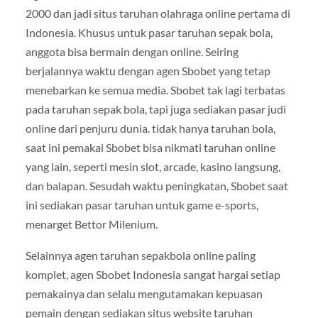
2000 dan jadi situs taruhan olahraga online pertama di
Indonesia. Khusus untuk pasar taruhan sepak bola,
anggota bisa bermain dengan online. Seiring
berjalannya waktu dengan agen Sbobet yang tetap
menebarkan ke semua media. Sbobet tak lagi terbatas
pada taruhan sepak bola, tapi juga sediakan pasar judi
online dari penjuru dunia. tidak hanya taruhan bola,
saat ini pemakai Sbobet bisa nikmati taruhan online
yang lain, seperti mesin slot, arcade, kasino langsung,
dan balapan. Sesudah waktu peningkatan, Sbobet saat
ini sediakan pasar taruhan untuk game e-sports,
menarget Bettor Milenium.
Selainnya agen taruhan sepakbola online paling
komplet, agen Sbobet Indonesia sangat hargai setiap
pemakainya dan selalu mengutamakan kepuasan
pemain dengan sediakan situs website taruhan