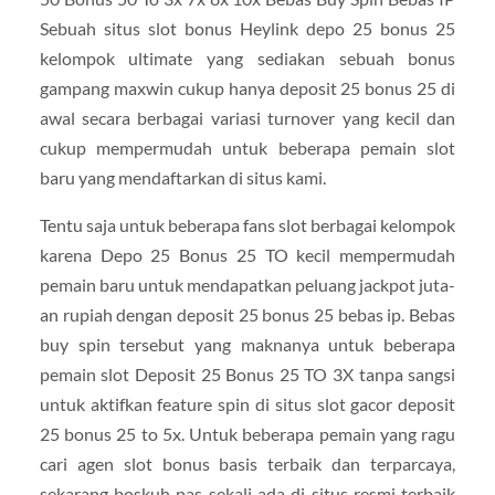
Sebuah situs slot bonus Heylink depo 25 bonus 25
kelompok ultimate yang sediakan sebuah bonus
gampang maxwin cukup hanya deposit 25 bonus 25 di
awal secara berbagai variasi turnover yang kecil dan
cukup mempermudah untuk beberapa pemain slot
baru yang mendaftarkan di situs kami.
Tentu saja untuk beberapa fans slot berbagai kelompok
karena Depo 25 Bonus 25 TO kecil mempermudah
pemain baru untuk mendapatkan peluang jackpot juta-
an rupiah dengan deposit 25 bonus 25 bebas ip. Bebas
buy spin tersebut yang maknanya untuk beberapa
pemain slot Deposit 25 Bonus 25 TO 3X tanpa sangsi
untuk aktifkan feature spin di situs slot gacor deposit
25 bonus 25 to 5x. Untuk beberapa pemain yang ragu
cari agen slot bonus basis terbaik dan terparcaya,
sekarang boskuh pas sekali ada di situs resmi terbaik