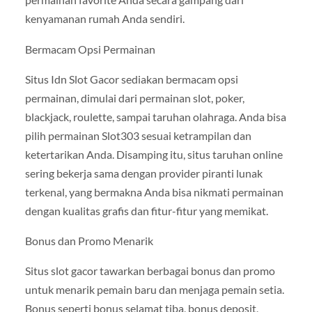
kenyamanan rumah Anda sendiri.
Bermacam Opsi Permainan
Situs Idn Slot Gacor sediakan bermacam opsi
permainan, dimulai dari permainan slot, poker,
blackjack, roulette, sampai taruhan olahraga. Anda bisa
pilih permainan Slot303 sesuai ketrampilan dan
ketertarikan Anda. Disamping itu, situs taruhan online
sering bekerja sama dengan provider piranti lunak
terkenal, yang bermakna Anda bisa nikmati permainan
dengan kualitas grafis dan fitur-fitur yang memikat.
Bonus dan Promo Menarik
Situs slot gacor tawarkan berbagai bonus dan promo
untuk menarik pemain baru dan menjaga pemain setia.
Bonus seperti bonus selamat tiba, bonus deposit,