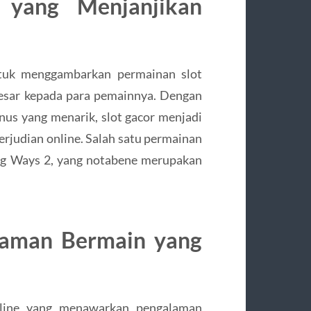
 yang Menjanjikan
untuk menggambarkan permainan slot
esar kepada para pemainnya. Dengan
onus yang menarik, slot gacor menjadi
perjudian online. Salah satu permainan
ong Ways 2, yang notabene merupakan
laman Bermain yang
line yang menawarkan pengalaman