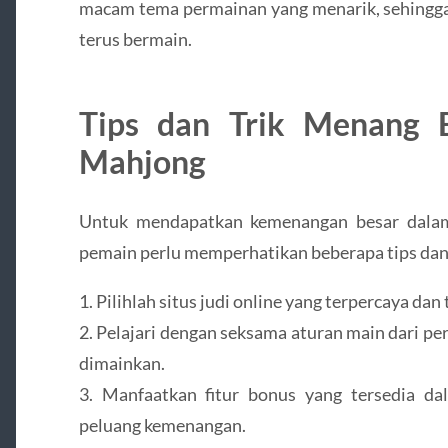
macam tema permainan yang menarik, sehingga
terus bermain.
Tips dan Trik Menang 
Mahjong
Untuk mendapatkan kemenangan besar dalam
pemain perlu memperhatikan beberapa tips dan t
1. Pilihlah situs judi online yang terpercaya da
2. Pelajari dengan seksama aturan main dari p
dimainkan.
3. Manfaatkan fitur bonus yang tersedia d
peluang kemenangan.