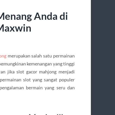
Menang Anda di
 Maxwin
ong
merupakan salah satu permainan
n kemungkinan kemenangan yang tinggi
ran jika slot gacor mahjong menjadi
 permainan slot yang sangat populer
pengalaman bermain yang seru dan