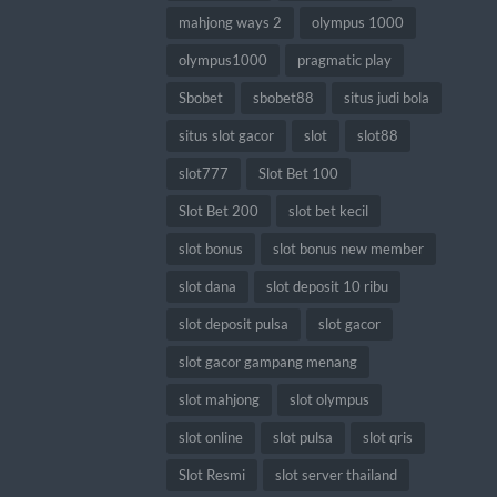
mahjong ways 2
olympus 1000
olympus1000
pragmatic play
Sbobet
sbobet88
situs judi bola
situs slot gacor
slot
slot88
slot777
Slot Bet 100
Slot Bet 200
slot bet kecil
slot bonus
slot bonus new member
slot dana
slot deposit 10 ribu
slot deposit pulsa
slot gacor
slot gacor gampang menang
slot mahjong
slot olympus
slot online
slot pulsa
slot qris
Slot Resmi
slot server thailand