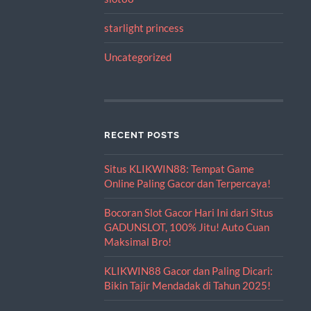
starlight princess
Uncategorized
RECENT POSTS
Situs KLIKWIN88: Tempat Game
Online Paling Gacor dan Terpercaya!
Bocoran Slot Gacor Hari Ini dari Situs
GADUNSLOT, 100% Jitu! Auto Cuan
Maksimal Bro!
KLIKWIN88 Gacor dan Paling Dicari:
Bikin Tajir Mendadak di Tahun 2025!