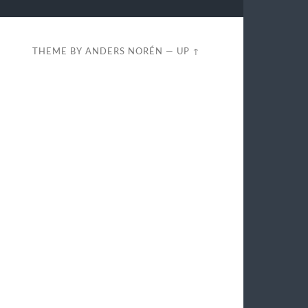
THEME BY
ANDERS NORÉN
—
UP ↑