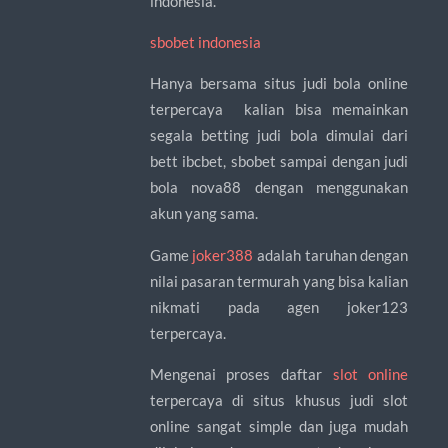
indonesia.
sbobet indonesia
Hanya bersama situs judi bola online
terpercaya kalian bisa memainkan
segala betting judi bola dimulai dari
bett ibcbet, sbobet sampai dengan judi
bola nova88 dengan menggunakan
akun yang sama.
Game
joker388
adalah taruhan dengan
nilai pasaran termurah yang bisa kalian
nikmati pada agen joker123
terpercaya.
Mengenai proses daftar
slot online
terpercaya di situs khusus judi slot
online sangat simple dan juga mudah