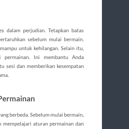
es dalam perjudian. Tetapkan batas
ertaruhkan sebelum mulai bermain.
mampu untuk kehilangan. Selain itu,
si permainan. Ini membantu Anda
atu sesi dan memberikan kesempatan
ama.
i Permainan
 yang berbeda. Sebelum mulai bermain,
 mempelajari aturan permainan dan