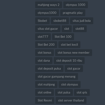
mahjong ways 2
olympus 1000
olympus1000
pragmatic play
Sbobet
sbobet88
situs judi bola
situs slot gacor
slot
slot88
slot777
Slot Bet 100
Slot Bet 200
slot bet kecil
slot bonus
slot bonus new member
slot dana
slot deposit 10 ribu
slot deposit pulsa
slot gacor
slot gacor gampang menang
slot mahjong
slot olympus
slot online
slot pulsa
slot qris
Slot Resmi
slot server thailand