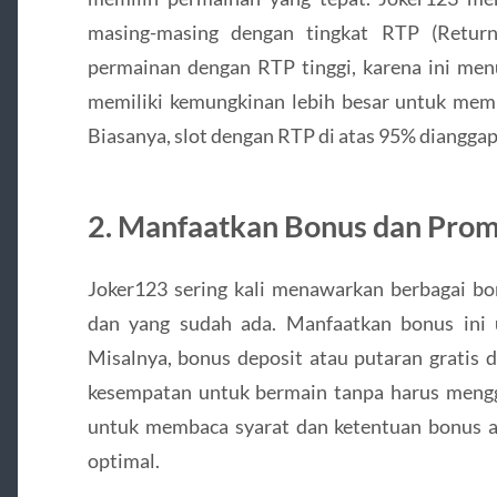
masing-masing dengan tingkat RTP (Return
permainan dengan RTP tinggi, karena ini me
memiliki kemungkinan lebih besar untuk me
Biasanya, slot dengan RTP di atas 95% dianggap
2. Manfaatkan Bonus dan Prom
Joker123 sering kali menawarkan berbagai b
dan yang sudah ada. Manfaatkan bonus ini 
Misalnya, bonus deposit atau putaran gratis
kesempatan untuk bermain tanpa harus mengg
untuk membaca syarat dan ketentuan bonus 
optimal.