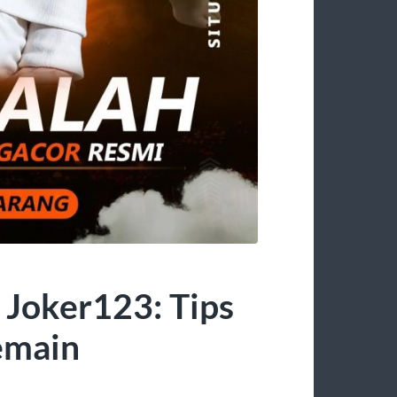
 Joker123: Tips
emain