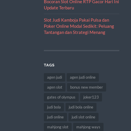
Bocoran Slot Online RTP Gacor Hari Ini
Update Terbaru
Slot Judi Kamboja Pakai Pulsa dan
Poker Online Modal Sedikit: Peluang
Tantangan dan Strategi Menang
TAGS
agen judi
agen judi online
agen slot
bonus new member
gates of olympus
joker123
judi bola
judi bola online
judi online
judi slot online
mahjong slot
mahjong ways