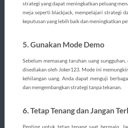
strategi yang dapat meningkatkan peluang men
meja seperti blackjack, mempelajari strateg
keputusan yang lebih baik dan meningkatkan p
5. Gunakan Mode Demo
Sebelum memasang taruhan uang sungguhan, 
disediakan oleh Joker123. Mode ini memungkin
kehilangan uang. Anda dapat menguji berba
dan mengembangkan strategi tanpa tekanan.
6. Tetap Tenang dan Jangan Te
Penting untuk tetap tenang saat bermain. Ja