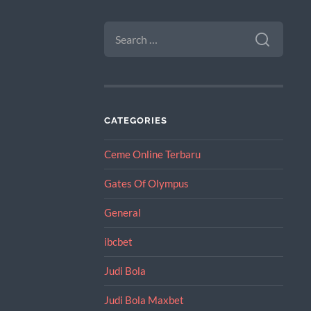
SEARCH
FOR:
CATEGORIES
Ceme Online Terbaru
Gates Of Olympus
General
ibcbet
Judi Bola
Judi Bola Maxbet