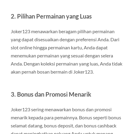
2. Pilihan Permainan yang Luas
Joker123 menawarkan beragam pilihan permainan
yang dapat disesuaikan dengan preferensi Anda. Dari
slot online hingga permainan kartu, Anda dapat
menemukan permainan yang sesuai dengan selera
Anda. Dengan koleksi permainan yang luas, Anda tidak
akan pernah bosan bermain di Joker123.
3. Bonus dan Promosi Menarik
Joker123 sering menawarkan bonus dan promosi
menarik kepada para pemainnya. Bonus seperti bonus
selamat datang, bonus deposit, dan bonus cashback
dapat meningkatkan peluang Anda untuk menang.