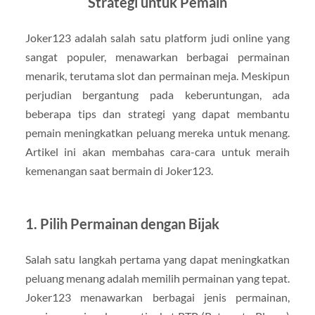
Strategi untuk Pemain
Joker123 adalah salah satu platform judi online yang
sangat populer, menawarkan berbagai permainan
menarik, terutama slot dan permainan meja. Meskipun
perjudian bergantung pada keberuntungan, ada
beberapa tips dan strategi yang dapat membantu
pemain meningkatkan peluang mereka untuk menang.
Artikel ini akan membahas cara-cara untuk meraih
kemenangan saat bermain di Joker123.
1. Pilih Permainan dengan Bijak
Salah satu langkah pertama yang dapat meningkatkan
peluang menang adalah memilih permainan yang tepat.
Joker123 menawarkan berbagai jenis permainan,