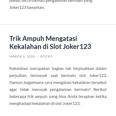
jawab, serta nikmati pengalaman bermain yang
Joker123 tawarkan.
Trik Ampuh Mengatasi
Kekalahan di Slot Joker123
MARCH 3, 2024
/
STICKY
Kekalahan merupakan bagian tak terpisahkan dalam
perjudian, termasuk saat bermain slot Joker123.
Namun, bagaimana cara mengatasi kekalahan tersebut
agar tidak merusak pengalaman bermain? Berikut
beberapa trik ampuh yang bisa Anda terapkan ketika
menghadapi kekalahan di slot Joker123.