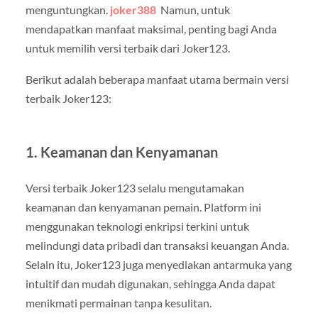
menguntungkan.
joker388
Namun, untuk
mendapatkan manfaat maksimal, penting bagi Anda
untuk memilih versi terbaik dari Joker123.
Berikut adalah beberapa manfaat utama bermain versi
terbaik Joker123:
1. Keamanan dan Kenyamanan
Versi terbaik Joker123 selalu mengutamakan
keamanan dan kenyamanan pemain. Platform ini
menggunakan teknologi enkripsi terkini untuk
melindungi data pribadi dan transaksi keuangan Anda.
Selain itu, Joker123 juga menyediakan antarmuka yang
intuitif dan mudah digunakan, sehingga Anda dapat
menikmati permainan tanpa kesulitan.