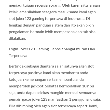
menjadi tujuan sebagian orang, Oleh karena itu jangan
kelak lama silahkan sesegera masuk sama kami agen
slot joker123 gaming terpercaya di Indonesia. Di
lengkap dengan panduan sistem dan rtp akan bikin
pengalaman bermain lebih mempesona dan tak bisa
dilalaikan.
Login Joker123 Gaming Deposit Sangat murah Dan
Terpercaya
Bertindak sebagai diantara salah satunya agen slot
terpercaya pastinya kami akan membantu anda
ketujuan kemenangan serta membantu anda
memperoleh jackpot. Sebatas bermodalkan 10 ribu
saja, anda dapat selekas mungkin merasai semuanya
pemain gacor joker123 manfaatkan 1 pengguna id saja.
Bila dibimbing oleh agen slot terpercaya seperti kami,