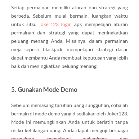
Setiap permainan memiliki aturan dan strategi yang
berbeda. Sebelum mulai bermain, luangkan waktu
untuk sitsu
joker123 login
apk mempelajari aturan
permainan dan strategi yang dapat meningkatkan
peluang menang Anda. Misalnya, dalam permainan
meja seperti blackjack, mempelajari strategi dasar
dapat membantu Anda membuat keputusan yang lebih
baik dan meningkatkan peluang menang.
5. Gunakan Mode Demo
Sebelum memasang taruhan uang sungguhan, cobalah
bermain di mode demo yang disediakan oleh Joker123.
Mode ini memungkinkan Anda untuk berlatih tanpa
risiko kehilangan uang. Anda dapat menguji berbagai
permainan, memahami mekanisme, dan