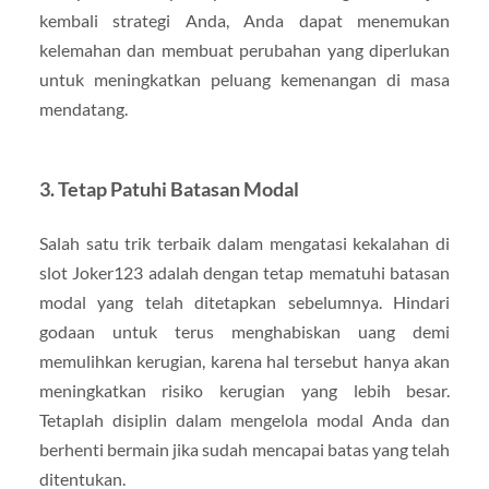
kembali strategi Anda, Anda dapat menemukan
kelemahan dan membuat perubahan yang diperlukan
untuk meningkatkan peluang kemenangan di masa
mendatang.
3. Tetap Patuhi Batasan Modal
Salah satu trik terbaik dalam mengatasi kekalahan di
slot Joker123 adalah dengan tetap mematuhi batasan
modal yang telah ditetapkan sebelumnya. Hindari
godaan untuk terus menghabiskan uang demi
memulihkan kerugian, karena hal tersebut hanya akan
meningkatkan risiko kerugian yang lebih besar.
Tetaplah disiplin dalam mengelola modal Anda dan
berhenti bermain jika sudah mencapai batas yang telah
ditentukan.