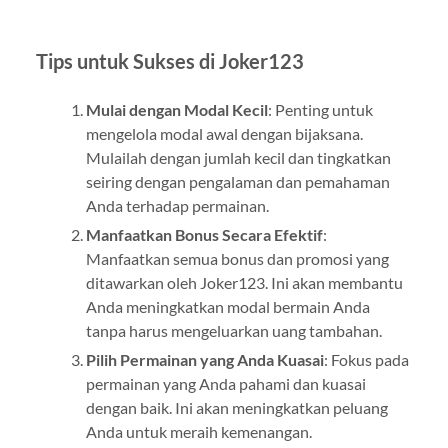
Tips untuk Sukses di Joker123
Mulai dengan Modal Kecil
: Penting untuk
mengelola modal awal dengan bijaksana.
Mulailah dengan jumlah kecil dan tingkatkan
seiring dengan pengalaman dan pemahaman
Anda terhadap permainan.
Manfaatkan Bonus Secara Efektif
:
Manfaatkan semua bonus dan promosi yang
ditawarkan oleh Joker123. Ini akan membantu
Anda meningkatkan modal bermain Anda
tanpa harus mengeluarkan uang tambahan.
Pilih Permainan yang Anda Kuasai
: Fokus pada
permainan yang Anda pahami dan kuasai
dengan baik. Ini akan meningkatkan peluang
Anda untuk meraih kemenangan.