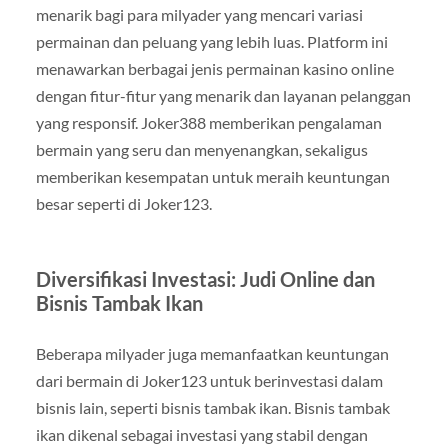
menarik bagi para milyader yang mencari variasi
permainan dan peluang yang lebih luas. Platform ini
menawarkan berbagai jenis permainan kasino online
dengan fitur-fitur yang menarik dan layanan pelanggan
yang responsif. Joker388 memberikan pengalaman
bermain yang seru dan menyenangkan, sekaligus
memberikan kesempatan untuk meraih keuntungan
besar seperti di Joker123.
Diversifikasi Investasi: Judi Online dan
Bisnis Tambak Ikan
Beberapa milyader juga memanfaatkan keuntungan
dari bermain di Joker123 untuk berinvestasi dalam
bisnis lain, seperti bisnis tambak ikan. Bisnis tambak
ikan dikenal sebagai investasi yang stabil dengan