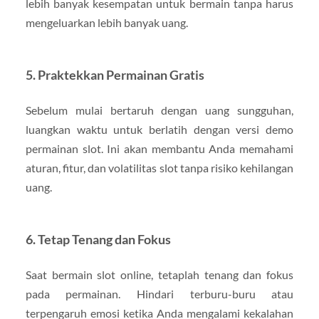
lebih banyak kesempatan untuk bermain tanpa harus
mengeluarkan lebih banyak uang.
5.
Praktekkan Permainan Gratis
Sebelum mulai bertaruh dengan uang sungguhan,
luangkan waktu untuk berlatih dengan versi demo
permainan slot. Ini akan membantu Anda memahami
aturan, fitur, dan volatilitas slot tanpa risiko kehilangan
uang.
6.
Tetap Tenang dan Fokus
Saat bermain slot online, tetaplah tenang dan fokus
pada permainan. Hindari terburu-buru atau
terpengaruh emosi ketika Anda mengalami kekalahan