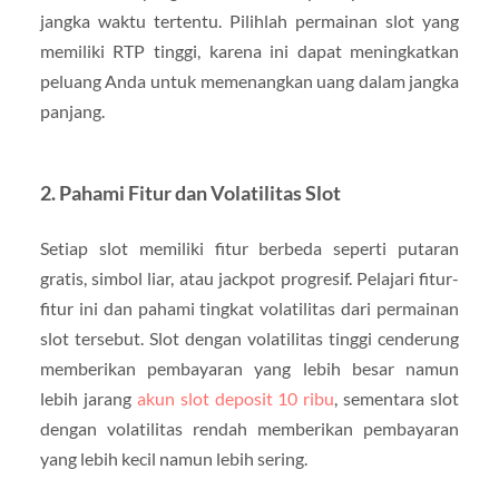
jangka waktu tertentu. Pilihlah permainan slot yang
memiliki RTP tinggi, karena ini dapat meningkatkan
peluang Anda untuk memenangkan uang dalam jangka
panjang.
2.
Pahami Fitur dan Volatilitas Slot
Setiap slot memiliki fitur berbeda seperti putaran
gratis, simbol liar, atau jackpot progresif. Pelajari fitur-
fitur ini dan pahami tingkat volatilitas dari permainan
slot tersebut. Slot dengan volatilitas tinggi cenderung
memberikan pembayaran yang lebih besar namun
lebih jarang
akun slot deposit 10 ribu
, sementara slot
dengan volatilitas rendah memberikan pembayaran
yang lebih kecil namun lebih sering.