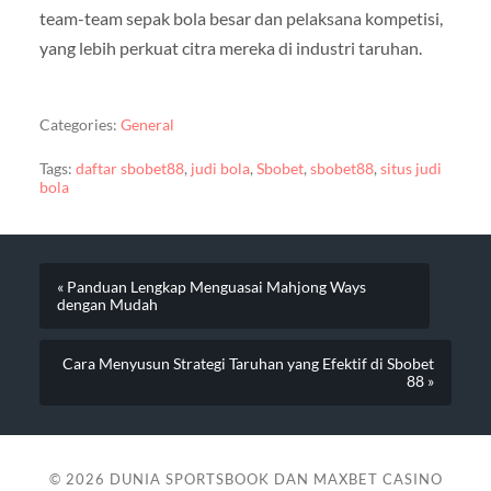
team-team sepak bola besar dan pelaksana kompetisi,
yang lebih perkuat citra mereka di industri taruhan.
Categories:
General
Tags:
daftar sbobet88
,
judi bola
,
Sbobet
,
sbobet88
,
situs judi
bola
« Panduan Lengkap Menguasai Mahjong Ways
dengan Mudah
Cara Menyusun Strategi Taruhan yang Efektif di Sbobet
88 »
© 2026
DUNIA SPORTSBOOK DAN MAXBET CASINO