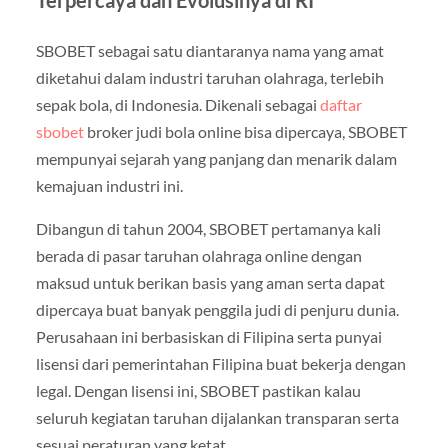
SBOBET sebagai satu diantaranya nama yang amat
diketahui dalam industri taruhan olahraga, terlebih
sepak bola, di Indonesia. Dikenali sebagai
daftar
sbobet
broker judi bola online bisa dipercaya, SBOBET
mempunyai sejarah yang panjang dan menarik dalam
kemajuan industri ini.
Dibangun di tahun 2004, SBOBET pertamanya kali
berada di pasar taruhan olahraga online dengan
maksud untuk berikan basis yang aman serta dapat
dipercaya buat banyak penggila judi di penjuru dunia.
Perusahaan ini berbasiskan di Filipina serta punyai
lisensi dari pemerintahan Filipina buat bekerja dengan
legal. Dengan lisensi ini, SBOBET pastikan kalau
seluruh kegiatan taruhan dijalankan transparan serta
sesuai peraturan yang ketat.