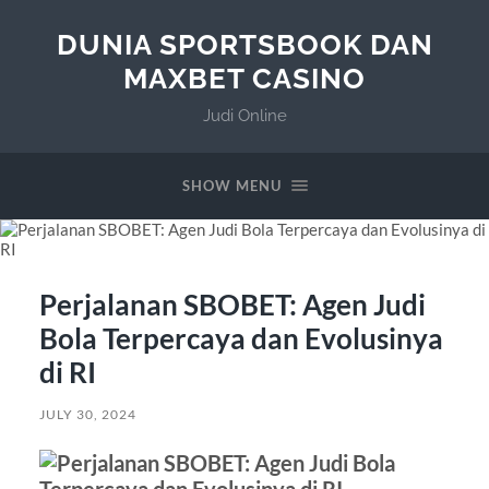
DUNIA SPORTSBOOK DAN
MAXBET CASINO
Judi Online
SHOW MENU
Perjalanan SBOBET: Agen Judi
Bola Terpercaya dan Evolusinya
di RI
JULY 30, 2024