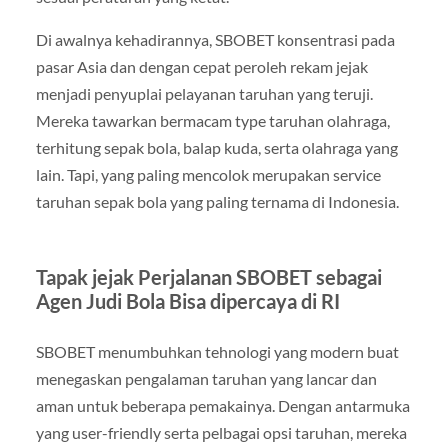
Di awalnya kehadirannya, SBOBET konsentrasi pada
pasar Asia dan dengan cepat peroleh rekam jejak
menjadi penyuplai pelayanan taruhan yang teruji.
Mereka tawarkan bermacam type taruhan olahraga,
terhitung sepak bola, balap kuda, serta olahraga yang
lain. Tapi, yang paling mencolok merupakan service
taruhan sepak bola yang paling ternama di Indonesia.
Tapak jejak Perjalanan SBOBET sebagai
Agen Judi Bola Bisa dipercaya di RI
SBOBET menumbuhkan tehnologi yang modern buat
menegaskan pengalaman taruhan yang lancar dan
aman untuk beberapa pemakainya. Dengan antarmuka
yang user-friendly serta pelbagai opsi taruhan, mereka