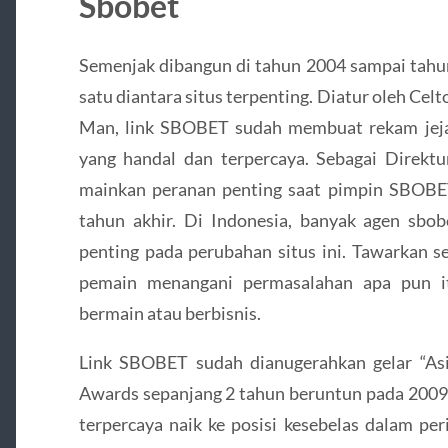
Sbobet
Semenjak dibangun di tahun 2004 sampai tah
satu diantara situs terpenting. Diatur oleh Celt
Man, link SBOBET sudah membuat rekam jejak
yang handal dan terpercaya. Sebagai Direkt
mainkan peranan penting saat pimpin SBOBET
tahun akhir. Di Indonesia, banyak agen sbob
penting pada perubahan situs ini. Tawarkan 
pemain menangani permasalahan apa pun it
bermain atau berbisnis.
Link SBOBET sudah dianugerahkan gelar “As
Awards sepanjang 2 tahun beruntun pada 2009 
terpercaya naik ke posisi kesebelas dalam pe