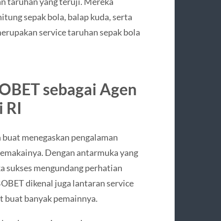
n taruhan yang teruji. Mereka
tung sepak bola, balap kuda, serta
 merupakan service taruhan sepak bola
BOBET sebagai Agen
i RI
 buat menegaskan pengalaman
 pemakainya. Dengan antarmuka yang
eka sukses mengundang perhatian
SBOBET dikenal juga lantaran service
at buat banyak pemainnya.