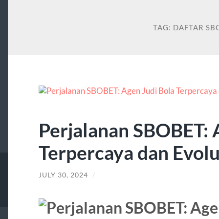
TAG:
DAFTAR SB
Perjalanan SBOBET: 
Terpercaya dan Evolu
JULY 30, 2024
/