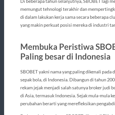
Di beberapa tahun selanjutnya, SBOBET lagi m
memungut tehnologi terakhir dan mempertingka
di dalam lakukan kerja sama secara beberapa clu
yang makin perkuat posisi mereka di industri ta
Membuka Peristiwa SBOB
Paling besar di Indonesia
SBOBET yakni nama yang paling dikenali pada d
sepak bola, di Indonesia. Dibangun di tahun 2
rekam jejak menjadi salah satunya broker judi b
di Asia, termasuk Indonesia. Sejak mula-mula
perubahan berarti yang merefleksikan pengabdia