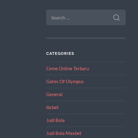
SEARCH
FOR:
CATEGORIES
Ceme Online Terbaru
Gates Of Olympus
General
ibcbet
Judi Bola
Judi Bola Maxbet