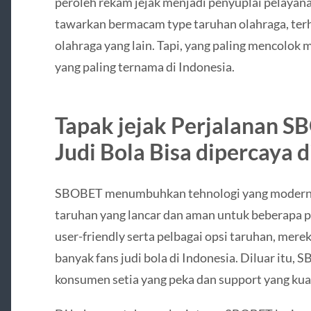
peroleh rekam jejak menjadi penyuplai pelayana
tawarkan bermacam type taruhan olahraga, terhi
olahraga yang lain. Tapi, yang paling mencolok
yang paling ternama di Indonesia.
Tapak jejak Perjalanan S
Judi Bola Bisa dipercaya d
SBOBET menumbuhkan tehnologi yang modern
taruhan yang lancar dan aman untuk beberapa
user-friendly serta pelbagai opsi taruhan, mer
banyak fans judi bola di Indonesia. Diluar itu, 
konsumen setia yang peka dan support yang ku