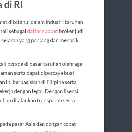
at diketahui dalam industri taruhan
enali sebagai
daftar sbobet
broker judi
 sejarah yang panjang dan menarik
i berada di pasar taruhan olahraga
 aman serta dapat dipercaya buat
n ini berbasiskan di Filipina serta
ekerja dengan legal. Dengan lisensi
ruhan dijalankan transparan serta
pada pasar Asia dan dengan cepat