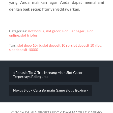
yang Anda mainkan agar Anda dapat memahami
dengan baik setiap fitur yang ditawarkan.
Categories:
slot bonus
,
slot gacor
,
slot luar negeri
,
slot
online
,
slot triofus
Tags:
slot depo 10 rb
,
slot deposit 10 rb
,
slot deposit 10 ribu
,
slot deposit 10000
« Rahasia Tip & Trik Menang Main Slot Gacor
Terpercaya Paling Jitu
Nexus Slot – Cara Bermain Game Slot 5 Boxing »
© 2026
DUNIA SPORTSBOOK DAN MAXBET CASINO