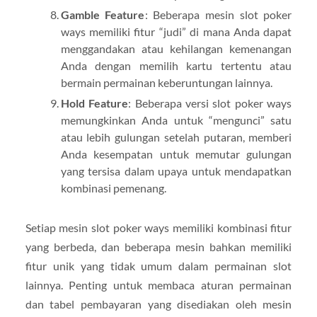
Gamble Feature
: Beberapa mesin slot poker
ways memiliki fitur “judi” di mana Anda dapat
menggandakan atau kehilangan kemenangan
Anda dengan memilih kartu tertentu atau
bermain permainan keberuntungan lainnya.
Hold Feature
: Beberapa versi slot poker ways
memungkinkan Anda untuk “mengunci” satu
atau lebih gulungan setelah putaran, memberi
Anda kesempatan untuk memutar gulungan
yang tersisa dalam upaya untuk mendapatkan
kombinasi pemenang.
Setiap mesin slot poker ways memiliki kombinasi fitur
yang berbeda, dan beberapa mesin bahkan memiliki
fitur unik yang tidak umum dalam permainan slot
lainnya. Penting untuk membaca aturan permainan
dan tabel pembayaran yang disediakan oleh mesin