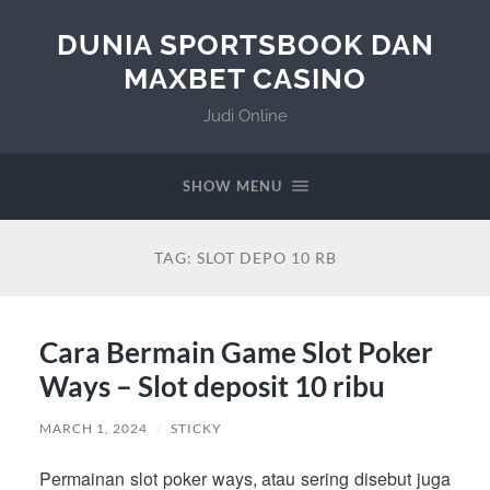
DUNIA SPORTSBOOK DAN
MAXBET CASINO
Judi Online
SHOW MENU
TAG:
SLOT DEPO 10 RB
Cara Bermain Game Slot Poker
Ways – Slot deposit 10 ribu
MARCH 1, 2024
/
STICKY
Permainan slot poker ways, atau sering disebut juga