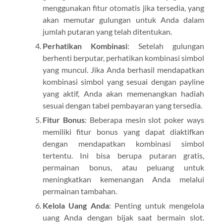
menggunakan fitur otomatis jika tersedia, yang
akan memutar gulungan untuk Anda dalam
jumlah putaran yang telah ditentukan.
Perhatikan Kombinasi
: Setelah gulungan
berhenti berputar, perhatikan kombinasi simbol
yang muncul. Jika Anda berhasil mendapatkan
kombinasi simbol yang sesuai dengan payline
yang aktif, Anda akan memenangkan hadiah
sesuai dengan tabel pembayaran yang tersedia.
Fitur Bonus
: Beberapa mesin slot poker ways
memiliki fitur bonus yang dapat diaktifkan
dengan mendapatkan kombinasi simbol
tertentu. Ini bisa berupa putaran gratis,
permainan bonus, atau peluang untuk
meningkatkan kemenangan Anda melalui
permainan tambahan.
Kelola Uang Anda
: Penting untuk mengelola
uang Anda dengan bijak saat bermain slot.