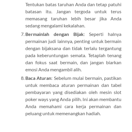
Tentukan batas taruhan Anda dan tetap patuhi
batasan itu. Jangan tergoda untuk terus
memasang taruhan lebih besar jika Anda
sedang mengalami kekalahan.
Bermainlah dengan Bijak
: Seperti halnya
permainan judi lainnya, penting untuk bermain
dengan bijaksana dan tidak terlalu tergantung
pada keberuntungan semata. Tetaplah tenang
dan fokus saat bermain, dan jangan biarkan
emosi Anda mengambil alih.
Baca Aturan
: Sebelum mulai bermain, pastikan
untuk membaca aturan permainan dan tabel
pembayaran yang disediakan oleh mesin slot
poker ways yang Anda pilih. Ini akan membantu
Anda memahami cara kerja permainan dan
peluang untuk memenangkan hadiah.