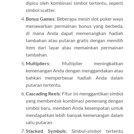
dipicu oleh kombinasi simbol tertentu, seperti
simbol scatter.
Bonus Games
: Beberapa mesin slot poker ways
menawarkan permainan bonus yang berbeda,
di mana Anda dapat memenangkan hadiah
tambahan atau putaran gratis dengan memilih
item dari layar atau memainkan permainan
tambahan.
Multipliers
: Multiplier meningkatkan
kemenangan Anda dengan menggandakan atau
bahkan memperbesar hadiah Anda dalam
putaran tertentu.
Cascading Reels
: Fitur ini menggantikan simbol
yang membentuk kombinasi pemenang dengan
simbol baru, memberi Anda kesempatan untuk
mendapatkan lebih banyak kemenangan dalam
satu putaran.
Stacked Symbols
: Simbol-simbol tertentu