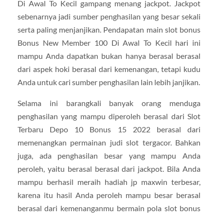
Di Awal To Kecil gampang menang jackpot. Jackpot
sebenarnya jadi sumber penghasilan yang besar sekali
serta paling menjanjikan. Pendapatan main slot bonus
Bonus New Member 100 Di Awal To Kecil hari ini
mampu Anda dapatkan bukan hanya berasal berasal
dari aspek hoki berasal dari kemenangan, tetapi kudu
Anda untuk cari sumber penghasilan lain lebih janjikan.
Selama ini barangkali banyak orang menduga
penghasilan yang mampu diperoleh berasal dari Slot
Terbaru Depo 10 Bonus 15 2022 berasal dari
memenangkan permainan judi slot tergacor. Bahkan
juga, ada penghasilan besar yang mampu Anda
peroleh, yaitu berasal berasal dari jackpot. Bila Anda
mampu berhasil meraih hadiah jp maxwin terbesar,
karena itu hasil Anda peroleh mampu besar berasal
berasal dari kemenanganmu bermain pola slot bonus