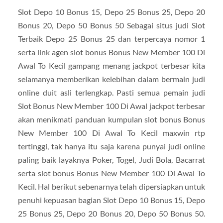
Slot Depo 10 Bonus 15, Depo 25 Bonus 25, Depo 20
Bonus 20, Depo 50 Bonus 50 Sebagai situs judi Slot
Terbaik Depo 25 Bonus 25 dan terpercaya nomor 1
serta link agen slot bonus Bonus New Member 100 Di
Awal To Kecil gampang menang jackpot terbesar kita
selamanya memberikan kelebihan dalam bermain judi
online duit asli terlengkap. Pasti semua pemain judi
Slot Bonus New Member 100 Di Awal jackpot terbesar
akan menikmati panduan kumpulan slot bonus Bonus
New Member 100 Di Awal To Kecil maxwin rtp
tertinggi, tak hanya itu saja karena punyai judi online
paling baik layaknya Poker, Togel, Judi Bola, Bacarrat
serta slot bonus Bonus New Member 100 Di Awal To
Kecil. Hal berikut sebenarnya telah dipersiapkan untuk
penuhi kepuasan bagian Slot Depo 10 Bonus 15, Depo
25 Bonus 25, Depo 20 Bonus 20, Depo 50 Bonus 50.