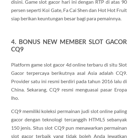
disini. Game slot gacor hari ini dengan RTP di atas 90
persen seperti Koi Gate, Fa Cai Shen dan Hot Hot Fruit
siap berikan keuntungan besar bagi para pemainnya.
4. BONUS NEW MEMBER SLOT GACOR
CQ9
Platform game slot gacor 4d online terbaru di situ Slot
Gacor terpercaya berikutnya asal Asia adalah CQ9.
Provider satu ini resmi berdiri pada tahun 2016 lalu di
China. Sekarang, CQ9 resmi menguasai pasar Eropa
lho.
CQ9 memiliki koleksi permainan judi slot online paling
gacor dengan teknologi tercanggih HTML5 sebanyak
150 jenis. Situs slot CQ9 pun menawarkan permainan
slot gacor terbaik yang tidak boleh Anda lewatkan