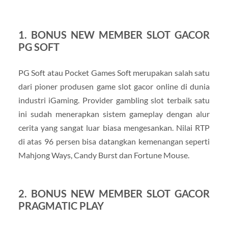
1. BONUS NEW MEMBER SLOT GACOR
PG SOFT
PG Soft atau Pocket Games Soft merupakan salah satu
dari pioner produsen game slot gacor online di dunia
industri iGaming. Provider gambling slot terbaik satu
ini sudah menerapkan sistem gameplay dengan alur
cerita yang sangat luar biasa mengesankan. Nilai RTP
di atas 96 persen bisa datangkan kemenangan seperti
Mahjong Ways, Candy Burst dan Fortune Mouse.
2. BONUS NEW MEMBER SLOT GACOR
PRAGMATIC PLAY