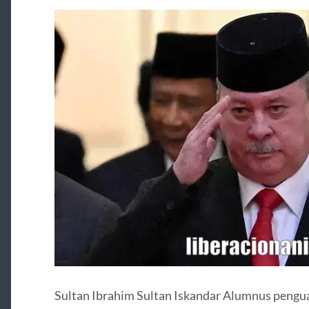
Sultan Ibrahim Sultan Iskandar Alumnus penguas