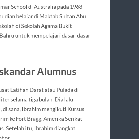
ammar School di Australia pada 1968
mudian belajar di Maktab Sultan Abu
sekolah di Sekolah Agama Bukit
 Bahru untuk mempelajari dasar-dasar
 Iskandar Alumnus
sat Latihan Darat atau Pulada di
ter selama tiga bulan. Dia lalu
t, di sana, Ibrahim mengikuti Kursus
irim ke Fort Bragg, Amerika Serikat
. Setelah itu, Ibrahim diangkat
ohor.