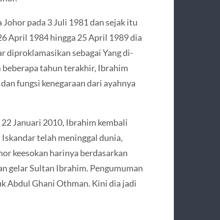
Johor pada 3 Juli 1981 dan sejak itu
26 April 1984 hingga 25 April 1989 dia
ar diproklamasikan sebagai Yang di-
beberapa tahun terakhir, Ibrahim
 dan fungsi kenegaraan dari ayahnya
22 Januari 2010, Ibrahim kembali
 Iskandar telah meninggal dunia,
hor keesokan harinya berdasarkan
n gelar Sultan Ibrahim. Pengumuman
k Abdul Ghani Othman. Kini dia jadi