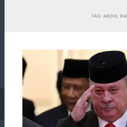
TAG:
ABDUL R