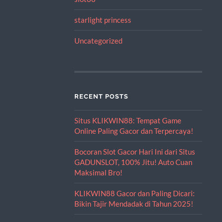
starlight princess
Uncategorized
RECENT POSTS
Situs KLIKWIN88: Tempat Game
Online Paling Gacor dan Terpercaya!
Bocoran Slot Gacor Hari Ini dari Situs
GADUNSLOT, 100% Jitu! Auto Cuan
Maksimal Bro!
KLIKWIN88 Gacor dan Paling Dicari:
Bikin Tajir Mendadak di Tahun 2025!