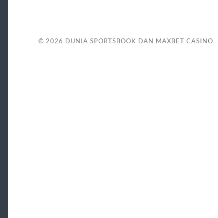
© 2026
DUNIA SPORTSBOOK DAN MAXBET CASINO