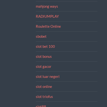
mahjong ways
RADIUMPLAY
Roulette Online
sbobet
slot bet 100
slot bonus
slot gacor
slot luar negeri
slot online
slot triofus
slot88