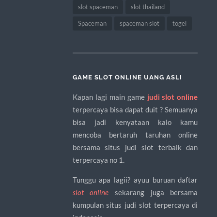
slot spaceman
slot thailand
Spaceman
spaceman slot
togel
GAME SLOT ONLINE UANG ASLI
Kapan lagi main game
judi slot online
terpercaya bisa dapat duit ? Semuanya
bisa jadi kenyataan kalo kamu
mencoba bertaruh taruhan online
bersama situs judi slot terbaik dan
terpercaya no 1.
Tunggu apa lagii? ayuu buruan daftar
slot online
sekarang juga bersama
kumpulan situs judi slot terpercaya di