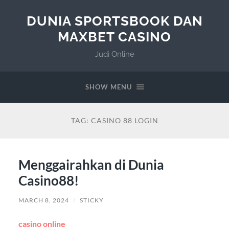
DUNIA SPORTSBOOK DAN
MAXBET CASINO
Judi Online
SHOW MENU
TAG:
CASINO 88 LOGIN
Menggairahkan di Dunia
Casino88!
MARCH 8, 2024
/
STICKY
casino online