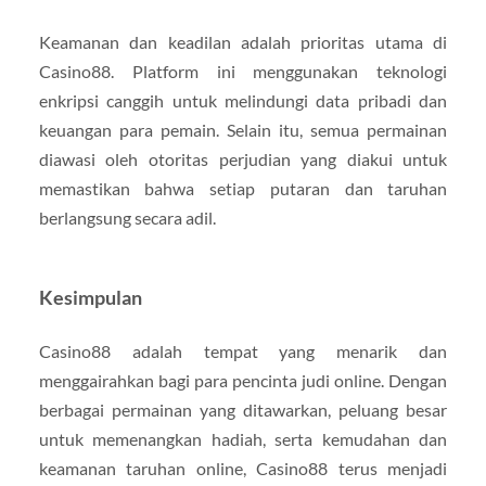
Keamanan dan keadilan adalah prioritas utama di
Casino88. Platform ini menggunakan teknologi
enkripsi canggih untuk melindungi data pribadi dan
keuangan para pemain. Selain itu, semua permainan
diawasi oleh otoritas perjudian yang diakui untuk
memastikan bahwa setiap putaran dan taruhan
berlangsung secara adil.
Kesimpulan
Casino88 adalah tempat yang menarik dan
menggairahkan bagi para pencinta judi online. Dengan
berbagai permainan yang ditawarkan, peluang besar
untuk memenangkan hadiah, serta kemudahan dan
keamanan taruhan online, Casino88 terus menjadi