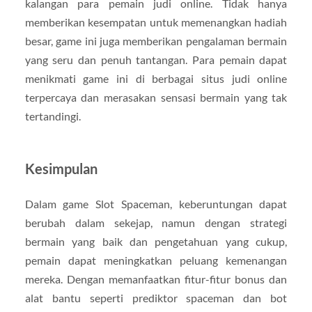
kalangan para pemain judi online. Tidak hanya
memberikan kesempatan untuk memenangkan hadiah
besar, game ini juga memberikan pengalaman bermain
yang seru dan penuh tantangan. Para pemain dapat
menikmati game ini di berbagai situs judi online
terpercaya dan merasakan sensasi bermain yang tak
tertandingi.
Kesimpulan
Dalam game Slot Spaceman, keberuntungan dapat
berubah dalam sekejap, namun dengan strategi
bermain yang baik dan pengetahuan yang cukup,
pemain dapat meningkatkan peluang kemenangan
mereka. Dengan memanfaatkan fitur-fitur bonus dan
alat bantu seperti prediktor spaceman dan bot