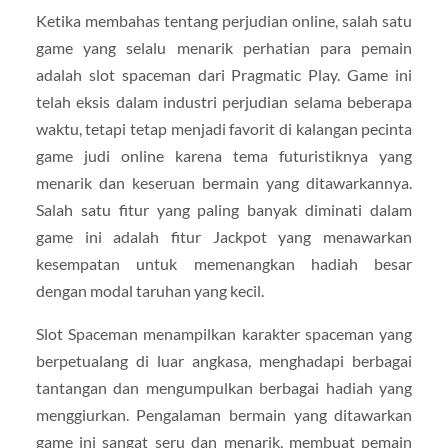
Ketika membahas tentang perjudian online, salah satu
game yang selalu menarik perhatian para pemain
adalah slot spaceman dari Pragmatic Play. Game ini
telah eksis dalam industri perjudian selama beberapa
waktu, tetapi tetap menjadi favorit di kalangan pecinta
game judi online karena tema futuristiknya yang
menarik dan keseruan bermain yang ditawarkannya.
Salah satu fitur yang paling banyak diminati dalam
game ini adalah fitur Jackpot yang menawarkan
kesempatan untuk memenangkan hadiah besar
dengan modal taruhan yang kecil.
Slot Spaceman menampilkan karakter spaceman yang
berpetualang di luar angkasa, menghadapi berbagai
tantangan dan mengumpulkan berbagai hadiah yang
menggiurkan. Pengalaman bermain yang ditawarkan
game ini sangat seru dan menarik, membuat pemain