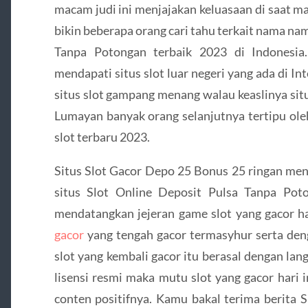
macam judi ini menjajakan keluasaan di saat ma
bikin beberapa orang cari tahu terkait nama nam
Tanpa Potongan terbaik 2023 di Indonesia
mendapati situs slot luar negeri yang ada di I
situs slot gampang menang walau keaslinya situ
Lumayan banyak orang selanjutnya tertipu ol
slot terbaru 2023.
Situs Slot Gacor Depo 25 Bonus 25 ringan men
situs Slot Online Deposit Pulsa Tanpa Pot
mendatangkan jejeran game slot yang gacor ha
gacor
yang tengah gacor termasyhur serta den
slot yang kembali gacor itu berasal dengan la
lisensi resmi maka mutu slot yang gacor hari i
conten positifnya. Kamu bakal terima berita 