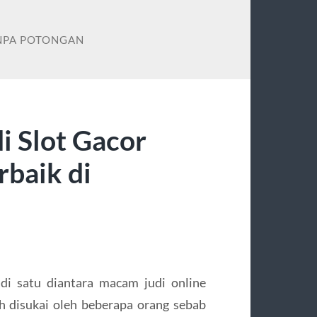
ANPA POTONGAN
i Slot Gacor
baik di
di satu diantara macam judi online
 disukai oleh beberapa orang sebab