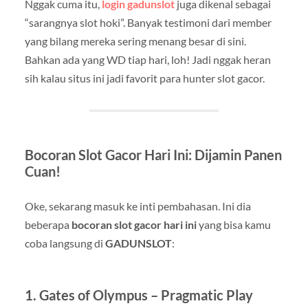
Nggak cuma itu,
login gadunslot
juga dikenal sebagai
“sarangnya slot hoki”. Banyak testimoni dari member
yang bilang mereka sering menang besar di sini.
Bahkan ada yang WD tiap hari, loh! Jadi nggak heran
sih kalau situs ini jadi favorit para hunter slot gacor.
Bocoran Slot Gacor Hari Ini: Dijamin Panen
Cuan!
Oke, sekarang masuk ke inti pembahasan. Ini dia
beberapa
bocoran slot gacor hari ini
yang bisa kamu
coba langsung di
GADUNSLOT
:
1.
Gates of Olympus – Pragmatic Play