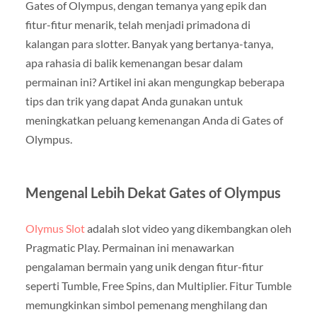
Gates of Olympus, dengan temanya yang epik dan
fitur-fitur menarik, telah menjadi primadona di
kalangan para slotter. Banyak yang bertanya-tanya,
apa rahasia di balik kemenangan besar dalam
permainan ini? Artikel ini akan mengungkap beberapa
tips dan trik yang dapat Anda gunakan untuk
meningkatkan peluang kemenangan Anda di Gates of
Olympus.
Mengenal Lebih Dekat Gates of Olympus
Olymus Slot
adalah slot video yang dikembangkan oleh
Pragmatic Play. Permainan ini menawarkan
pengalaman bermain yang unik dengan fitur-fitur
seperti Tumble, Free Spins, dan Multiplier. Fitur Tumble
memungkinkan simbol pemenang menghilang dan