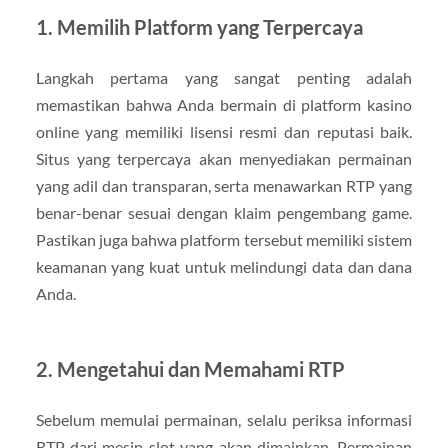
1. Memilih Platform yang Terpercaya
Langkah pertama yang sangat penting adalah
memastikan bahwa Anda bermain di platform kasino
online yang memiliki lisensi resmi dan reputasi baik.
Situs yang terpercaya akan menyediakan permainan
yang adil dan transparan, serta menawarkan RTP yang
benar-benar sesuai dengan klaim pengembang game.
Pastikan juga bahwa platform tersebut memiliki sistem
keamanan yang kuat untuk melindungi data dan dana
Anda.
2. Mengetahui dan Memahami RTP
Sebelum memulai permainan, selalu periksa informasi
RTP dari mesin slot yang akan dimainkan. Permainan