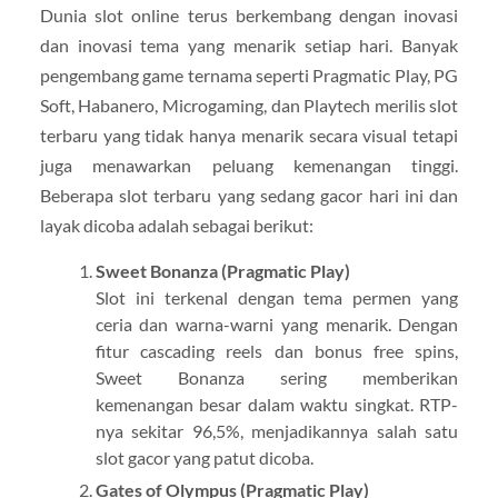
Dunia slot online terus berkembang dengan inovasi
dan inovasi tema yang menarik setiap hari. Banyak
pengembang game ternama seperti Pragmatic Play, PG
Soft, Habanero, Microgaming, dan Playtech merilis slot
terbaru yang tidak hanya menarik secara visual tetapi
juga menawarkan peluang kemenangan tinggi.
Beberapa slot terbaru yang sedang gacor hari ini dan
layak dicoba adalah sebagai berikut:
Sweet Bonanza (Pragmatic Play)
Slot ini terkenal dengan tema permen yang
ceria dan warna-warni yang menarik. Dengan
fitur cascading reels dan bonus free spins,
Sweet Bonanza sering memberikan
kemenangan besar dalam waktu singkat. RTP-
nya sekitar 96,5%, menjadikannya salah satu
slot gacor yang patut dicoba.
Gates of Olympus (Pragmatic Play)