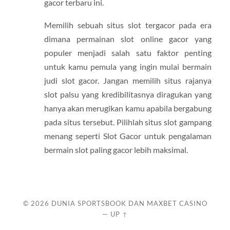
gacor terbaru ini.
Memilih sebuah situs slot tergacor pada era
dimana permainan slot online gacor yang
populer menjadi salah satu faktor penting
untuk kamu pemula yang ingin mulai bermain
judi slot gacor. Jangan memilih situs rajanya
slot palsu yang kredibilitasnya diragukan yang
hanya akan merugikan kamu apabila bergabung
pada situs tersebut. Pilihlah situs slot gampang
menang seperti Slot Gacor untuk pengalaman
bermain slot paling gacor lebih maksimal.
© 2026
DUNIA SPORTSBOOK DAN MAXBET CASINO
—
UP ↑