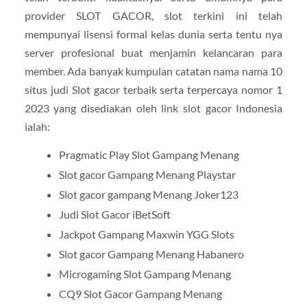
provider SLOT GACOR, slot terkini ini telah
mempunyai lisensi formal kelas dunia serta tentu nya
server profesional buat menjamin kelancaran para
member. Ada banyak kumpulan catatan nama nama 10
situs judi Slot gacor terbaik serta terpercaya nomor 1
2023 yang disediakan oleh link slot gacor Indonesia
ialah:
Pragmatic Play Slot Gampang Menang
Slot gacor Gampang Menang Playstar
Slot gacor gampang Menang Joker123
Judi Slot Gacor iBetSoft
Jackpot Gampang Maxwin YGG Slots
Slot gacor Gampang Menang Habanero
Microgaming Slot Gampang Menang
CQ9 Slot Gacor Gampang Menang