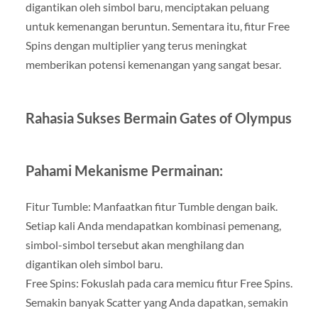
digantikan oleh simbol baru, menciptakan peluang
untuk kemenangan beruntun. Sementara itu, fitur Free
Spins dengan multiplier yang terus meningkat
memberikan potensi kemenangan yang sangat besar.
Rahasia Sukses Bermain Gates of Olympus
Pahami Mekanisme Permainan:
Fitur Tumble: Manfaatkan fitur Tumble dengan baik.
Setiap kali Anda mendapatkan kombinasi pemenang,
simbol-simbol tersebut akan menghilang dan
digantikan oleh simbol baru.
Free Spins: Fokuslah pada cara memicu fitur Free Spins.
Semakin banyak Scatter yang Anda dapatkan, semakin