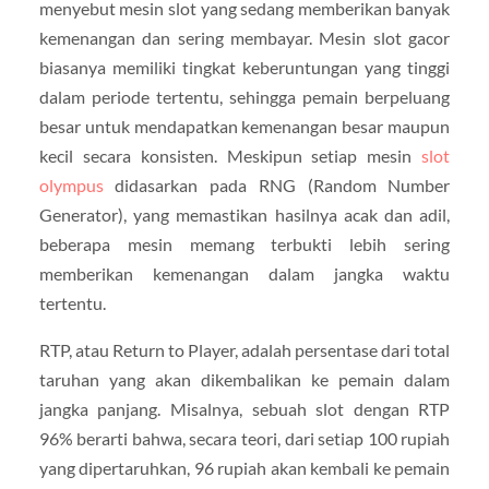
menyebut mesin slot yang sedang memberikan banyak
kemenangan dan sering membayar. Mesin slot gacor
biasanya memiliki tingkat keberuntungan yang tinggi
dalam periode tertentu, sehingga pemain berpeluang
besar untuk mendapatkan kemenangan besar maupun
kecil secara konsisten. Meskipun setiap mesin
slot
olympus
didasarkan pada RNG (Random Number
Generator), yang memastikan hasilnya acak dan adil,
beberapa mesin memang terbukti lebih sering
memberikan kemenangan dalam jangka waktu
tertentu.
RTP, atau Return to Player, adalah persentase dari total
taruhan yang akan dikembalikan ke pemain dalam
jangka panjang. Misalnya, sebuah slot dengan RTP
96% berarti bahwa, secara teori, dari setiap 100 rupiah
yang dipertaruhkan, 96 rupiah akan kembali ke pemain