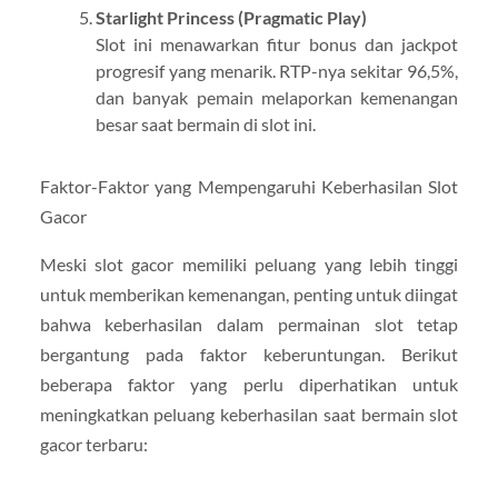
Starlight Princess (Pragmatic Play)
Slot ini menawarkan fitur bonus dan jackpot
progresif yang menarik. RTP-nya sekitar 96,5%,
dan banyak pemain melaporkan kemenangan
besar saat bermain di slot ini.
Faktor-Faktor yang Mempengaruhi Keberhasilan Slot
Gacor
Meski slot gacor memiliki peluang yang lebih tinggi
untuk memberikan kemenangan, penting untuk diingat
bahwa keberhasilan dalam permainan slot tetap
bergantung pada faktor keberuntungan. Berikut
beberapa faktor yang perlu diperhatikan untuk
meningkatkan peluang keberhasilan saat bermain slot
gacor terbaru: