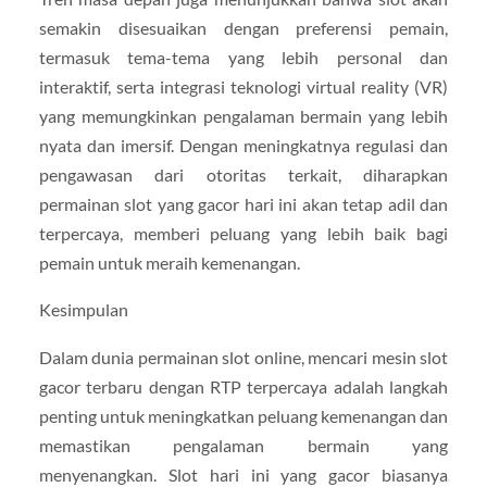
semakin disesuaikan dengan preferensi pemain,
termasuk tema-tema yang lebih personal dan
interaktif, serta integrasi teknologi virtual reality (VR)
yang memungkinkan pengalaman bermain yang lebih
nyata dan imersif. Dengan meningkatnya regulasi dan
pengawasan dari otoritas terkait, diharapkan
permainan slot yang gacor hari ini akan tetap adil dan
terpercaya, memberi peluang yang lebih baik bagi
pemain untuk meraih kemenangan.
Kesimpulan
Dalam dunia permainan slot online, mencari mesin slot
gacor terbaru dengan RTP terpercaya adalah langkah
penting untuk meningkatkan peluang kemenangan dan
memastikan pengalaman bermain yang
menyenangkan. Slot hari ini yang gacor biasanya