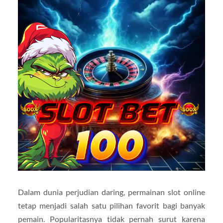
Dalam dunia perjudian daring, permainan slot online
tetap menjadi salah satu pilihan favorit bagi banyak
pemain. Popularitasnya tidak pernah surut karena