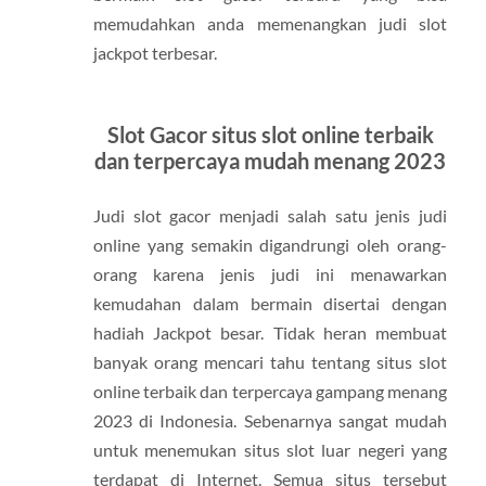
memudahkan anda memenangkan judi slot
jackpot terbesar.
Slot Gacor situs slot online terbaik
dan terpercaya mudah menang 2023
Judi slot gacor menjadi salah satu jenis judi
online yang semakin digandrungi oleh orang-
orang karena jenis judi ini menawarkan
kemudahan dalam bermain disertai dengan
hadiah Jackpot besar. Tidak heran membuat
banyak orang mencari tahu tentang situs slot
online terbaik dan terpercaya gampang menang
2023 di Indonesia. Sebenarnya sangat mudah
untuk menemukan situs slot luar negeri yang
terdapat di Internet. Semua situs tersebut