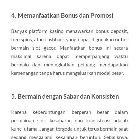
4. Memanfaatkan Bonus dan Promosi
Banyak platform kasino menawarkan bonus deposit,
free spins, atau cashback yang dapat digunakan untuk
bermain slot gacor. Manfaatkan bonus ini secara
maksimal karena dapat memperpanjang waktu
bermain dan meningkatkan peluang mendapatkan
kemenangan tanpa harus mengeluarkan modal besar.
5. Bermain dengan Sabar dan Konsisten
Karena keberuntungan berperan besar dalam
permainan slot, kesabaran dan konsistensi adalah
kunci utama. Jangan tergoda untuk terus bermain saat
sedang mengalami kekalahan beruntun. Sebaliknya,