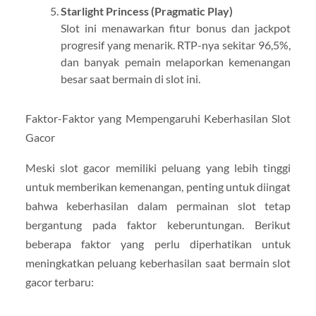
Starlight Princess (Pragmatic Play)
Slot ini menawarkan fitur bonus dan jackpot
progresif yang menarik. RTP-nya sekitar 96,5%,
dan banyak pemain melaporkan kemenangan
besar saat bermain di slot ini.
Faktor-Faktor yang Mempengaruhi Keberhasilan Slot
Gacor
Meski slot gacor memiliki peluang yang lebih tinggi
untuk memberikan kemenangan, penting untuk diingat
bahwa keberhasilan dalam permainan slot tetap
bergantung pada faktor keberuntungan. Berikut
beberapa faktor yang perlu diperhatikan untuk
meningkatkan peluang keberhasilan saat bermain slot
gacor terbaru: