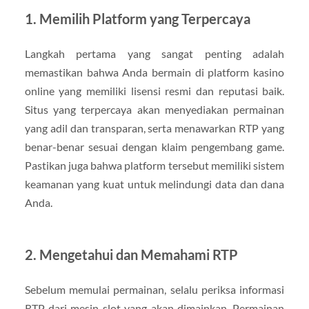
1. Memilih Platform yang Terpercaya
Langkah pertama yang sangat penting adalah
memastikan bahwa Anda bermain di platform kasino
online yang memiliki lisensi resmi dan reputasi baik.
Situs yang terpercaya akan menyediakan permainan
yang adil dan transparan, serta menawarkan RTP yang
benar-benar sesuai dengan klaim pengembang game.
Pastikan juga bahwa platform tersebut memiliki sistem
keamanan yang kuat untuk melindungi data dan dana
Anda.
2. Mengetahui dan Memahami RTP
Sebelum memulai permainan, selalu periksa informasi
RTP dari mesin slot yang akan dimainkan. Permainan