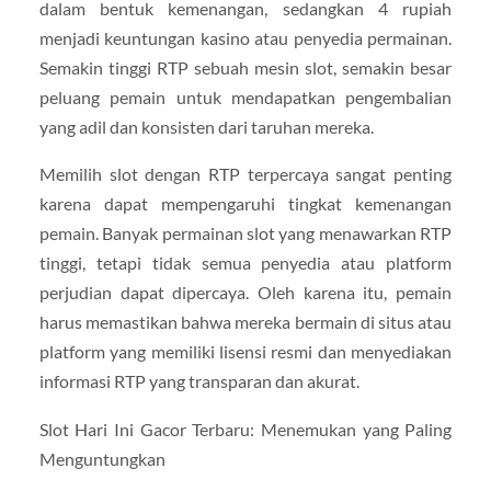
dalam bentuk kemenangan, sedangkan 4 rupiah
menjadi keuntungan kasino atau penyedia permainan.
Semakin tinggi RTP sebuah mesin slot, semakin besar
peluang pemain untuk mendapatkan pengembalian
yang adil dan konsisten dari taruhan mereka.
Memilih slot dengan RTP terpercaya sangat penting
karena dapat mempengaruhi tingkat kemenangan
pemain. Banyak permainan slot yang menawarkan RTP
tinggi, tetapi tidak semua penyedia atau platform
perjudian dapat dipercaya. Oleh karena itu, pemain
harus memastikan bahwa mereka bermain di situs atau
platform yang memiliki lisensi resmi dan menyediakan
informasi RTP yang transparan dan akurat.
Slot Hari Ini Gacor Terbaru: Menemukan yang Paling
Menguntungkan