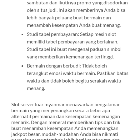
sambutan dan ikutinya promo yang disodorkan
oleh situs judi. Ini akan memberinya Anda bisa
lebih banyak peluang buat bermain dan
menambah kesempatan Anda buat menang.
Studi tabel pembayaran: Setiap mesin slot
memiliki tabel pembayaran yang berlainan.
Studi tabel ini buat mengenal paduan simbol
yang memberikan kemenangan tertinggi.
Bermain dengan berbudi: Tidak boleh
terangkut emosi waktu bermain. Pastikan batas
waktu dan tidak boleh begitu serakah waktu
menang.
Slot server luar myanmar menawarkan pengalaman
bermain yang menyenangkan secara beberapa
alternatif permainan dan kesempatan kemenangan
menarik. Dengan meneral memberikan tips dan trik
buat menambah kesempatan Anda memenangkan
jackpot besar, mudah-mudahan Anda bisa nikmati
permainan yang tambah lebih beri keuntungan dan