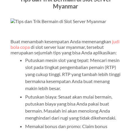
Myanmar
Buat menambah kesempatan Anda memenangkan
judi
bola copa
di slot server luar myanmar, tersebut
merupakan sejumlah tips yang bisa Anda aplikasikan:
Putuskan mesin slot yang tepat: Mencari mesin
slot pada tingkat pengembalian pemain (RTP)
yang cukup tinggi. RTP yang tambah lebih tinggi
bermakna kesempatan Anda buat menang
makin lebih besar.
Putuskan biaya: Sesaat akan mulai bermain,
putuskan biaya yang bisa Anda pakai buat
bermain. Masalah ini akan menolong Anda
menghindari dari rugi yang tidak dikehendaki.
Memakai bonus dan promo: Claim bonus