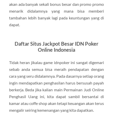
akan ada banyak sekali bonus besar dan promo promo
menarik didalamnya yang mana bisa memberi
tambahan lebih banyak lagi pada keuntungan yang di
dapat.
Daftar Situs Jackpot Besar IDN Poker
Online Indonesia
Tidak heran jikalau game idnpoker ini sangat digemari
sebab anda semua bisa meraih pendapatan dengan
cara yang seru didalamnya. Pada dasarnya setiap orang
ingin mendapatkan penghasilan harus bersusah payah
berkerja. Beda jika kalian main Permainan Judi Online
Penghasil Uang ini, kita dapat sambil bersantai di
kamar atau coffe shop akan tetapi keuangan akan terus
mengalir seiring kemenangan yang kita dapatkan.