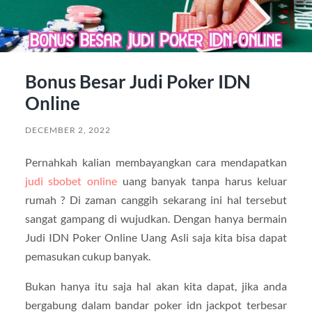
Bonus Besar Judi Poker IDN
Online
DECEMBER 2, 2022
Pernahkah kalian membayangkan cara mendapatkan
judi sbobet online
uang banyak tanpa harus keluar
rumah ? Di zaman canggih sekarang ini hal tersebut
sangat gampang di wujudkan. Dengan hanya bermain
Judi IDN Poker Online Uang Asli saja kita bisa dapat
pemasukan cukup banyak.
Bukan hanya itu saja hal akan kita dapat, jika anda
bergabung dalam bandar poker idn jackpot terbesar