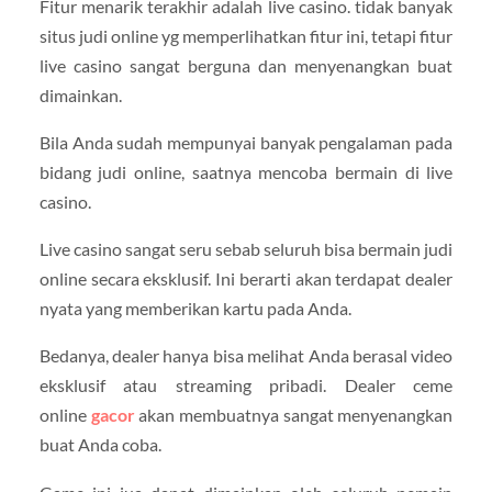
Fitur menarik terakhir adalah live casino. tidak banyak
situs judi online yg memperlihatkan fitur ini, tetapi fitur
live casino sangat berguna dan menyenangkan buat
dimainkan.
Bila Anda sudah mempunyai banyak pengalaman pada
bidang judi online, saatnya mencoba bermain di live
casino.
Live casino sangat seru sebab seluruh bisa bermain judi
online secara eksklusif. Ini berarti akan terdapat dealer
nyata yang memberikan kartu pada Anda.
Bedanya, dealer hanya bisa melihat Anda berasal video
eksklusif atau streaming pribadi. Dealer ceme
online
gacor
akan membuatnya sangat menyenangkan
buat Anda coba.