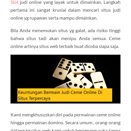
Slot
judi online yang layak untuk dimainkan. Langkah
pertama ini sangat krusial dalam mencari situs judi
online yg rupawan serta mampu dimainkan.
Bila Anda menemukan situs yg galat, ada risiko tinggi
bahwa situs tadi akan menipu Anda semua. Ceme
online artinya situs web terbaik buat dicoba siapa saja.
Kami mengkhususkan diri pada permainan ceme online
hingga permainan domino. Secara umum , orang-orang
datang ke situs web kami untuk bersenang-suka tanpa