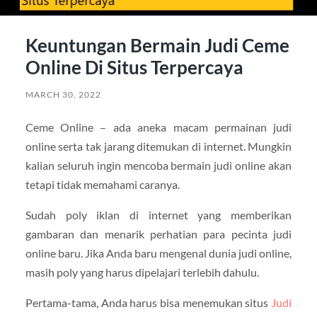
Keuntungan Bermain Judi Ceme
Online Di Situs Terpercaya
MARCH 30, 2022
Ceme Online – ada aneka macam permainan judi
online serta tak jarang ditemukan di internet. Mungkin
kalian seluruh ingin mencoba bermain judi online akan
tetapi tidak memahami caranya.
Sudah poly iklan di internet yang memberikan
gambaran dan menarik perhatian para pecinta judi
online baru. Jika Anda baru mengenal dunia judi online,
masih poly yang harus dipelajari terlebih dahulu.
Pertama-tama, Anda harus bisa menemukan situs
Judi