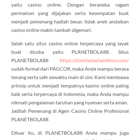
yaitu casino online. Dengan beraneka ragam
permainan yang dijajakan serta kesempatan buat
menjadi pemenang hadiah besar, tidak aneh andaikan
casino online makin tambah digemari.
Salah satu situs casino online terpercaya yang layak
buat dicoba yaitu PLANETBOLA88. Situs
PLANETBOLA88
https://stnicholashamilton.com/
sudah formal dari PAGCOR, maka Anda mampu berasa
tenang serta safe sewaktu main di sini. Kami membawa
prinsip untuk menjadi tempatnya kasino online paling
baik serta terpercaya di Indonesia, maka Anda mampu
nikmati pengalaman taruhan yang nyaman serta aman.
Jadilah Pemenang di Agen Casino Online Profesional
PLANETBOLA88
Diluar itu, di PLANETBOLA88 Anda mampu juga