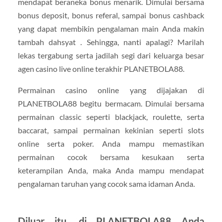
mendapat beraneka bonus menarik. Dimulai bersama
bonus deposit, bonus referal, sampai bonus cashback
yang dapat membikin pengalaman main Anda makin
tambah dahsyat . Sehingga, nanti apalagi? Marilah
lekas tergabung serta jadilah segi dari keluarga besar
agen casino live online terakhir PLANETBOLA88.
Permainan casino online yang dijajakan di
PLANETBOLA88 begitu bermacam. Dimulai bersama
permainan classic seperti blackjack, roulette, serta
baccarat, sampai permainan kekinian seperti slots
online serta poker. Anda mampu memastikan
permainan cocok bersama kesukaan serta
keterampilan Anda, maka Anda mampu mendapat
pengalaman taruhan yang cocok sama idaman Anda.
Diluar itu, di PLANETBOLA88 Anda