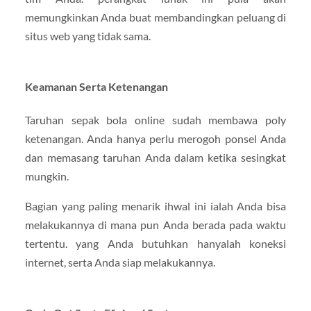
memungkinkan Anda buat membandingkan peluang di
situs web yang tidak sama.
Keamanan Serta Ketenangan
Taruhan sepak bola online sudah membawa poly
ketenangan. Anda hanya perlu merogoh ponsel Anda
dan memasang taruhan Anda dalam ketika sesingkat
mungkin.
Bagian yang paling menarik ihwal ini ialah Anda bisa
melakukannya di mana pun Anda berada pada waktu
tertentu. yang Anda butuhkan hanyalah koneksi
internet, serta Anda siap melakukannya.