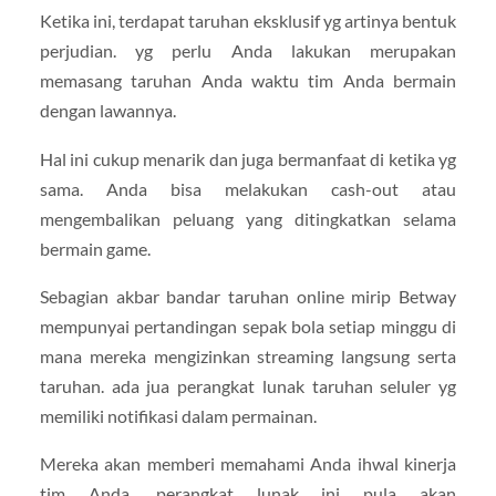
Ketika ini, terdapat taruhan eksklusif yg artinya bentuk
perjudian. yg perlu Anda lakukan merupakan
memasang taruhan Anda waktu tim Anda bermain
dengan lawannya.
Hal ini cukup menarik dan juga bermanfaat di ketika yg
sama. Anda bisa melakukan cash-out atau
mengembalikan peluang yang ditingkatkan selama
bermain game.
Sebagian akbar bandar taruhan online mirip Betway
mempunyai pertandingan sepak bola setiap minggu di
mana mereka mengizinkan streaming langsung serta
taruhan. ada jua perangkat lunak taruhan seluler yg
memiliki notifikasi dalam permainan.
Mereka akan memberi memahami Anda ihwal kinerja
tim Anda. perangkat lunak ini pula akan