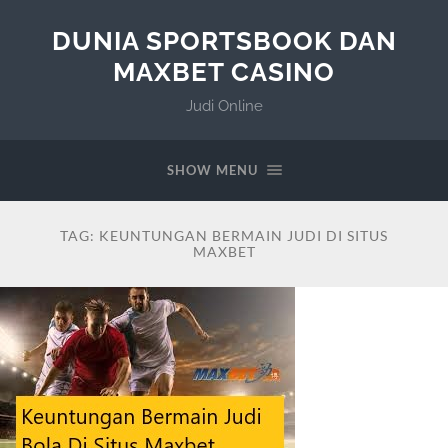
DUNIA SPORTSBOOK DAN
MAXBET CASINO
Judi Online
SHOW MENU
TAG:
KEUNTUNGAN BERMAIN JUDI DI SITUS
MAXBET