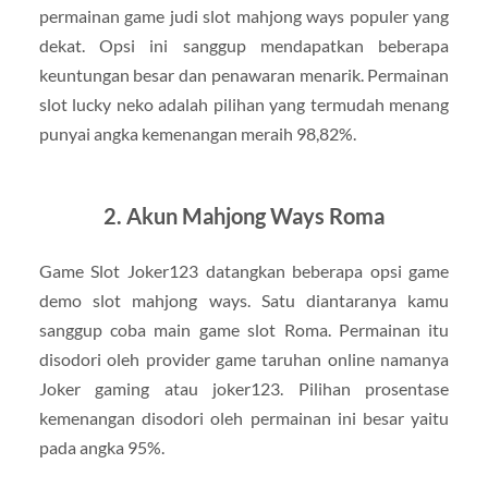
permainan game judi slot mahjong ways populer yang
dekat. Opsi ini sanggup mendapatkan beberapa
keuntungan besar dan penawaran menarik. Permainan
slot lucky neko adalah pilihan yang termudah menang
punyai angka kemenangan meraih 98,82%.
2. Akun Mahjong Ways Roma
Game Slot Joker123 datangkan beberapa opsi game
demo slot mahjong ways. Satu diantaranya kamu
sanggup coba main game slot Roma. Permainan itu
disodori oleh provider game taruhan online namanya
Joker gaming atau joker123. Pilihan prosentase
kemenangan disodori oleh permainan ini besar yaitu
pada angka 95%.