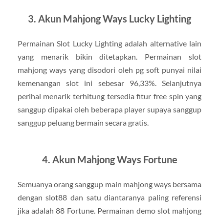
3. Akun Mahjong Ways Lucky Lighting
Permainan Slot Lucky Lighting adalah alternative lain
yang menarik bikin ditetapkan. Permainan slot
mahjong ways yang disodori oleh pg soft punyai nilai
kemenangan slot ini sebesar 96,33%. Selanjutnya
perihal menarik terhitung tersedia fitur free spin yang
sanggup dipakai oleh beberapa player supaya sanggup
sanggup peluang bermain secara gratis.
4. Akun Mahjong Ways Fortune
Semuanya orang sanggup main mahjong ways bersama
dengan slot88 dan satu diantaranya paling referensi
jika adalah 88 Fortune. Permainan demo slot mahjong