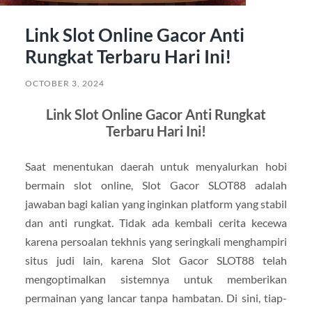
Link Slot Online Gacor Anti
Rungkat Terbaru Hari Ini!
OCTOBER 3, 2024
Link Slot Online Gacor Anti Rungkat
Terbaru Hari Ini!
Saat menentukan daerah untuk menyalurkan hobi
bermain slot online, Slot Gacor SLOT88 adalah
jawaban bagi kalian yang inginkan platform yang stabil
dan anti rungkat. Tidak ada kembali cerita kecewa
karena persoalan tekhnis yang seringkali menghampiri
situs judi lain, karena Slot Gacor SLOT88 telah
mengoptimalkan sistemnya untuk memberikan
permainan yang lancar tanpa hambatan. Di sini, tiap-