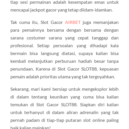
tiap sesi permainan adalah kesempatan emas untuk
mencapai jackpot gacor yang tetap diidam-idamkan.
Tak cuma itu, Slot Gacor
AIRBET
juga memanjakan
para pemainnya bersama dengan bersama dengan
sarana costumer sarana yang cepat tanggap dan
profesional. Setiap persoalan yang dihadapi kala
bermain bisa langsung diatasi, supaya kalian bisa
kembali melanjutkan perburuan hadiah besar tanpa
penundaan. Karena di Slot Gacor SLOT88, kepuasan
pemain adalah prioritas utama yang tak tergoyahkan.
Sekarang, mari kami bersiap untuk mengeksplor lebih
di dalam tentang keunikan yang cuma bisa kalian
temukan di Slot Gacor SLOT88. Siapkan diri kalian
untuk terhanyut di dalam aliran adrenalin yang tak
pernah padam di tiap-tiap putaran slot online paling
baik kalian mainkan!