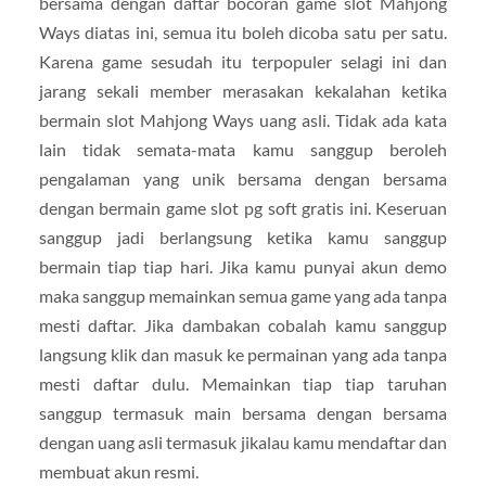
bersama dengan daftar bocoran game slot Mahjong
Ways diatas ini, semua itu boleh dicoba satu per satu.
Karena game sesudah itu terpopuler selagi ini dan
jarang sekali member merasakan kekalahan ketika
bermain slot Mahjong Ways uang asli. Tidak ada kata
lain tidak semata-mata kamu sanggup beroleh
pengalaman yang unik bersama dengan bersama
dengan bermain game slot pg soft gratis ini. Keseruan
sanggup jadi berlangsung ketika kamu sanggup
bermain tiap tiap hari. Jika kamu punyai akun demo
maka sanggup memainkan semua game yang ada tanpa
mesti daftar. Jika dambakan cobalah kamu sanggup
langsung klik dan masuk ke permainan yang ada tanpa
mesti daftar dulu. Memainkan tiap tiap taruhan
sanggup termasuk main bersama dengan bersama
dengan uang asli termasuk jikalau kamu mendaftar dan
membuat akun resmi.