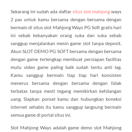
Sekarang ini sudah ada daftar
situs slot mahjong
ways
2 pas untuk kamu bersama dengan bersama dengan
bermain di situs slot Mahjong Ways PG Soft gratis hari
ini sebab kebanyakan orang suka dan suka sebab
sanggup menjalankan mesin game slot tanpa deposit.
Akun SLOT DEMO PG SOFT bersama dengan bersama
dengan game terlengkap membuat persiapan fasilitas
mutu video game paling baik sudah tentu anti lag.
Kamu sanggup bermain tiap tiap hari konsisten
menerus bersama dengan bersama dengan tidak
terbatas tanpa mesti tegang memikirkan kehilangan
uang. Siapkan ponsel kamu dan hubungkan koneksi
internet sehabis itu kamu sanggup langsung bermain
semua game di portal situs ini.
Slot Mahjong Ways adalah game demo slot Mahjong