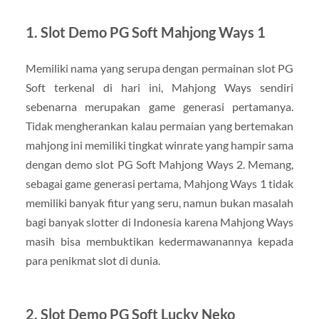
1. Slot Demo PG Soft Mahjong Ways 1
Memiliki nama yang serupa dengan permainan slot PG
Soft terkenal di hari ini, Mahjong Ways sendiri
sebenarna merupakan game generasi pertamanya.
Tidak mengherankan kalau permaian yang bertemakan
mahjong ini memiliki tingkat winrate yang hampir sama
dengan demo slot PG Soft Mahjong Ways 2. Memang,
sebagai game generasi pertama, Mahjong Ways 1 tidak
memiliki banyak fitur yang seru, namun bukan masalah
bagi banyak slotter di Indonesia karena Mahjong Ways
masih bisa membuktikan kedermawanannya kepada
para penikmat slot di dunia.
2. Slot Demo PG Soft Lucky Neko