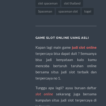
slot spaceman
slot thailand
Spaceman
spaceman slot
togel
GAME SLOT ONLINE UANG ASLI
Kapan lagi main game
judi slot online
terpercaya bisa dapat duit ? Semuanya
bisa jadi kenyataan kalo kamu
mencoba bertaruh taruhan online
bersama situs judi slot terbaik dan
terpercaya no 1.
Tunggu apa lagii? ayuu buruan daftar
slot online
sekarang juga bersama
kumpulan situs judi slot terpercaya di