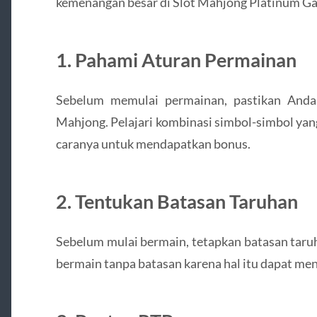
kemenangan besar di Slot Mahjong Platinum Ga
1. Pahami Aturan Permainan
Sebelum memulai permainan, pastikan And
Mahjong. Pelajari kombinasi simbol-simbol y
caranya untuk mendapatkan bonus.
2. Tentukan Batasan Taruhan
Sebelum mulai bermain, tetapkan batasan taru
bermain tanpa batasan karena hal itu dapat me