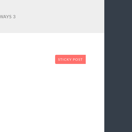
WAYS 3
STICKY POST