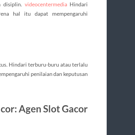
 disiplin.
videocentermedia
Hindari
arena hal itu dapat mempengaruhi
us. Hindari terburu-buru atau terlalu
mempengaruhi penilaian dan keputusan
cor: Agen Slot Gacor