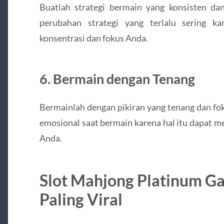
Buatlah strategi bermain yang konsisten dan
perubahan strategi yang terlalu sering k
konsentrasi dan fokus Anda.
6. Bermain dengan Tenang
Bermainlah dengan pikiran yang tenang dan fok
emosional saat bermain karena hal itu dapat 
Anda.
Slot Mahjong Platinum Ga
Paling Viral