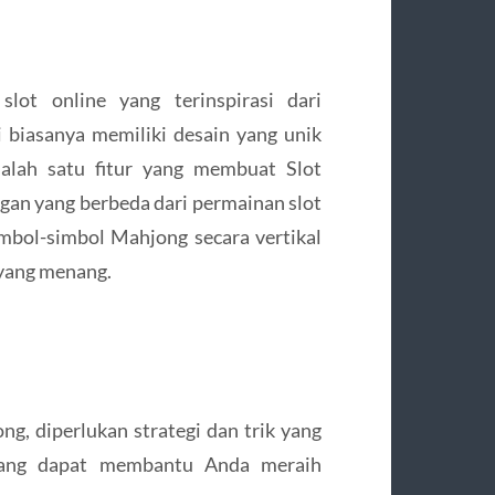
lot online yang terinspirasi dari
 biasanya memiliki desain yang unik
alah satu fitur yang membuat Slot
ngan yang berbeda dari permainan slot
mbol-simbol Mahjong secara vertikal
 yang menang.
g, diperlukan strategi dan trik yang
k yang dapat membantu Anda meraih