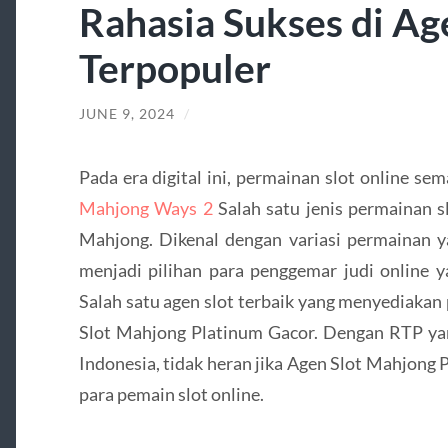
Rahasia Sukses di Ag
Terpopuler
JUNE 9, 2024
/
Pada era digital ini, permainan slot online se
Mahjong Ways 2
Salah satu jenis permainan s
Mahjong. Dikenal dengan variasi permainan y
menjadi pilihan para penggemar judi online y
Salah satu agen slot terbaik yang menyediaka
Slot Mahjong Platinum Gacor. Dengan RTP yan
Indonesia, tidak heran jika Agen Slot Mahjong
para pemain slot online.