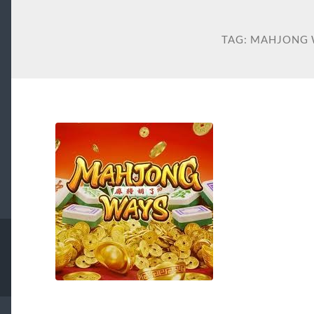
TAG:
MAHJONG 