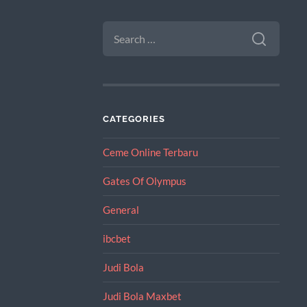
SEARCH
FOR:
CATEGORIES
Ceme Online Terbaru
Gates Of Olympus
General
ibcbet
Judi Bola
Judi Bola Maxbet