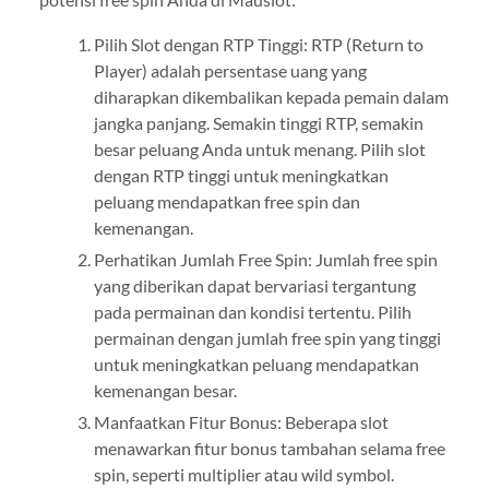
Pilih Slot dengan RTP Tinggi: RTP (Return to
Player) adalah persentase uang yang
diharapkan dikembalikan kepada pemain dalam
jangka panjang. Semakin tinggi RTP, semakin
besar peluang Anda untuk menang. Pilih slot
dengan RTP tinggi untuk meningkatkan
peluang mendapatkan free spin dan
kemenangan.
Perhatikan Jumlah Free Spin: Jumlah free spin
yang diberikan dapat bervariasi tergantung
pada permainan dan kondisi tertentu. Pilih
permainan dengan jumlah free spin yang tinggi
untuk meningkatkan peluang mendapatkan
kemenangan besar.
Manfaatkan Fitur Bonus: Beberapa slot
menawarkan fitur bonus tambahan selama free
spin, seperti multiplier atau wild symbol.