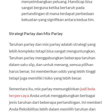
menyeimbangkan peluang. Handicap bisa
sangat berguna ketika bertaruh pada
pertandingan di mana terdapat perbedaan
kekuatan yang signifikan antara kedua tim.
Strategi Parlay dan Mix Parlay
Taruhan parlay dan mix parlay adalah strategi yang
lebih kompleks tetapi bisa sangat menguntungkan.
Taruhan parlay menggabungkan beberapa taruhan
dalam satu slip, dan untuk menang, semua pilihan
harus benar. Ini memberikan odds yang lebih tinggi
tetapi juga memiliki risiko yang lebih besar.
Sementara itu, mix parlay memungkinkan
judi bola
terpercaya
Anda untuk menggabungkan berbagai
jenis taruhan dari beberapa pertandingan. Ini memberi
Anda fleksibilitas lebih dalam memilih taruhan dan