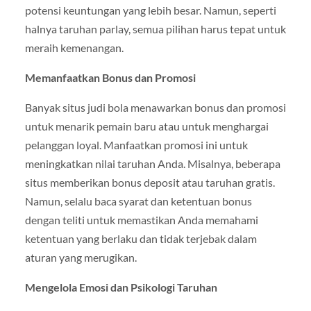
potensi keuntungan yang lebih besar. Namun, seperti
halnya taruhan parlay, semua pilihan harus tepat untuk
meraih kemenangan.
Memanfaatkan Bonus dan Promosi
Banyak situs judi bola menawarkan bonus dan promosi
untuk menarik pemain baru atau untuk menghargai
pelanggan loyal. Manfaatkan promosi ini untuk
meningkatkan nilai taruhan Anda. Misalnya, beberapa
situs memberikan bonus deposit atau taruhan gratis.
Namun, selalu baca syarat dan ketentuan bonus
dengan teliti untuk memastikan Anda memahami
ketentuan yang berlaku dan tidak terjebak dalam
aturan yang merugikan.
Mengelola Emosi dan Psikologi Taruhan