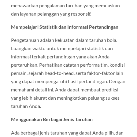
menawarkan pengalaman taruhan yang memuaskan
dan layanan pelanggan yang responsif.
Mempelajari Statistik dan Informasi Pertandingan
Pengetahuan adalah kekuatan dalam taruhan bola.
Luangkan waktu untuk mempelajari statistik dan
informasi terkait pertandingan yang akan Anda
pertaruhkan. Perhatikan catatan performa tim, kondisi
pemain, sejarah head-to-head, serta faktor-faktor lain
yang dapat mempengaruhi hasil pertandingan. Dengan
memahami detail ini, Anda dapat membuat prediksi
yang lebih akurat dan meningkatkan peluang sukses
taruhan Anda.
Menggunakan Berbagai Jenis Taruhan
Ada berbagai jenis taruhan yang dapat Anda pilih, dan