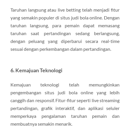
Taruhan langsung atau live betting telah menjadi fitur
yang semakin populer di situs judi bola online. Dengan
taruhan langsung, para pemain dapat memasang
taruhan saat pertandingan sedang berlangsung,
dengan peluang yang diperbarui secara real-time
sesuai dengan perkembangan dalam pertandingan.
6. Kemajuan Teknologi
Kemajuan teknologi telah memungkinkan
pengembangan situs judi bola online yang lebih
canggih dan responsif. Fitur-fitur seperti live streaming
pertandingan, grafik interaktif, dan aplikasi seluler
memperkaya pengalaman taruhan pemain dan
membuatnya semakin menarik.