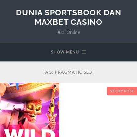
DUNIA SPORTSBOOK DAN
MAXBET CASINO
Judi Online
SHOW MENU
TAG:
PRAGMATIC SLOT
STICKY POST