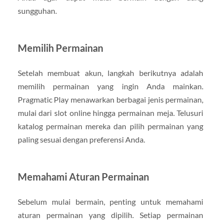
sungguhan.
Memilih Permainan
Setelah membuat akun, langkah berikutnya adalah
memilih permainan yang ingin Anda mainkan.
Pragmatic Play menawarkan berbagai jenis permainan,
mulai dari slot online hingga permainan meja. Telusuri
katalog permainan mereka dan pilih permainan yang
paling sesuai dengan preferensi Anda.
Memahami Aturan Permainan
Sebelum mulai bermain, penting untuk memahami
aturan permainan yang dipilih. Setiap permainan