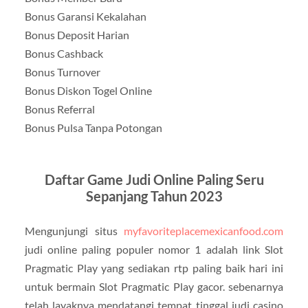
Bonus Garansi Kekalahan
Bonus Deposit Harian
Bonus Cashback
Bonus Turnover
Bonus Diskon Togel Online
Bonus Referral
Bonus Pulsa Tanpa Potongan
Daftar Game Judi Online Paling Seru
Sepanjang Tahun 2023
Mengunjungi situs
myfavoriteplacemexicanfood.com
judi online paling populer nomor 1 adalah link Slot
Pragmatic Play yang sediakan rtp paling baik hari ini
untuk bermain Slot Pragmatic Play gacor. sebenarnya
telah layaknya mendatangi tempat tinggal judi casino