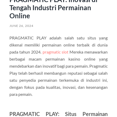
Tengah Industri Permainan
Online
JUNE 26, 2024
PRAGMATIC PLAY adalah salah satu situs yang
dikenal memiliki permainan online terbaik di dunia
pada tahun 2024.
pragmatic slot
Mereka menawarkan
berbagai macam permainan kasino online yang
mendebarkan dan inovatif bagi para pemain. Pragmatic
Play telah berhasil membangun reputasi sebagai salah
satu penyedia permainan terkemuka di industri ini,
dengan fokus pada kualitas, inovasi, dan kesenangan
para pemain.
PRAGMATIC PLAY: Situs Permainan