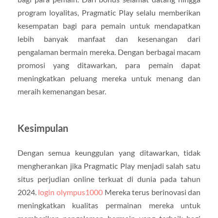
program loyalitas, Pragmatic Play selalu memberikan
kesempatan bagi para pemain untuk mendapatkan
lebih banyak manfaat dan kesenangan dari
pengalaman bermain mereka. Dengan berbagai macam
promosi yang ditawarkan, para pemain dapat
meningkatkan peluang mereka untuk menang dan
meraih kemenangan besar.
Kesimpulan
Dengan semua keunggulan yang ditawarkan, tidak
mengherankan jika Pragmatic Play menjadi salah satu
situs perjudian online terkuat di dunia pada tahun
2024.
login olympus1000
Mereka terus berinovasi dan
meningkatkan kualitas permainan mereka untuk