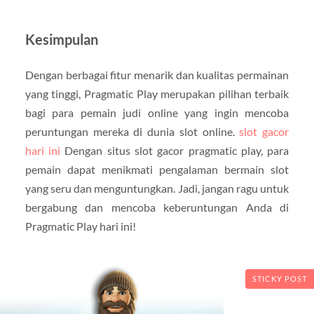
Kesimpulan
Dengan berbagai fitur menarik dan kualitas permainan
yang tinggi, Pragmatic Play merupakan pilihan terbaik
bagi para pemain judi online yang ingin mencoba
peruntungan mereka di dunia slot online.
slot gacor
hari ini
Dengan situs slot gacor pragmatic play, para
pemain dapat menikmati pengalaman bermain slot
yang seru dan menguntungkan. Jadi, jangan ragu untuk
bergabung dan mencoba keberuntungan Anda di
Pragmatic Play hari ini!
STICKY POST