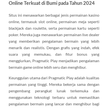
Online Terkuat di Bumi pada Tahun 2024
Situs ini menawarkan berbagai jenis permainan kasino
online, termasuk slot online, permainan meja seperti
blackjack dan roulette, serta permainan kartu seperti
poker. Mereka juga menawarkan permainan live dealer
yang memberikan pengalaman bermain yang lebih
menarik dan realistis. Dengan grafis yang indah, efek
suara yang memukau, dan fitur bonus yang
menggiurkan, Pragmatic Play menjadikan pengalaman
bermain game online lebih seru dan menghibur.
Keunggulan utama dari Pragmatic Play adalah kualitas
permainan yang tinggi. Mereka bekerja sama dengan
pengembang perangkat lunak terkemuka dan
menggunakan teknologi terbaru untuk memastikan
pengalaman bermain yang lancar dan menghibur bagi