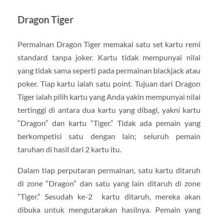
Dragon Tiger
Permainan Dragon Tiger memakai satu set kartu remi
standard tanpa joker. Kartu tidak mempunyai nilai
yang tidak sama seperti pada permainan blackjack atau
poker. Tiap kartu ialah satu point. Tujuan dari Dragon
Tiger ialah pilih kartu yang Anda yakin mempunyai nilai
tertinggi di antara dua kartu yang dibagi, yakni kartu
“Dragon” dan kartu “Tiger.” Tidak ada pemain yang
berkompetisi satu dengan lain; seluruh pemain
taruhan di hasil dari 2 kartu itu.
Dalam tiap perputaran permainan, satu kartu ditaruh
di zone “Dragon” dan satu yang lain ditaruh di zone
“Tiger.” Sesudah ke-2 kartu ditaruh, mereka akan
dibuka untuk mengutarakan hasilnya. Pemain yang