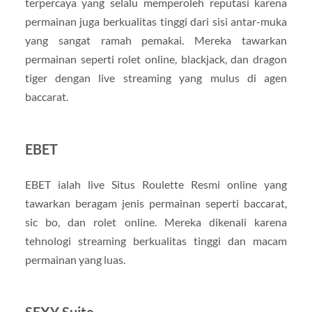
terpercaya yang selalu memperoleh reputasi karena
permainan juga berkualitas tinggi dari sisi antar-muka
yang sangat ramah pemakai. Mereka tawarkan
permainan seperti rolet online, blackjack, dan dragon
tiger dengan live streaming yang mulus di agen
baccarat.
EBET
EBET ialah live Situs Roulette Resmi online yang
tawarkan beragam jenis permainan seperti baccarat,
sic bo, dan rolet online. Mereka dikenali karena
tehnologi streaming berkualitas tinggi dan macam
permainan yang luas.
SEXY Suite