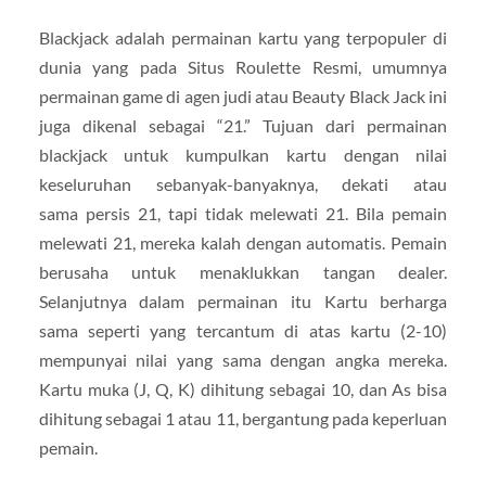
Blackjack adalah permainan kartu yang terpopuler di
dunia yang pada Situs Roulette Resmi, umumnya
permainan game di agen judi atau Beauty Black Jack ini
juga dikenal sebagai “21.” Tujuan dari permainan
blackjack untuk kumpulkan kartu dengan nilai
keseluruhan sebanyak-banyaknya, dekati atau
sama persis 21, tapi tidak melewati 21. Bila pemain
melewati 21, mereka kalah dengan automatis. Pemain
berusaha untuk menaklukkan tangan dealer.
Selanjutnya dalam permainan itu Kartu berharga
sama seperti yang tercantum di atas kartu (2-10)
mempunyai nilai yang sama dengan angka mereka.
Kartu muka (J, Q, K) dihitung sebagai 10, dan As bisa
dihitung sebagai 1 atau 11, bergantung pada keperluan
pemain.