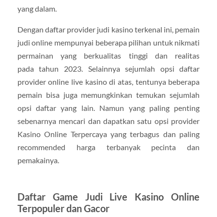
yang dalam.
Dengan daftar provider judi kasino terkenal ini, pemain
judi online mempunyai beberapa pilihan untuk nikmati
permainan yang berkualitas tinggi dan realitas
pada tahun 2023. Selainnya sejumlah opsi daftar
provider online live kasino di atas, tentunya beberapa
pemain bisa juga memungkinkan temukan sejumlah
opsi daftar yang lain. Namun yang paling penting
sebenarnya mencari dan dapatkan satu opsi provider
Kasino Online Terpercaya yang terbagus dan paling
recommended harga terbanyak pecinta dan
pemakainya.
Daftar Game Judi Live Kasino Online
Terpopuler dan Gacor