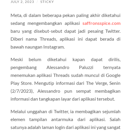
JULY 2, 2023
/
STICKY
Meta, di dalam beberapa pekan paling akhir diketahui
sedang mengembangkan aplikasi
saffronsspice.com
baru yang disebut-sebut dapat jadi pesaing Twitter.
Diberi nama Threads, aplikasi ini dapat berada di
bawah naungan Instagram.
Meski belum diketahui kapan dapat dirilis,
pengembang Alessandro Paluzzi ternyata
menemukan aplikasi Threads sudah muncul di Google
Play Store. Mengutip informasi dari The Verge, Senin
(2/7/2023), Alessandro pun sempat membagikan
informasi dan tangkapan layar dari aplikasi tersebut.
Melalui unggahan di Twitter, ia membagikan sejumlah
elemen tampilan antarmuka dari aplikasi. Salah
satunya adalah laman login dari aplikasi ini yang sangat