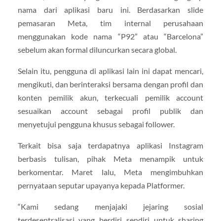
nama dari aplikasi baru ini. Berdasarkan slide
pemasaran Meta, tim internal perusahaan
menggunakan kode nama “P92” atau “Barcelona”
sebelum akan formal diluncurkan secara global.
Selain itu, pengguna di aplikasi lain ini dapat mencari,
mengikuti, dan berinteraksi bersama dengan profil dan
konten pemilik akun, terkecuali pemilik account
sesuaikan account sebagai profil publik dan
menyetujui pengguna khusus sebagai follower.
Terkait bisa saja terdapatnya aplikasi Instagram
berbasis tulisan, pihak Meta menampik untuk
berkomentar. Maret lalu, Meta mengimbuhkan
pernyataan seputar upayanya kepada Platformer.
“Kami sedang menjajaki jejaring sosial
terdesentralisasi yang berdiri sendiri untuk sharing