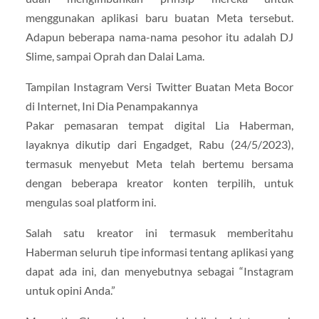
menggunakan aplikasi baru buatan Meta tersebut.
Adapun beberapa nama-nama pesohor itu adalah DJ
Slime, sampai Oprah dan Dalai Lama.
Tampilan Instagram Versi Twitter Buatan Meta Bocor
di Internet, Ini Dia Penampakannya
Pakar pemasaran tempat digital Lia Haberman,
layaknya dikutip dari Engadget, Rabu (24/5/2023),
termasuk menyebut Meta telah bertemu bersama
dengan beberapa kreator konten terpilih, untuk
mengulas soal platform ini.
Salah satu kreator ini termasuk memberitahu
Haberman seluruh tipe informasi tentang aplikasi yang
dapat ada ini, dan menyebutnya sebagai “Instagram
untuk opini Anda.”