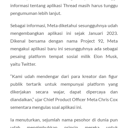
informasi tentang aplikasi Thread masih harus tunggu
pengumuman lebih lanjut.
Sebagai informasi, Meta diketahui sesungguhnya udah
mengembangkan aplikasi ini sejak Januari 2023.
Dikenal bersama dengan nama Project 92, Meta
mengakui aplikasi baru ini sesungguhnya ada sebagai
pesaing platform tempat sosial milik Elon Musk,
yaitu Twitter.
“Kami udah mendengar dari para kreator dan figur
publik tertarik untuk mempunyai platform yang
dikerjakan secara wajar, dapat dipercaya dan
diandalkan,” ujar Chief Product Officer Meta Chris Cox
sementara mengulas soal aplikasi ini.
Ia menuturkan, sejumlah nama pesohor di dunia pun
udah mengimbuhkan prinsip mereka untuk