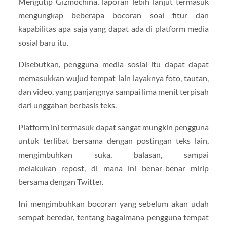
Mengutip Gizmochina, laporan lebih lanjut termasuk
mengungkap beberapa bocoran soal fitur dan
kapabilitas apa saja yang dapat ada di platform media
sosial baru itu.
Disebutkan, pengguna media sosial itu dapat dapat
memasukkan wujud tempat lain layaknya foto, tautan,
dan video, yang panjangnya sampai lima menit terpisah
dari unggahan berbasis teks.
Platform ini termasuk dapat sangat mungkin pengguna
untuk terlibat bersama dengan postingan teks lain,
mengimbuhkan suka, balasan, sampai
melakukan repost, di mana ini benar-benar mirip
bersama dengan Twitter.
Ini mengimbuhkan bocoran yang sebelum akan udah
sempat beredar, tentang bagaimana pengguna tempat