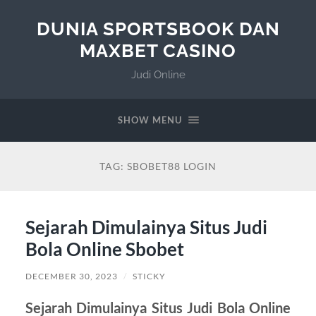
DUNIA SPORTSBOOK DAN
MAXBET CASINO
Judi Online
SHOW MENU
TAG:
SBOBET88 LOGIN
Sejarah Dimulainya Situs Judi
Bola Online Sbobet
DECEMBER 30, 2023
/
STICKY
Sejarah Dimulainya Situs Judi Bola Online