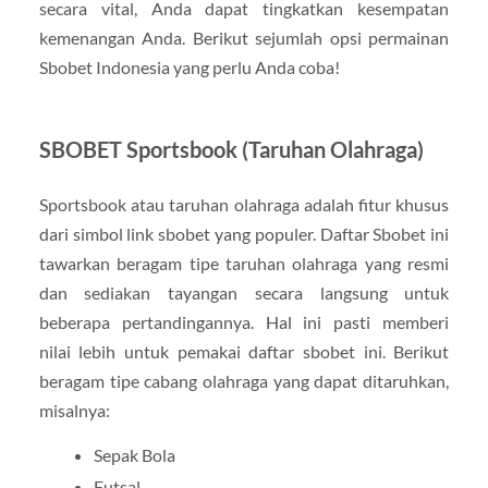
secara vital, Anda dapat tingkatkan kesempatan
kemenangan Anda. Berikut sejumlah opsi permainan
Sbobet Indonesia yang perlu Anda coba!
SBOBET Sportsbook (Taruhan Olahraga)
Sportsbook atau taruhan olahraga adalah fitur khusus
dari simbol link sbobet yang populer. Daftar Sbobet ini
tawarkan beragam tipe taruhan olahraga yang resmi
dan sediakan tayangan secara langsung untuk
beberapa pertandingannya. Hal ini pasti memberi
nilai lebih untuk pemakai daftar sbobet ini. Berikut
beragam tipe cabang olahraga yang dapat ditaruhkan,
misalnya:
Sepak Bola
Futsal