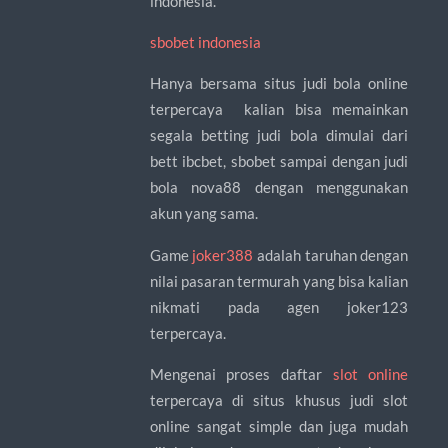
indonesia.
sbobet indonesia
Hanya bersama situs judi bola online
terpercaya kalian bisa memainkan
segala betting judi bola dimulai dari
bett ibcbet, sbobet sampai dengan judi
bola nova88 dengan menggunakan
akun yang sama.
Game
joker388
adalah taruhan dengan
nilai pasaran termurah yang bisa kalian
nikmati pada agen joker123
terpercaya.
Mengenai proses daftar
slot online
terpercaya di situs khusus judi slot
online sangat simple dan juga mudah