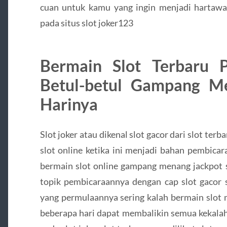
cuan untuk kamu yang ingin menjadi hartawa
pada situs slot joker123
Bermain Slot Terbaru 
Betul-betul Gampang M
Harinya
Slot joker atau dikenal slot gacor dari slot terb
slot online ketika ini menjadi bahan pembica
bermain slot online gampang menang jackpot s
topik pembicaraannya dengan cap slot gacor s
yang permulaannya sering kalah bermain slot
beberapa hari dapat membalikin semua keka