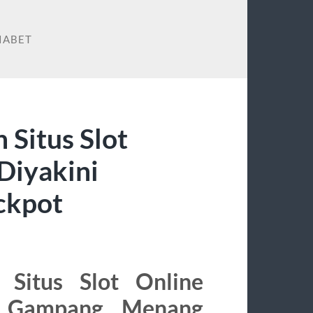
IABET
n Situs Slot
Diyakini
ckpot
n Situs Slot Online
i Gampang Menang