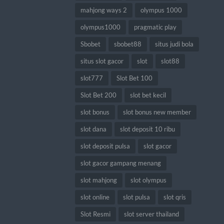
mahjong ways 2
olympus 1000
olympus1000
pragmatic play
Sbobet
sbobet88
situs judi bola
situs slot gacor
slot
slot88
slot777
Slot Bet 100
Slot Bet 200
slot bet kecil
slot bonus
slot bonus new member
slot dana
slot deposit 10 ribu
slot deposit pulsa
slot gacor
slot gacor gampang menang
slot mahjong
slot olympus
slot online
slot pulsa
slot qris
Slot Resmi
slot server thailand