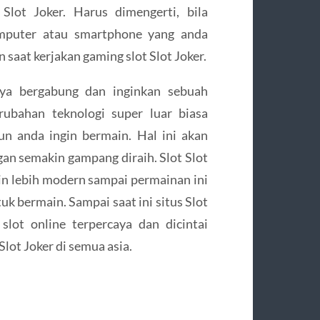
Slot Joker. Harus dimengerti, bila
omputer atau smartphone yang anda
saat kerjakan gaming slot Slot Joker.
nya bergabung dan inginkan sebuah
rubahan teknologi super luar biasa
n anda ingin bermain. Hal ini akan
an semakin gampang diraih. Slot Slot
ain lebih modern sampai permainan ini
k bermain. Sampai saat ini situs Slot
slot online terpercaya dan dicintai
lot Joker di semua asia.