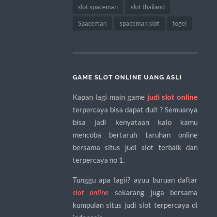
slot spaceman
slot thailand
Spaceman
spaceman slot
togel
GAME SLOT ONLINE UANG ASLI
Kapan lagi main game
judi slot online
terpercaya bisa dapat duit ? Semuanya
bisa jadi kenyataan kalo kamu
mencoba bertaruh taruhan online
bersama situs judi slot terbaik dan
terpercaya no 1.
Tunggu apa lagii? ayuu buruan daftar
slot online
sekarang juga bersama
kumpulan situs judi slot terpercaya di