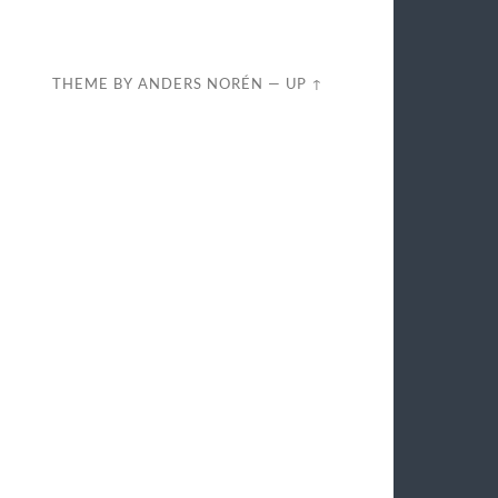
THEME BY
ANDERS NORÉN
—
UP ↑