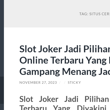
TAG:
SITUS CER
Slot Joker Jadi Piliha
Online Terbaru Yang 
Gampang Menang Ja
NOVEMBER 27, 2023
/
/
STICKY
Slot Joker Jadi Piliha
Terbaru Yang Diyakin